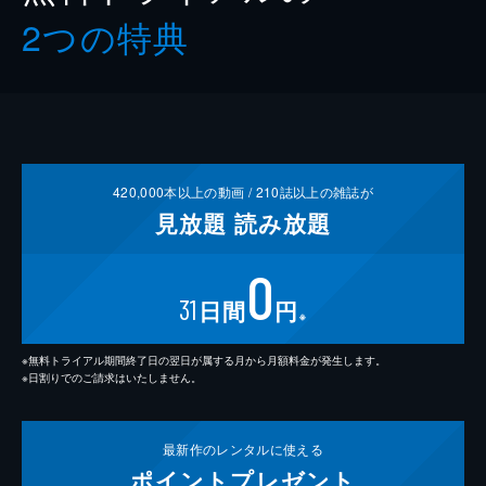
2つの特典
420,000
本以上の動画 /
210
誌以上の雑誌が
見放題
読み放題
0
31
日間
円
※
※無料トライアル期間終了日の翌日が属する月から月額料金が発生します。
※日割りでのご請求はいたしません。
最新作の
レンタルに使える
ポイント
プレゼント