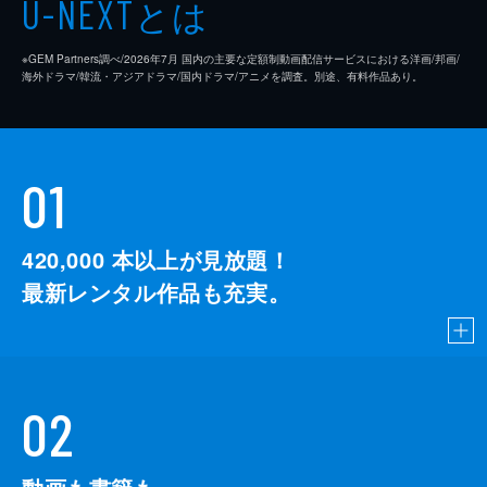
とは
U-NEXT
※GEM Partners調べ/2026年7⽉ 国内の主要な定額制動画配信サービスにおける洋画/邦画/
海外ドラマ/韓流・アジアドラマ/国内ドラマ/アニメを調査。別途、有料作品あり。
01
420,000
本以上が見放題！
最新レンタル作品も充実。
02