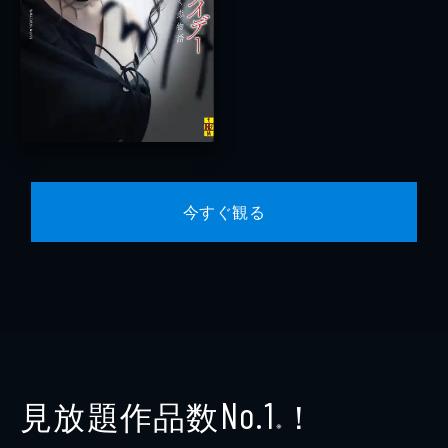
今すぐ観る
見放題作品数
！
No.1
※