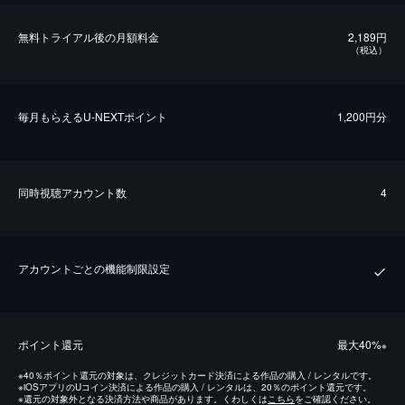
無料トライアル後の⽉額料金
2,189円
（税込）
毎⽉もらえるU-NEXTポイント
1,200円分
同時視聴アカウント数
4
アカウントごとの機能制限設定
ポイント還元
最⼤40%
※
※
40％ポイント還元の対象は、クレジットカード決済による作品の購入 / レンタルです。
※
iOSアプリのUコイン決済による作品の購入 / レンタルは、20％のポイント還元です。
※
還元の対象外となる決済方法や商品があります。くわしくは
こちら
をご確認ください。