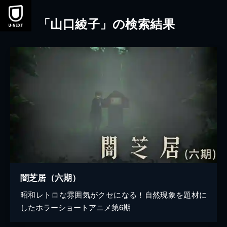
本文へスキップ
「山口綾子」の検索結果
闇芝居（六期）
昭和レトロな雰囲気がクセになる！自然現象を題材に
したホラーショートアニメ第6期