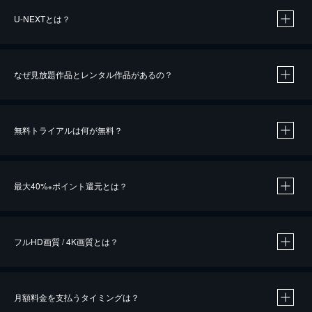
U-NEXTとは？
なぜ見放題作品とレンタル作品があるの？
無料トライアルは何が無料？
※
最大40%
ポイント還元とは？
※
※
作品によって必要なポイントが異なります。
フルHD画質 / 4K画質とは？
月額料金を支払うタイミングは？
※
40％ポイント還元の対象は、クレジットカード決済による作品の購入 / レンタルです。
※
iOSアプリのUコイン決済による作品の購入 / レンタルは、20％のポイント還元です。