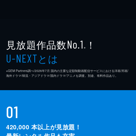
見放題作品数
！
No.1
※
とは
U-NEXT
※GEM Partners調べ/2026年7⽉ 国内の主要な定額制動画配信サービスにおける洋画/邦画/
海外ドラマ/韓流・アジアドラマ/国内ドラマ/アニメを調査。別途、有料作品あり。
01
420,000
本以上が見放題！
最新レンタル作品も充実。