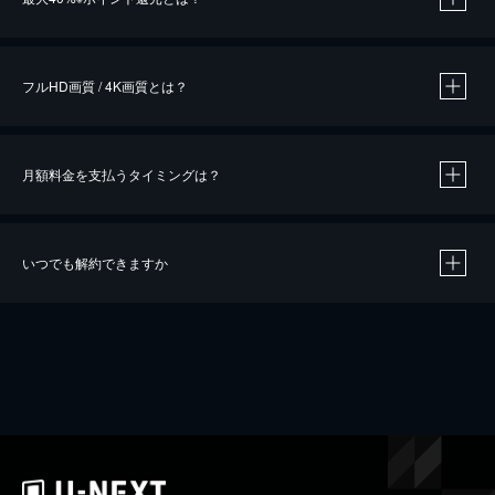
※
作品によって必要なポイントが異なります。
フルHD画質 / 4K画質とは？
月額料金を支払うタイミングは？
※
40％ポイント還元の対象は、クレジットカード決済による作品の購入 / レンタルです。
※
iOSアプリのUコイン決済による作品の購入 / レンタルは、20％のポイント還元です。
※
還元の対象外となる決済方法や商品があります。くわしくは
こちら
をご確認ください。
いつでも解約できますか
こちら