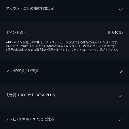
アカウントごとの機能制限設定
ポイント還元
最⼤40%
※
※
40％ポイント還元の対象は、クレジットカード決済による作品の購入 / レンタルです。
※
iOSアプリのUコイン決済による作品の購入 / レンタルは、20％のポイント還元です。
※
還元の対象外となる決済方法や商品があります。くわしくは
こちら
をご確認ください。
フルHD画質 / 4K画質
⾼⾳質（DOLBY DIGITAL PLUS）
テレビ / スマホ / PCなどに対応