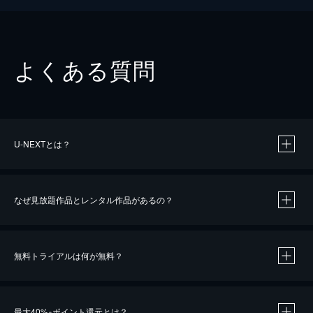
よくある質問
U-NEXTとは？
なぜ見放題作品とレンタル作品があるの？
無料トライアルは何が無料？
※
最大40%
ポイント還元とは？
※