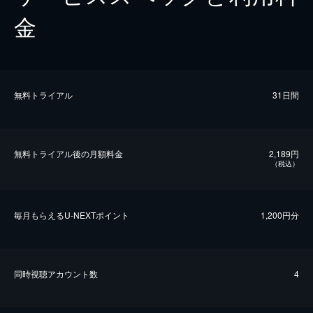
金
無料トライアル
31日間
無料トライアル後の⽉額料金
2,189円
（税込）
毎⽉もらえるU-NEXTポイント
1,200円分
同時視聴アカウント数
4