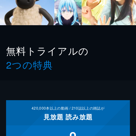
無料トライアルの
2つの特典
420,000
本以上の動画 /
210
誌以上の雑誌が
見放題
読み放題