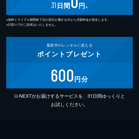
0
31
日間
円
※
※無料トライアル期間終了日の翌日が属する月から月額料金が発生します。
※日割りでのご請求はいたしません。
最新作の
レンタルに使える
ポイント
プレゼント
600
円分
U-NEXTがお届けするサービスを、31日間ゆっくりと
お試しください。