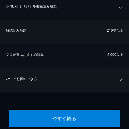
U-NEXTオリジナル書籍読み放題
雑誌読み放題
210誌以上
プロが選ぶおすすめ特集
5,000以上
いつでも解約できる
今すぐ観る