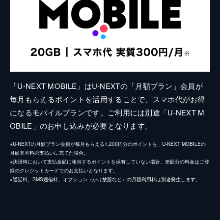
「U-NEXT MOBILE」はU-NEXTの「月額プラン」会員が
毎月もらえるポイントを活用することで、スマホ代がお得
になるモバイルプランです。ご利用には別途「U-NEXT M
OBILE」のお申し込みが必要となります。
※U-NEXTの月額プラン会員が毎月もらえる1,200円分のポイントを、U-NEXT MOBILEの
月額基本料の支払いに充てた場合。
※決済時において支払金額に相当するポイントを保有していない場合、差額分の料金はご登
録のクレジットカードでのお支払いとなります。
※通話料、SMS通信料、オプション（かけ放題など）の月額利用料は別途発生します。