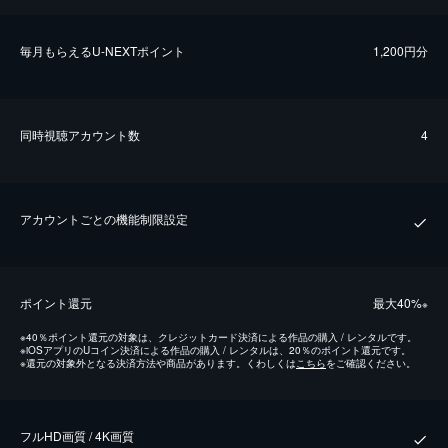
毎⽉もらえるU-NEXTポイント
1,200円分
同時視聴アカウント数
4
アカウントごとの機能制限設定
ポイント還元
最⼤40%
※
※
40％ポイント還元の対象は、クレジットカード決済による作品の購入 / レンタルです。
※
iOSアプリのUコイン決済による作品の購入 / レンタルは、20％のポイント還元です。
※
還元の対象外となる決済方法や商品があります。くわしくは
こちら
をご確認ください。
フルHD画質 / 4K画質