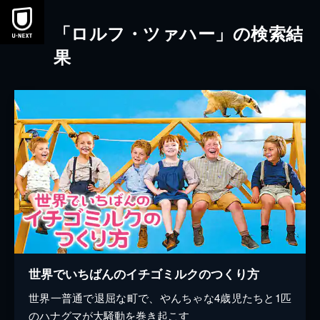
本文へスキップ
「ロルフ・ツァハー」の検索結
果
世界でいちばんのイチゴミルクのつくり方
世界一普通で退屈な町で、やんちゃな4歳児たちと1匹
のハナグマが大騒動を巻き起こす