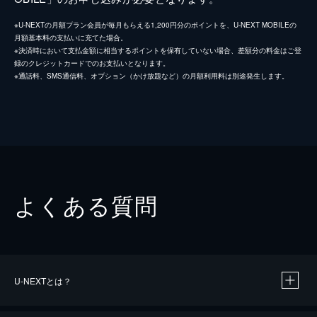
※U-NEXTの月額プラン会員が毎月もらえる1,200円分のポイントを、U-NEXT MOBILEの
月額基本料の支払いに充てた場合。
※決済時において支払金額に相当するポイントを保有していない場合、差額分の料金はご登
録のクレジットカードでのお支払いとなります。
※通話料、SMS通信料、オプション（かけ放題など）の月額利用料は別途発生します。
よくある質問
U-NEXTとは？