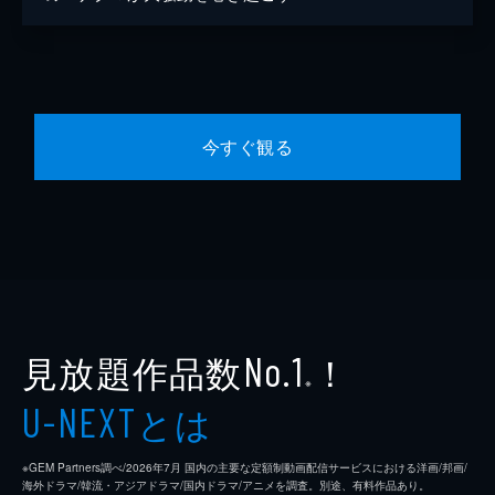
今すぐ観る
見放題作品数
！
No.1
※
とは
U-NEXT
※GEM Partners調べ/2026年7⽉ 国内の主要な定額制動画配信サービスにおける洋画/邦画/
海外ドラマ/韓流・アジアドラマ/国内ドラマ/アニメを調査。別途、有料作品あり。