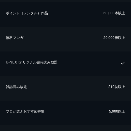
ポイント（レンタル）作品
60,000本以上
無料マンガ
20,000冊以上
U-NEXTオリジナル書籍読み放題
雑誌読み放題
210誌以上
プロが選ぶおすすめ特集
5,000以上