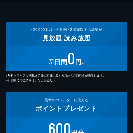
420,000
本以上の動画 /
210
誌以上の雑誌が
見放題
読み放題
0
31
日間
円
※
※無料トライアル期間終了日の翌日が属する月から月額料金が発生します。
※日割りでのご請求はいたしません。
最新作の
レンタルに使える
ポイント
プレゼント
600
円分