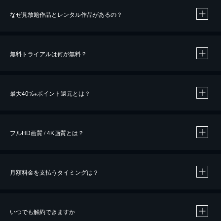
なぜ見放題作品とレンタル作品があるの？
無料トライアルは何が無料？
※
最大40%
ポイント還元とは？
※
※
作品によって必要なポイントが異なります。
フルHD画質 / 4K画質とは？
月額料金を支払うタイミングは？
※
40％ポイント還元の対象は、クレジットカード決済による作品の購入 / レンタルです。
※
iOSアプリのUコイン決済による作品の購入 / レンタルは、20％のポイント還元です。
※
還元の対象外となる決済方法や商品があります。くわしくは
こちら
をご確認ください。
いつでも解約できますか