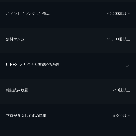
ポイント（レンタル）作品
60,000本以上
無料マンガ
20,000冊以上
U-NEXTオリジナル書籍読み放題
雑誌読み放題
210誌以上
プロが選ぶおすすめ特集
5,000以上