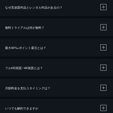
なぜ見放題作品とレンタル作品があるの？
無料トライアルは何が無料？
※
最大40%
ポイント還元とは？
※
※
作品によって必要なポイントが異なります。
フルHD画質 / 4K画質とは？
月額料金を支払うタイミングは？
※
40％ポイント還元の対象は、クレジットカード決済による作品の購入 / レンタルです。
※
iOSアプリのUコイン決済による作品の購入 / レンタルは、20％のポイント還元です。
※
還元の対象外となる決済方法や商品があります。くわしくは
こちら
をご確認ください。
いつでも解約できますか