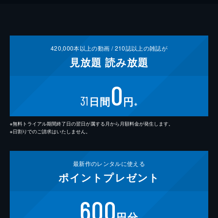
420,000
本以上の動画 /
210
誌以上の雑誌が
見放題
読み放題
0
31
日間
円
※
※無料トライアル期間終了日の翌日が属する月から月額料金が発生します。
※日割りでのご請求はいたしません。
最新作の
レンタルに使える
ポイント
プレゼント
600
円分