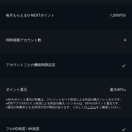
毎⽉もらえるU-NEXTポイント
1,200円分
同時視聴アカウント数
4
アカウントごとの機能制限設定
ポイント還元
最⼤40%
※
※
40％ポイント還元の対象は、クレジットカード決済による作品の購入 / レンタルです。
※
iOSアプリのUコイン決済による作品の購入 / レンタルは、20％のポイント還元です。
※
還元の対象外となる決済方法や商品があります。くわしくは
こちら
をご確認ください。
フルHD画質 / 4K画質