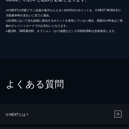
※U-NEXTの月額プラン会員が毎月もらえる1,200円分のポイントを、U-NEXT MOBILEの
月額基本料の支払いに充てた場合。
※決済時において支払金額に相当するポイントを保有していない場合、差額分の料金はご登
録のクレジットカードでのお支払いとなります。
※通話料、SMS通信料、オプション（かけ放題など）の月額利用料は別途発生します。
よくある質問
U-NEXTとは？