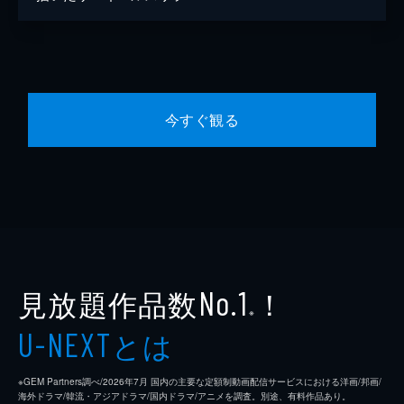
今すぐ観る
見放題作品数
！
No.1
※
とは
U-NEXT
※GEM Partners調べ/2026年7⽉ 国内の主要な定額制動画配信サービスにおける洋画/邦画/
海外ドラマ/韓流・アジアドラマ/国内ドラマ/アニメを調査。別途、有料作品あり。