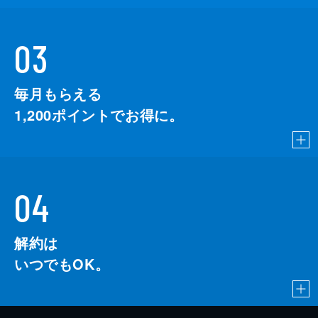
03
毎月もらえる
1,200
ポイントでお得に。
04
解約は
いつでもOK。