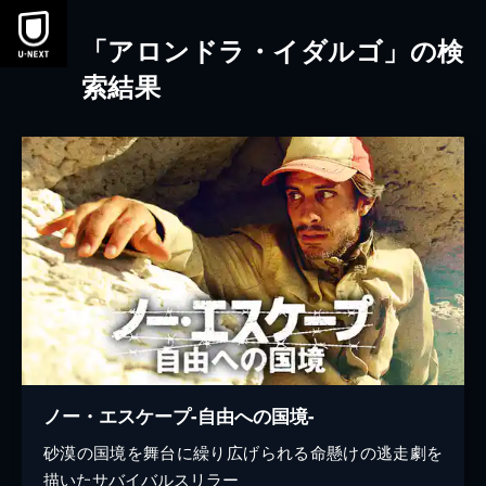
本文へスキップ
「アロンドラ・イダルゴ」の検
索結果
ノー・エスケープ-自由への国境-
砂漠の国境を舞台に繰り広げられる命懸けの逃走劇を
描いたサバイバルスリラー