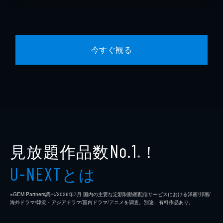
今すぐ観る
見放題作品数
！
No.1
※
とは
U-NEXT
※GEM Partners調べ/2026年7⽉ 国内の主要な定額制動画配信サービスにおける洋画/邦画/
海外ドラマ/韓流・アジアドラマ/国内ドラマ/アニメを調査。別途、有料作品あり。