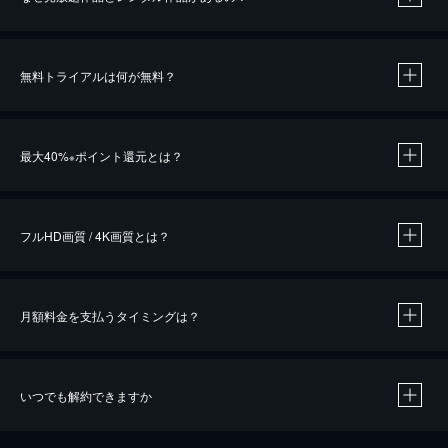
無料トライアルは何が無料？
※
最大40%
ポイント還元とは？
※
※
作品によって必要なポイントが異なります。
フルHD画質 / 4K画質とは？
月額料金を支払うタイミングは？
※
40％ポイント還元の対象は、クレジットカード決済による作品の購入 / レンタルです。
※
iOSアプリのUコイン決済による作品の購入 / レンタルは、20％のポイント還元です。
※
還元の対象外となる決済方法や商品があります。くわしくは
こちら
をご確認ください。
いつでも解約できますか