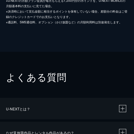
※U-NEXTの月額プラン会員が毎月もらえる1,200円分のポイントを、U-NEXT MOBILEの
月額基本料の支払いに充てた場合。
※決済時において支払金額に相当するポイントを保有していない場合、差額分の料金はご登
録のクレジットカードでのお支払いとなります。
※通話料、SMS通信料、オプション（かけ放題など）の月額利用料は別途発生します。
よくある質問
U-NEXTとは？
なぜ見放題作品とレンタル作品があるの？