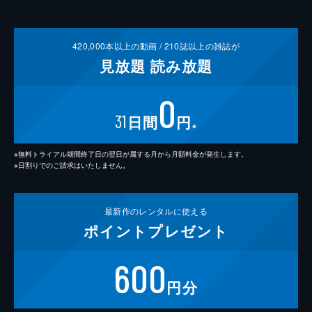
420,000
本以上の動画 /
210
誌以上の雑誌が
見放題
読み放題
0
31
日間
円
※
※無料トライアル期間終了日の翌日が属する月から月額料金が発生します。
※日割りでのご請求はいたしません。
最新作の
レンタルに使える
ポイント
プレゼント
600
円分