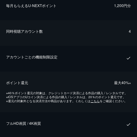
毎⽉もらえるU-NEXTポイント
1,200円分
同時視聴アカウント数
4
アカウントごとの機能制限設定
ポイント還元
最⼤40%
※
※
40％ポイント還元の対象は、クレジットカード決済による作品の購入 / レンタルです。
※
iOSアプリのUコイン決済による作品の購入 / レンタルは、20％のポイント還元です。
※
還元の対象外となる決済方法や商品があります。くわしくは
こちら
をご確認ください。
フルHD画質 / 4K画質