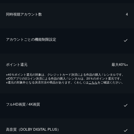
同時視聴アカウント数
4
アカウントごとの機能制限設定
ポイント還元
最⼤40%
※
※
40％ポイント還元の対象は、クレジットカード決済による作品の購入 / レンタルです。
※
iOSアプリのUコイン決済による作品の購入 / レンタルは、20％のポイント還元です。
※
還元の対象外となる決済方法や商品があります。くわしくは
こちら
をご確認ください。
フルHD画質 / 4K画質
⾼⾳質（DOLBY DIGITAL PLUS）