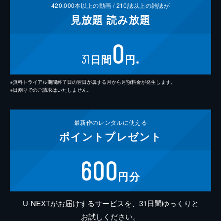
420,000
本以上の動画 /
210
誌以上の雑誌が
見放題
読み放題
0
31
日間
円
※
※無料トライアル期間終了日の翌日が属する月から月額料金が発生します。
※日割りでのご請求はいたしません。
最新作の
レンタルに使える
ポイント
プレゼント
600
円分
U-NEXTがお届けするサービスを、31日間ゆっくりと
お試しください。