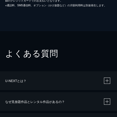
録のクレジットカードでのお支払いとなります。
※通話料、SMS通信料、オプション（かけ放題など）の月額利用料は別途発生します。
よくある質問
U-NEXTとは？
なぜ見放題作品とレンタル作品があるの？