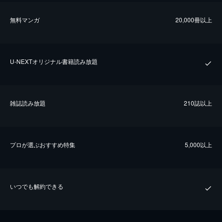
無料マンガ
20,000冊以上
U-NEXTオリジナル書籍読み放題
雑誌読み放題
210誌以上
プロが選ぶおすすめ特集
5,000以上
いつでも解約できる