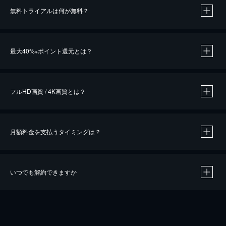
無料トライアルは何が無料？
※
最大40%
ポイント還元とは？
※
※
作品によって必要なポイントが異なります。
フルHD画質 / 4K画質とは？
月額料金を支払うタイミングは？
※
40％ポイント還元の対象は、クレジットカード決済による作品の購入 / レンタルです。
※
iOSアプリのUコイン決済による作品の購入 / レンタルは、20％のポイント還元です。
※
還元の対象外となる決済方法や商品があります。くわしくは
こちら
をご確認ください。
いつでも解約できますか