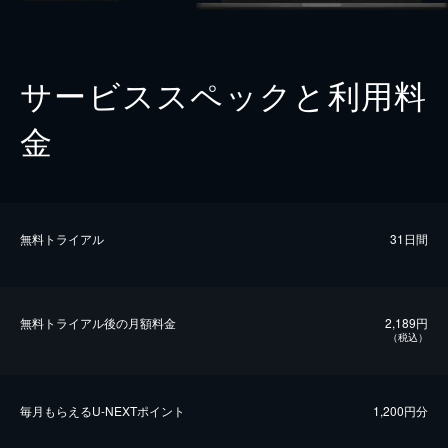
サービススペックと利用料
金
無料トライアル
31日間
無料トライアル後の⽉額料金
2,189円
（税込）
毎⽉もらえるU-NEXTポイント
1,200円分