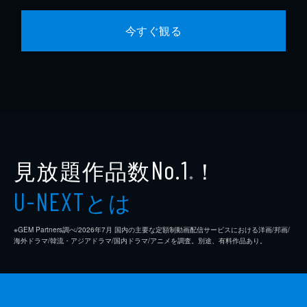
今すぐ観る
見放題作品数
！
No.1
※
とは
U-NEXT
※GEM Partners調べ/2026年7⽉ 国内の主要な定額制動画配信サービスにおける洋画/邦画/
海外ドラマ/韓流・アジアドラマ/国内ドラマ/アニメを調査。別途、有料作品あり。