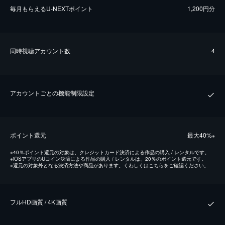
毎⽉もらえるU-NEXTポイント
1,200円分
同時視聴アカウント数
4
アカウントごとの機能制限設定
ポイント還元
最⼤40%
※
※
40％ポイント還元の対象は、クレジットカード決済による作品の購入 / レンタルです。
※
iOSアプリのUコイン決済による作品の購入 / レンタルは、20％のポイント還元です。
※
還元の対象外となる決済方法や商品があります。くわしくは
こちら
をご確認ください。
フルHD画質 / 4K画質