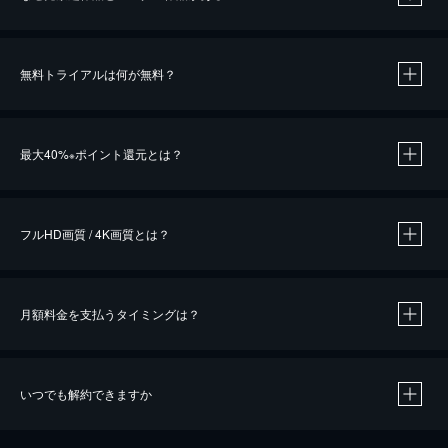
無料トライアルは何が無料？
※
最大40%
ポイント還元とは？
※
※
作品によって必要なポイントが異なります。
フルHD画質 / 4K画質とは？
月額料金を支払うタイミングは？
※
40％ポイント還元の対象は、クレジットカード決済による作品の購入 / レンタルです。
※
iOSアプリのUコイン決済による作品の購入 / レンタルは、20％のポイント還元です。
※
還元の対象外となる決済方法や商品があります。くわしくは
こちら
をご確認ください。
いつでも解約できますか