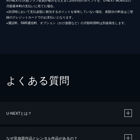
※U-NEXTの月額プラン会員が毎月もらえる1,200円分のポイントを、U-NEXT MOBILEの
月額基本料の支払いに充てた場合。
※決済時において支払金額に相当するポイントを保有していない場合、差額分の料金はご登
録のクレジットカードでのお支払いとなります。
※通話料、SMS通信料、オプション（かけ放題など）の月額利用料は別途発生します。
よくある質問
U-NEXTとは？
なぜ見放題作品とレンタル作品があるの？