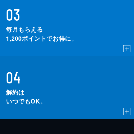
03
毎月もらえる
1,200
ポイントでお得に。
04
解約は
いつでもOK。