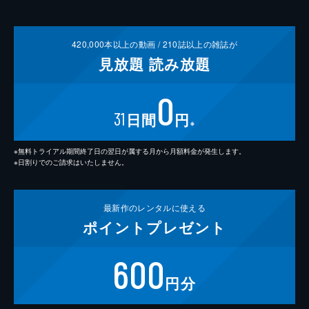
420,000
本以上の動画 /
210
誌以上の雑誌が
見放題
読み放題
0
31
日間
円
※
※無料トライアル期間終了日の翌日が属する月から月額料金が発生します。
※日割りでのご請求はいたしません。
最新作の
レンタルに使える
ポイント
プレゼント
600
円分