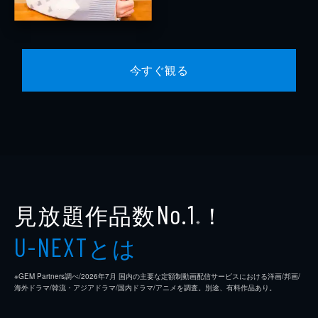
今すぐ観る
見放題作品数
！
No.1
※
とは
U-NEXT
※GEM Partners調べ/2026年7⽉ 国内の主要な定額制動画配信サービスにおける洋画/邦画/
海外ドラマ/韓流・アジアドラマ/国内ドラマ/アニメを調査。別途、有料作品あり。