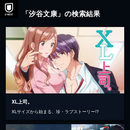
本文へスキップ
「汐谷文康」の検索結果
XL上司。
XLサイズから始まる、珍・ラブストーリー!?