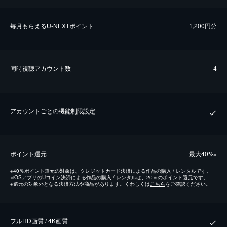
毎⽉もらえるU-NEXTポイント
1,200円分
同時視聴アカウント数
4
アカウントごとの機能制限設定
ポイント還元
最⼤40%
※
※
40％ポイント還元の対象は、クレジットカード決済による作品の購入 / レンタルです。
※
iOSアプリのUコイン決済による作品の購入 / レンタルは、20％のポイント還元です。
※
還元の対象外となる決済方法や商品があります。くわしくは
こちら
をご確認ください。
フルHD画質 / 4K画質