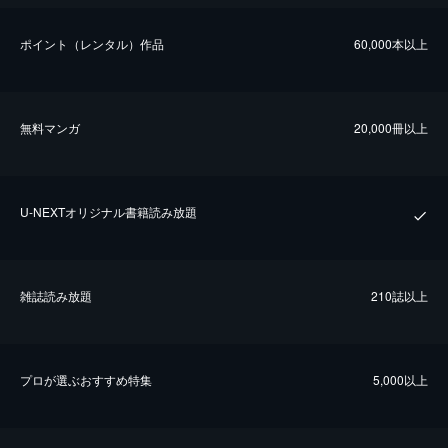
ポイント（レンタル）作品
60,000本以上
無料マンガ
20,000冊以上
U-NEXTオリジナル書籍読み放題
雑誌読み放題
210誌以上
プロが選ぶおすすめ特集
5,000以上