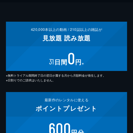
420,000
本以上の動画 /
210
誌以上の雑誌が
見放題
読み放題
0
31
日間
円
※
※無料トライアル期間終了日の翌日が属する月から月額料金が発生します。
※日割りでのご請求はいたしません。
最新作の
レンタルに使える
ポイント
プレゼント
600
円分