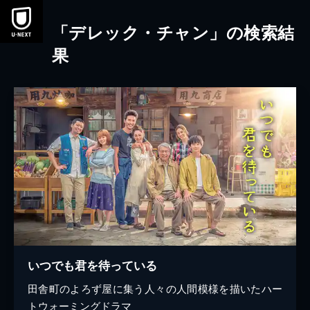
本文へスキップ
「デレック・チャン」の検索結
果
いつでも君を待っている
田舎町のよろず屋に集う人々の人間模様を描いたハー
トウォーミングドラマ