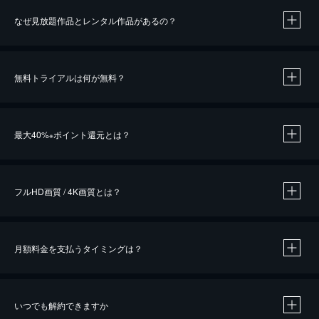
なぜ見放題作品とレンタル作品があるの？
無料トライアルは何が無料？
※
最大40%
ポイント還元とは？
※
※
作品によって必要なポイントが異なります。
フルHD画質 / 4K画質とは？
月額料金を支払うタイミングは？
※
40％ポイント還元の対象は、クレジットカード決済による作品の購入 / レンタルです。
※
iOSアプリのUコイン決済による作品の購入 / レンタルは、20％のポイント還元です。
※
還元の対象外となる決済方法や商品があります。くわしくは
こちら
をご確認ください。
いつでも解約できますか