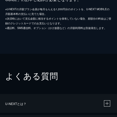
※U-NEXTの月額プラン会員が毎月もらえる1,200円分のポイントを、U-NEXT MOBILEの
月額基本料の支払いに充てた場合。
※決済時において支払金額に相当するポイントを保有していない場合、差額分の料金はご登
録のクレジットカードでのお支払いとなります。
※通話料、SMS通信料、オプション（かけ放題など）の月額利用料は別途発生します。
よくある質問
U-NEXTとは？