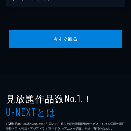
今すぐ観る
見放題作品数
！
No.1
※
とは
U-NEXT
※GEM Partners調べ/2026年7⽉ 国内の主要な定額制動画配信サービスにおける洋画/邦画/
海外ドラマ/韓流・アジアドラマ/国内ドラマ/アニメを調査。別途、有料作品あり。