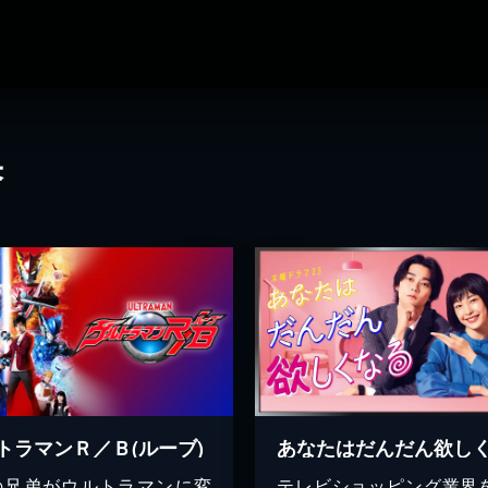
果
トラマンＲ／Ｂ(ルーブ)
あなたはだんだん欲し
の兄弟がウルトラマンに変
テレビショッピング業界