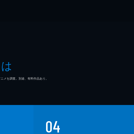
とは
マ/アニメを調査。別途、有料作品あり。
04