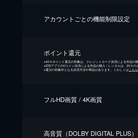
アカウントごとの機能制限設定
ポイント還元
※
40％ポイント還元の対象は、クレジットカード決済による作品の購入
※
iOSアプリのUコイン決済による作品の購入 / レンタルは、20％
※
還元の対象外となる決済方法や商品があります。くわしくは
こちら
フルHD画質 / 4K画質
⾼⾳質（DOLBY DIGITAL PLUS）