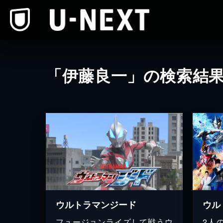
本文へスキップ
「伊藤良一」の検索結
ウルトラマンジード
ウル
フュージョンライズして戦うウ
2人