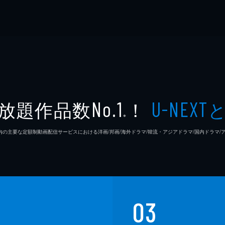
放題作品数
！
No.1
U-NEXT
※
26年7⽉ 国内の主要な定額制動画配信サービスにおける洋画/邦画/海外ドラマ/韓流・アジアドラマ/国内ドラ
03