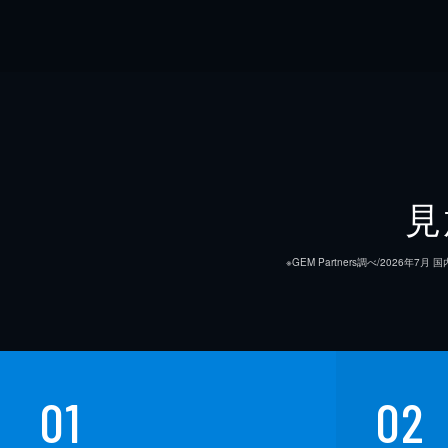
見
※GEM Partners調べ/20
01
02