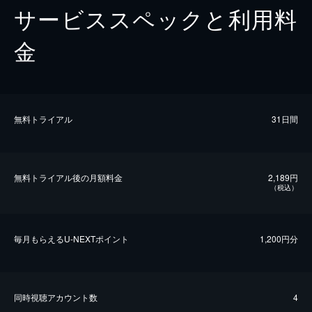
サービススペックと利用料
金
無料トライアル
31日間
無料トライアル後の⽉額料金
2,189円
（税込）
毎⽉もらえるU-NEXTポイント
1,200円分
同時視聴アカウント数
4