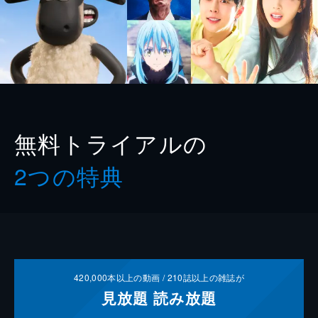
無料トライアルの
2つの特典
420,000
本以上の動画 /
210
誌以上の雑誌が
見放題
読み放題