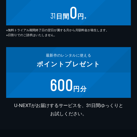
0
31
日間
円
※
※無料トライアル期間終了日の翌日が属する月から月額料金が発生します。
※日割りでのご請求はいたしません。
最新作の
レンタルに使える
ポイント
プレゼント
600
円分
U-NEXTがお届けするサービスを、31日間ゆっくりと
お試しください。