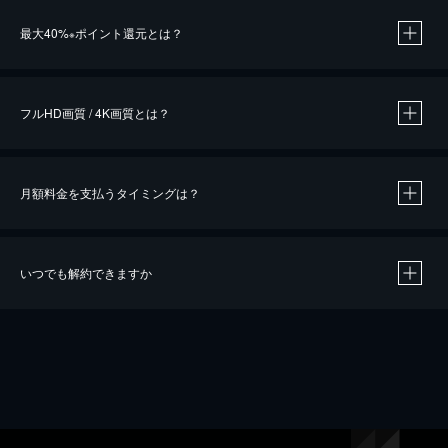
※
最大40%
ポイント還元とは？
※
※
作品によって必要なポイントが異なります。
フルHD画質 / 4K画質とは？
月額料金を支払うタイミングは？
※
40％ポイント還元の対象は、クレジットカード決済による作品の購入 / レンタルです。
※
iOSアプリのUコイン決済による作品の購入 / レンタルは、20％のポイント還元です。
※
還元の対象外となる決済方法や商品があります。くわしくは
こちら
をご確認ください。
いつでも解約できますか
こちら