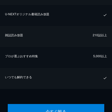
U-NEXTオリジナル書籍読み放題
雑誌読み放題
210誌以上
プロが選ぶおすすめ特集
5,000以上
いつでも解約できる
今すぐ観る