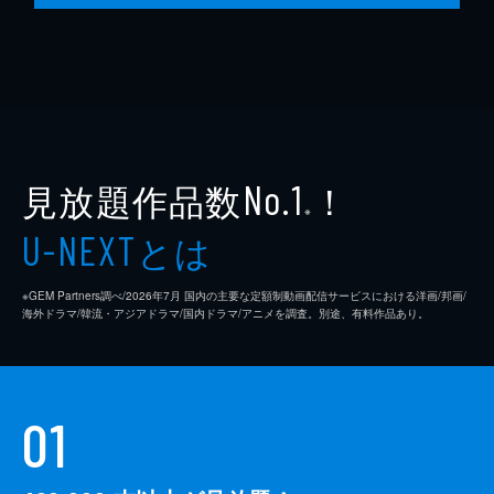
見放題作品数
！
No.1
※
とは
U-NEXT
※GEM Partners調べ/2026年7⽉ 国内の主要な定額制動画配信サービスにおける洋画/邦画/
海外ドラマ/韓流・アジアドラマ/国内ドラマ/アニメを調査。別途、有料作品あり。
01