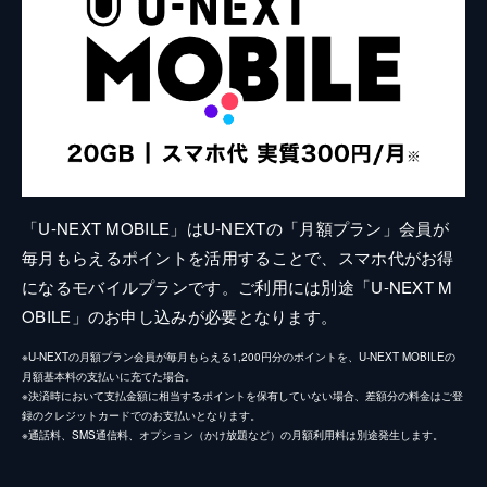
「U-NEXT MOBILE」はU-NEXTの「月額プラン」会員が
毎月もらえるポイントを活用することで、スマホ代がお得
になるモバイルプランです。ご利用には別途「U-NEXT M
OBILE」のお申し込みが必要となります。
※U-NEXTの月額プラン会員が毎月もらえる1,200円分のポイントを、U-NEXT MOBILEの
月額基本料の支払いに充てた場合。
※決済時において支払金額に相当するポイントを保有していない場合、差額分の料金はご登
録のクレジットカードでのお支払いとなります。
※通話料、SMS通信料、オプション（かけ放題など）の月額利用料は別途発生します。