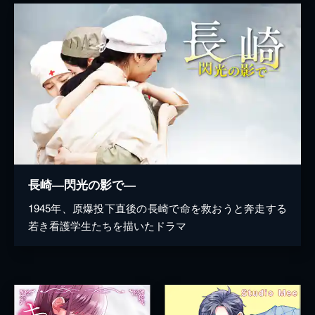
長崎―閃光の影で―
1945年、原爆投下直後の長崎で命を救おうと奔走する
若き看護学生たちを描いたドラマ