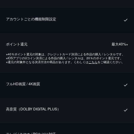
アカウントごとの機能制限設定
ポイント還元
最⼤40%
※
※
40％ポイント還元の対象は、クレジットカード決済による作品の購入 / レンタルです。
※
iOSアプリのUコイン決済による作品の購入 / レンタルは、20％のポイント還元です。
※
還元の対象外となる決済方法や商品があります。くわしくは
こちら
をご確認ください。
フルHD画質 / 4K画質
⾼⾳質（DOLBY DIGITAL PLUS）
テレビ / スマホ / PCなどに対応