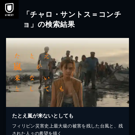
本文へスキップ
「チャロ・サントス＝コンチ
ョ」の検索結果
たとえ嵐が来ないとしても
フィリピン災害史上最大級の被害を残した台風と、残
された人々の希望を描く