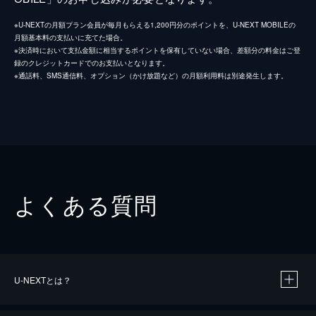
※U-NEXTの月額プラン会員が毎月もらえる1,200円分のポイントを、U-NEXT MOBILEの
月額基本料の支払いに充てた場合。
※決済時において支払金額に相当するポイントを保有していない場合、差額分の料金はご登
録のクレジットカードでのお支払いとなります。
※通話料、SMS通信料、オプション（かけ放題など）の月額利用料は別途発生します。
よくある質問
U-NEXTとは？