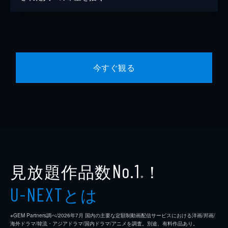
今すぐ観る
見放題作品数
！
No.1
※
とは
U-NEXT
※GEM Partners調べ/2026年7⽉ 国内の主要な定額制動画配信サービスにおける洋画/邦画/
海外ドラマ/韓流・アジアドラマ/国内ドラマ/アニメを調査。別途、有料作品あり。