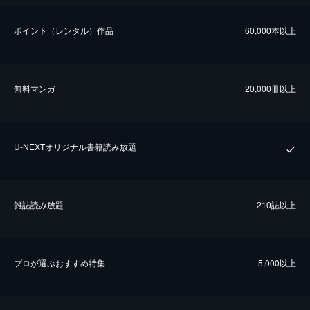
ポイント（レンタル）作品
60,000本以上
無料マンガ
20,000冊以上
U-NEXTオリジナル書籍読み放題
雑誌読み放題
210誌以上
プロが選ぶおすすめ特集
5,000以上