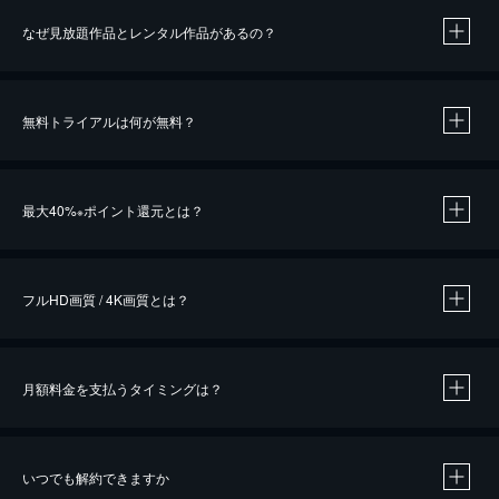
なぜ見放題作品とレンタル作品があるの？
無料トライアルは何が無料？
※
最大40%
ポイント還元とは？
※
※
作品によって必要なポイントが異なります。
フルHD画質 / 4K画質とは？
月額料金を支払うタイミングは？
※
40％ポイント還元の対象は、クレジットカード決済による作品の購入 / レンタルです。
※
iOSアプリのUコイン決済による作品の購入 / レンタルは、20％のポイント還元です。
※
還元の対象外となる決済方法や商品があります。くわしくは
こちら
をご確認ください。
いつでも解約できますか