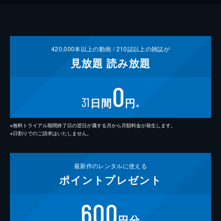
420,000
本以上の動画 /
210
誌以上の雑誌が
見放題
読み放題
0
31
日間
円
※
※無料トライアル期間終了日の翌日が属する月から月額料金が発生します。
※日割りでのご請求はいたしません。
最新作の
レンタルに使える
ポイント
プレゼント
600
円分