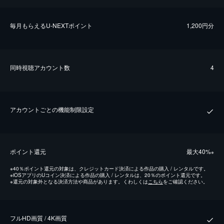
毎⽉もらえるU-NEXTポイント
1,200円分
同時視聴アカウント数
4
アカウントごとの機能制限設定
ポイント還元
最⼤40%
※
※
40％ポイント還元の対象は、クレジットカード決済による作品の購入 / レンタルです。
※
iOSアプリのUコイン決済による作品の購入 / レンタルは、20％のポイント還元です。
※
還元の対象外となる決済方法や商品があります。くわしくは
こちら
をご確認ください。
フルHD画質 / 4K画質