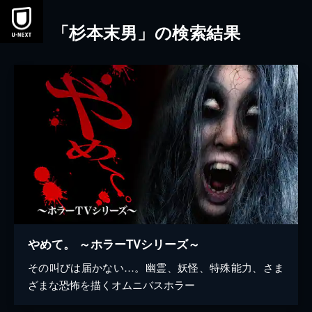
本文へスキップ
「杉本末男」の検索結果
やめて。 ～ホラーTVシリーズ～
その叫びは届かない…。幽霊、妖怪、特殊能力、さま
ざまな恐怖を描くオムニバスホラー