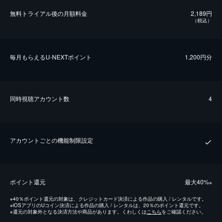
無料トライアル後の⽉額料金
2,189円
（税込）
毎⽉もらえるU-NEXTポイント
1,200円分
同時視聴アカウント数
4
アカウントごとの機能制限設定
ポイント還元
最⼤40%
※
※
40％ポイント還元の対象は、クレジットカード決済による作品の購入 / レンタルです。
※
iOSアプリのUコイン決済による作品の購入 / レンタルは、20％のポイント還元です。
※
還元の対象外となる決済方法や商品があります。くわしくは
こちら
をご確認ください。