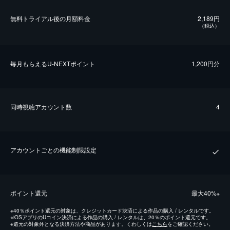
無料トライアル後の⽉額料金
2,189円
（税込）
毎⽉もらえるU-NEXTポイント
1,200円分
同時視聴アカウント数
4
アカウントごとの機能制限設定
ポイント還元
最⼤40%
※
※
40％ポイント還元の対象は、クレジットカード決済による作品の購入 / レンタルです。
※
iOSアプリのUコイン決済による作品の購入 / レンタルは、20％のポイント還元です。
※
還元の対象外となる決済方法や商品があります。くわしくは
こちら
をご確認ください。