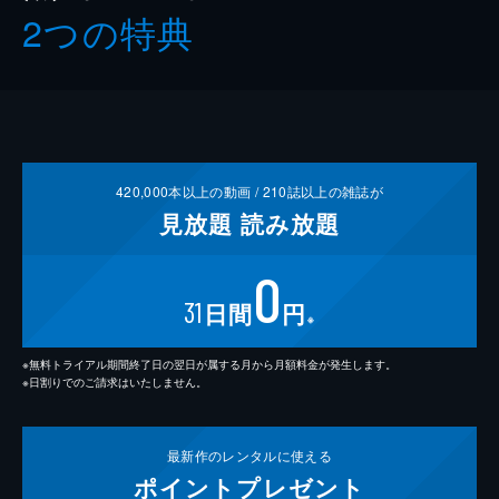
2つの特典
420,000
本以上の動画 /
210
誌以上の雑誌が
見放題
読み放題
0
31
日間
円
※
※無料トライアル期間終了日の翌日が属する月から月額料金が発生します。
※日割りでのご請求はいたしません。
最新作の
レンタルに使える
ポイント
プレゼント