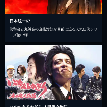
日本統一67
侠和会と丸神会の直接対決が目前に迫る人気任侠シリ
ーズ第67弾
いのちあるかぎり 木田俊之物語