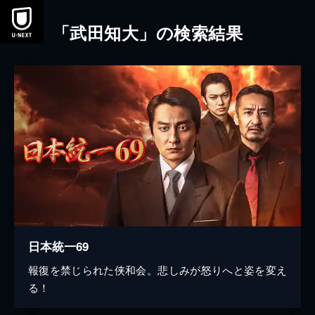
本文へスキップ
「武田知大」の検索結果
日本統一69
報復を禁じられた侠和会。悲しみが怒りへと姿を変え
る！