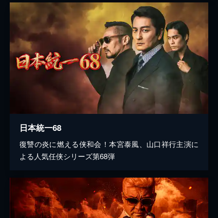
日本統一68
復讐の炎に燃える侠和会！本宮泰風、山口祥行主演に
よる人気任侠シリーズ第68弾