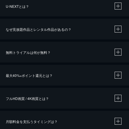
U-NEXTとは？
なぜ見放題作品とレンタル作品があるの？
無料トライアルは何が無料？
※
最大40%
ポイント還元とは？
※
※
作品によって必要なポイントが異なります。
フルHD画質 / 4K画質とは？
月額料金を支払うタイミングは？
※
40％ポイント還元の対象は、クレジットカード決済による作品の購入 / レンタルです。
※
iOSアプリのUコイン決済による作品の購入 / レンタルは、20％のポイント還元です。