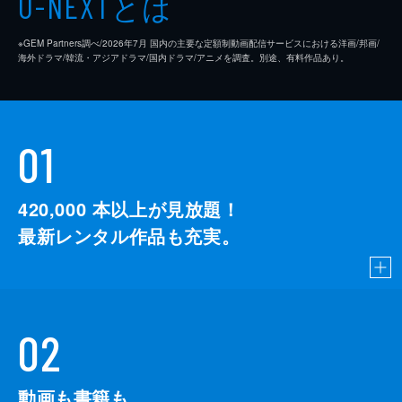
とは
U-NEXT
※GEM Partners調べ/2026年7⽉ 国内の主要な定額制動画配信サービスにおける洋画/邦画/
海外ドラマ/韓流・アジアドラマ/国内ドラマ/アニメを調査。別途、有料作品あり。
01
420,000
本以上が見放題！
最新レンタル作品も充実。
02
動画も書籍も