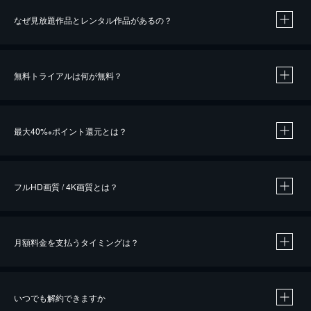
なぜ見放題作品とレンタル作品があるの？
無料トライアルは何が無料？
※
最大40%
ポイント還元とは？
※
※
作品によって必要なポイントが異なります。
フルHD画質 / 4K画質とは？
月額料金を支払うタイミングは？
※
40％ポイント還元の対象は、クレジットカード決済による作品の購入 / レンタルです。
※
iOSアプリのUコイン決済による作品の購入 / レンタルは、20％のポイント還元です。
※
還元の対象外となる決済方法や商品があります。くわしくは
こちら
をご確認ください。
いつでも解約できますか