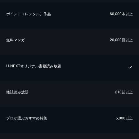
ポイント（レンタル）作品
60,000本以上
無料マンガ
20,000冊以上
U-NEXTオリジナル書籍読み放題
雑誌読み放題
210誌以上
プロが選ぶおすすめ特集
5,000以上