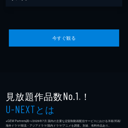
今すぐ観る
見放題作品数
！
No.1
※
とは
U-NEXT
※GEM Partners調べ/2026年7⽉ 国内の主要な定額制動画配信サービスにおける洋画/邦画/
海外ドラマ/韓流・アジアドラマ/国内ドラマ/アニメを調査。別途、有料作品あり。