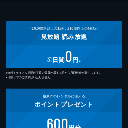
420,000
本以上の動画 /
210
誌以上の雑誌が
見放題
読み放題
0
31
日間
円
※
※無料トライアル期間終了日の翌日が属する月から月額料金が発生します。
※日割りでのご請求はいたしません。
最新作の
レンタルに使える
ポイント
プレゼント
600
円分