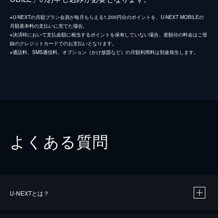
※U-NEXTの月額プラン会員が毎月もらえる1,200円分のポイントを、U-NEXT MOBILEの
月額基本料の支払いに充てた場合。
※決済時において支払金額に相当するポイントを保有していない場合、差額分の料金はご登
録のクレジットカードでのお支払いとなります。
※通話料、SMS通信料、オプション（かけ放題など）の月額利用料は別途発生します。
よくある質問
U-NEXTとは？