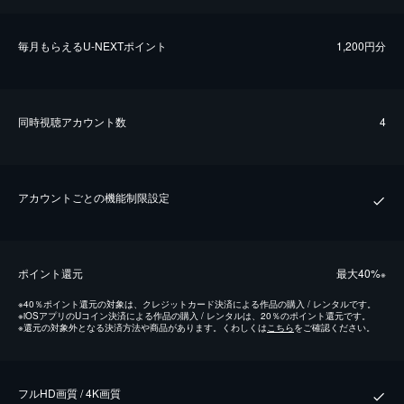
毎⽉もらえるU-NEXTポイント
1,200円分
同時視聴アカウント数
4
アカウントごとの機能制限設定
ポイント還元
最⼤40%
※
※
40％ポイント還元の対象は、クレジットカード決済による作品の購入 / レンタルです。
※
iOSアプリのUコイン決済による作品の購入 / レンタルは、20％のポイント還元です。
※
還元の対象外となる決済方法や商品があります。くわしくは
こちら
をご確認ください。
フルHD画質 / 4K画質