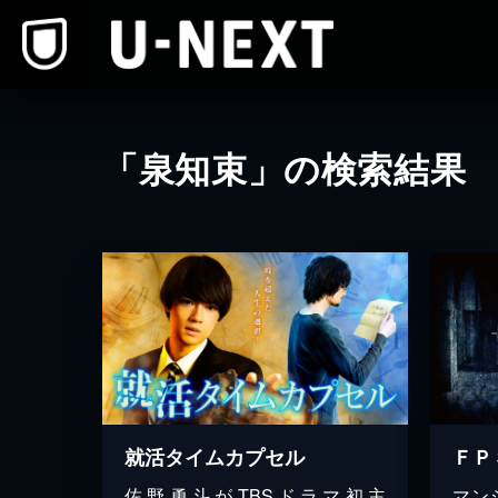
本文へスキップ
「泉知束」の検索結果
就活タイムカプセル
ＦＰ
佐野勇斗がTBSドラマ初主
マン