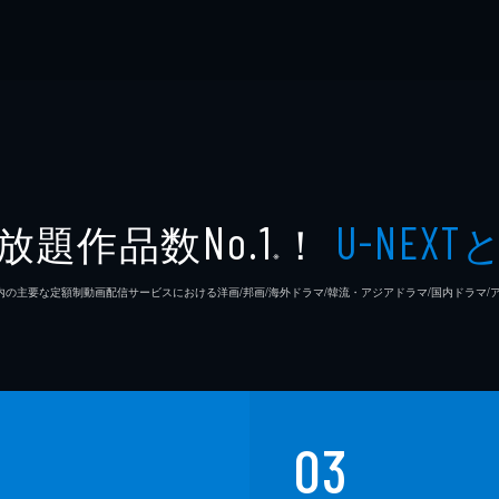
放題作品数
！
No.1
U-NEXT
※
26年7⽉ 国内の主要な定額制動画配信サービスにおける洋画/邦画/海外ドラマ/韓流・アジアドラマ/国内ドラ
03