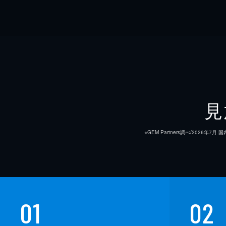
見
※GEM Partners調べ/20
01
02