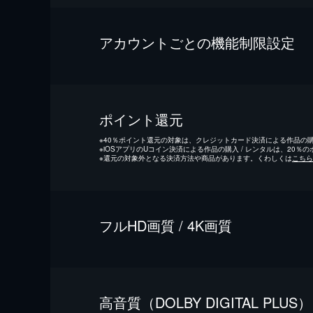
アカウントごとの機能制限設定
ポイント還元
※
40％ポイント還元の対象は、クレジットカード決済による作品の購入
※
iOSアプリのUコイン決済による作品の購入 / レンタルは、20％
※
還元の対象外となる決済方法や商品があります。くわしくは
こちら
フルHD画質 / 4K画質
⾼⾳質（DOLBY DIGITAL PLUS）