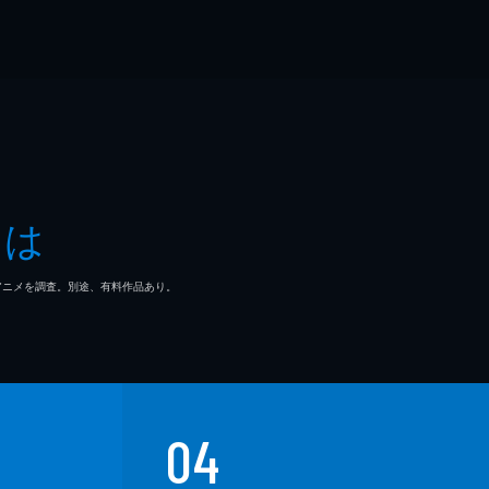
とは
マ/アニメを調査。別途、有料作品あり。
04