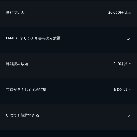
無料マンガ
20,000冊以上
U-NEXTオリジナル書籍読み放題
雑誌読み放題
210誌以上
プロが選ぶおすすめ特集
5,000以上
いつでも解約できる