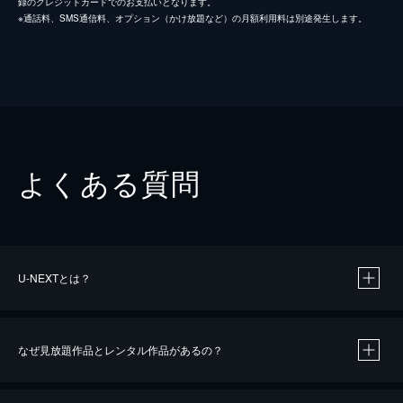
録のクレジットカードでのお支払いとなります。
※通話料、SMS通信料、オプション（かけ放題など）の月額利用料は別途発生します。
よくある質問
U-NEXTとは？
なぜ見放題作品とレンタル作品があるの？