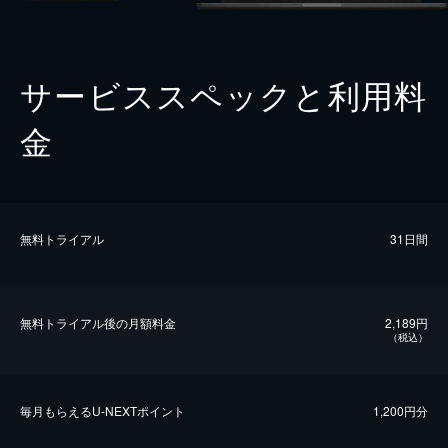
サービススペックと利用料
金
無料トライアル
31日間
無料トライアル後の⽉額料金
2,189円
（税込）
毎⽉もらえるU-NEXTポイント
1,200円分