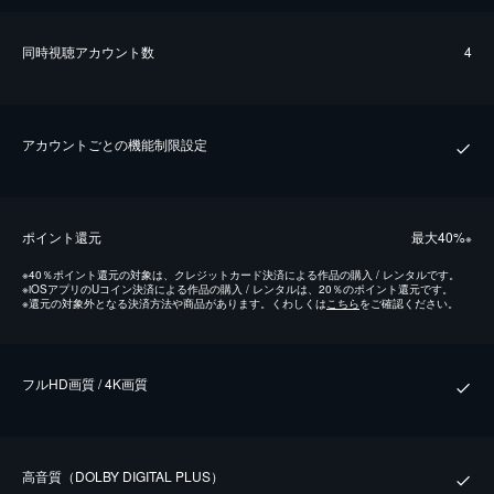
同時視聴アカウント数
4
アカウントごとの機能制限設定
ポイント還元
最⼤40%
※
※
40％ポイント還元の対象は、クレジットカード決済による作品の購入 / レンタルです。
※
iOSアプリのUコイン決済による作品の購入 / レンタルは、20％のポイント還元です。
※
還元の対象外となる決済方法や商品があります。くわしくは
こちら
をご確認ください。
フルHD画質 / 4K画質
⾼⾳質（DOLBY DIGITAL PLUS）