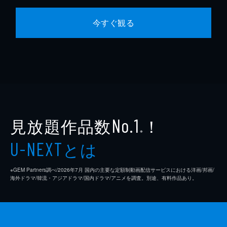
今すぐ観る
見放題作品数
！
No.1
※
とは
U-NEXT
※GEM Partners調べ/2026年7⽉ 国内の主要な定額制動画配信サービスにおける洋画/邦画/
海外ドラマ/韓流・アジアドラマ/国内ドラマ/アニメを調査。別途、有料作品あり。