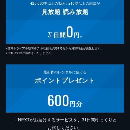
420,000
本以上の動画 /
210
誌以上の雑誌が
見放題
読み放題
0
31
日間
円
※
※無料トライアル期間終了日の翌日が属する月から月額料金が発生します。
※日割りでのご請求はいたしません。
最新作の
レンタルに使える
ポイント
プレゼント
600
円分
U-NEXTがお届けするサービスを、31日間ゆっくりと
お試しください。