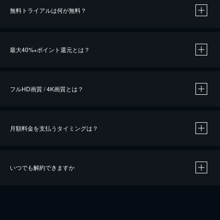
無料トライアルは何が無料？
※
最大40%
ポイント還元とは？
※
※
作品によって必要なポイントが異なります。
フルHD画質 / 4K画質とは？
月額料金を支払うタイミングは？
※
40％ポイント還元の対象は、クレジットカード決済による作品の購入 / レンタルです。
※
iOSアプリのUコイン決済による作品の購入 / レンタルは、20％のポイント還元です。
※
還元の対象外となる決済方法や商品があります。くわしくは
こちら
をご確認ください。
いつでも解約できますか