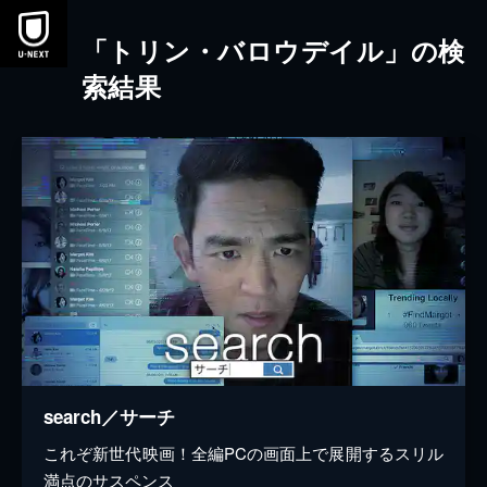
本文へスキップ
「トリン・バロウデイル」の検
索結果
search／サーチ
これぞ新世代映画！全編PCの画面上で展開するスリル
満点のサスペンス