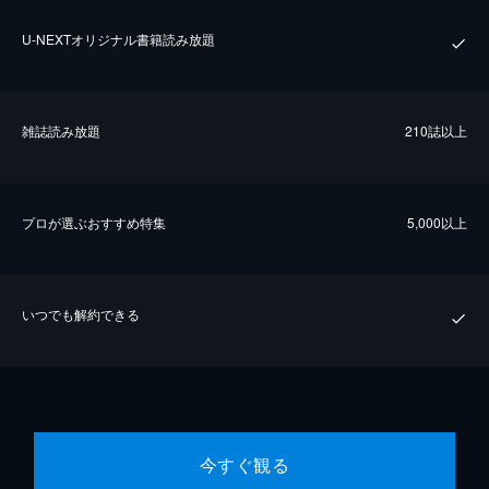
U-NEXTオリジナル書籍読み放題
雑誌読み放題
210誌以上
プロが選ぶおすすめ特集
5,000以上
いつでも解約できる
今すぐ観る