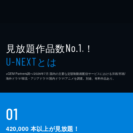
見放題作品数
！
No.1
※
とは
U-NEXT
※GEM Partners調べ/2026年7⽉ 国内の主要な定額制動画配信サービスにおける洋画/邦画/
海外ドラマ/韓流・アジアドラマ/国内ドラマ/アニメを調査。別途、有料作品あり。
01
420,000
本以上が見放題！