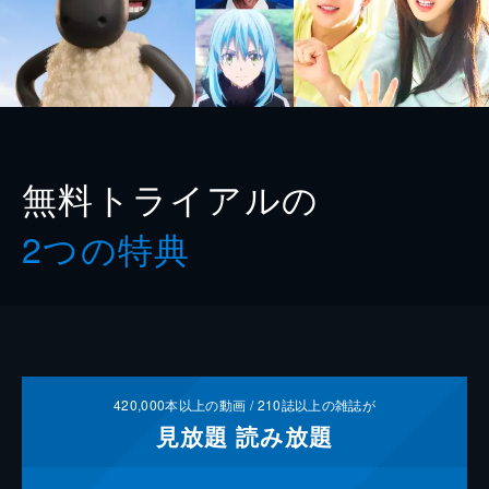
無料トライアルの
2つの特典
420,000
本以上の動画 /
210
誌以上の雑誌が
見放題
読み放題