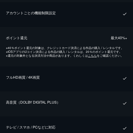
アカウントごとの機能制限設定
ポイント還元
最⼤40%
※
※
40％ポイント還元の対象は、クレジットカード決済による作品の購入 / レンタルです。
※
iOSアプリのUコイン決済による作品の購入 / レンタルは、20％のポイント還元です。
※
還元の対象外となる決済方法や商品があります。くわしくは
こちら
をご確認ください。
フルHD画質 / 4K画質
⾼⾳質（DOLBY DIGITAL PLUS）
テレビ / スマホ / PCなどに対応