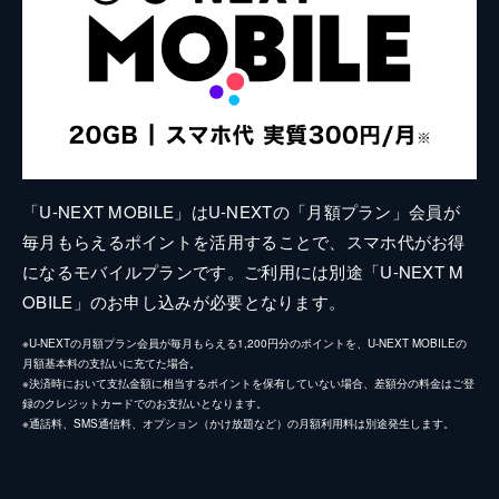
「U-NEXT MOBILE」はU-NEXTの「月額プラン」会員が
毎月もらえるポイントを活用することで、スマホ代がお得
になるモバイルプランです。ご利用には別途「U-NEXT M
OBILE」のお申し込みが必要となります。
※U-NEXTの月額プラン会員が毎月もらえる1,200円分のポイントを、U-NEXT MOBILEの
月額基本料の支払いに充てた場合。
※決済時において支払金額に相当するポイントを保有していない場合、差額分の料金はご登
録のクレジットカードでのお支払いとなります。
※通話料、SMS通信料、オプション（かけ放題など）の月額利用料は別途発生します。