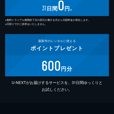
0
31
日間
円
※
※無料トライアル期間終了日の翌日が属する月から月額料金が発生します。
※日割りでのご請求はいたしません。
最新作の
レンタルに使える
ポイント
プレゼント
600
円分
U-NEXTがお届けするサービスを、31日間ゆっくりと
お試しください。