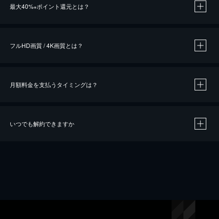
最大40%
ポイント還元とは？
※
※
作品によって必要なポイントが異なります。
フルHD画質 / 4K画質とは？
月額料金を支払うタイミングは？
※
40％ポイント還元の対象は、クレジットカード決済による作品の購入 / レンタルです。
※
iOSアプリのUコイン決済による作品の購入 / レンタルは、20％のポイント還元です。
※
還元の対象外となる決済方法や商品があります。くわしくは
こちら
をご確認ください。
いつでも解約できますか
こちら