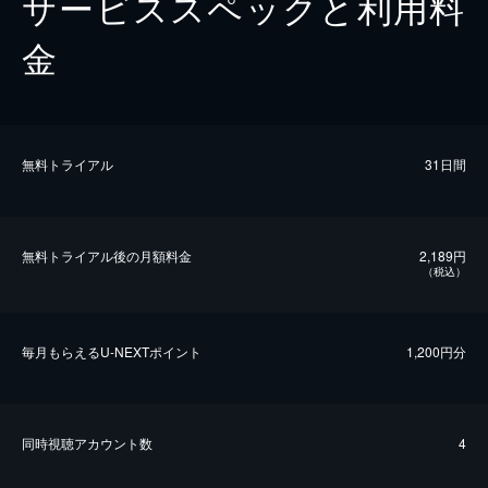
サービススペックと利用料
金
無料トライアル
31日間
無料トライアル後の⽉額料金
2,189円
（税込）
毎⽉もらえるU-NEXTポイント
1,200円分
同時視聴アカウント数
4