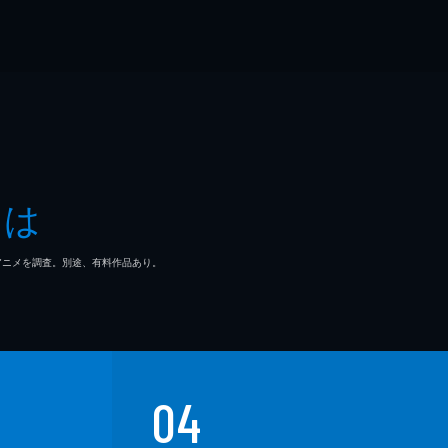
とは
マ/アニメを調査。別途、有料作品あり。
04