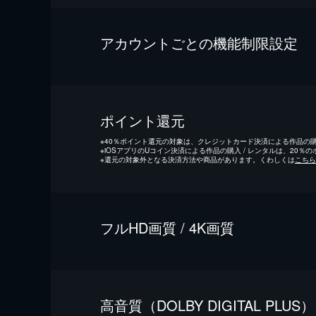
アカウントごとの機能制限設定
ポイント還元
※
40％ポイント還元の対象は、クレジットカード決済による作品の購入
※
iOSアプリのUコイン決済による作品の購入 / レンタルは、20％
※
還元の対象外となる決済方法や商品があります。くわしくは
こちら
フルHD画質 / 4K画質
⾼⾳質（DOLBY DIGITAL PLUS）