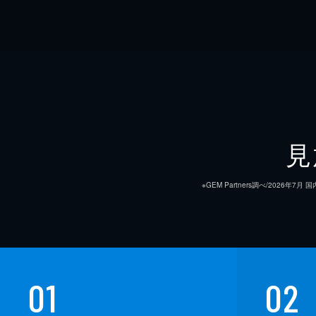
見
※GEM Partners調べ/20
01
02