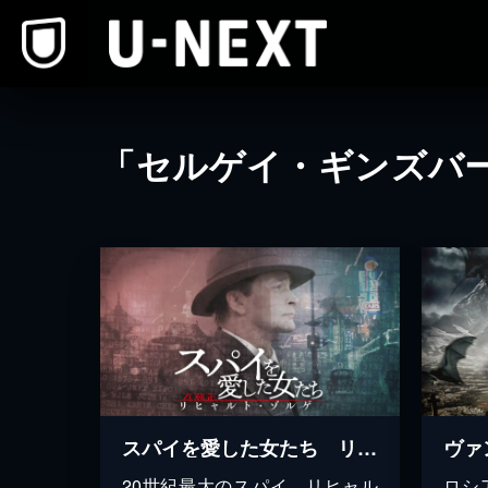
本文へスキップ
「セルゲイ・ギンズバ
スパイを愛した女たち リヒャルト・ゾルゲ
ヴァ
20世紀最大のスパイ、リヒャル
ロシ