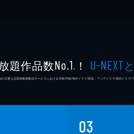
放題作品数
！
No.1
U-NEXT
※
26年7⽉ 国内の主要な定額制動画配信サービスにおける洋画/邦画/海外ドラマ/韓流・アジアドラマ/国内ドラ
03