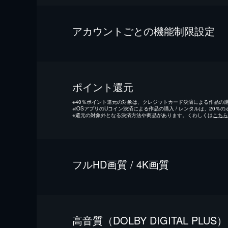
アカウントごとの機能制限設定
ポイント還元
※
40％ポイント還元の対象は、クレジットカード決済による作品の購入
※
iOSアプリのUコイン決済による作品の購入 / レンタルは、20％
※
還元の対象外となる決済方法や商品があります。くわしくは
こちら
フルHD画質 / 4K画質
⾼⾳質（DOLBY DIGITAL PLUS）