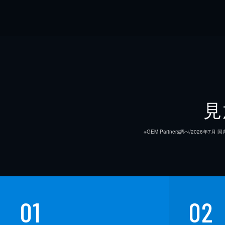
見
※GEM Partners調べ/20
01
02