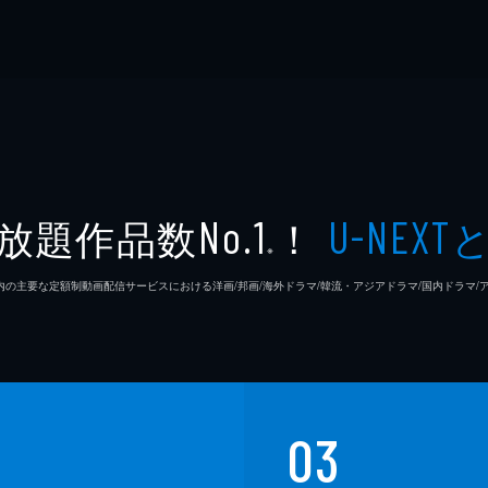
放題作品数
！
No.1
U-NEXT
※
26年7⽉ 国内の主要な定額制動画配信サービスにおける洋画/邦画/海外ドラマ/韓流・アジアドラマ/国内ドラ
03