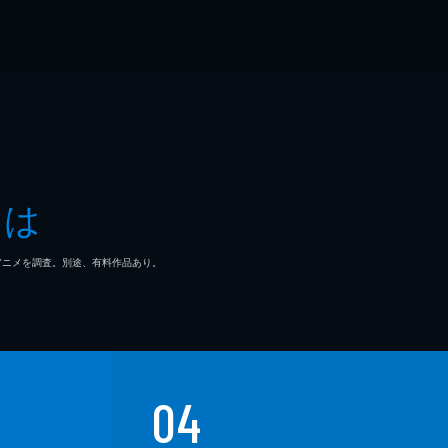
とは
マ/アニメを調査。別途、有料作品あり。
04