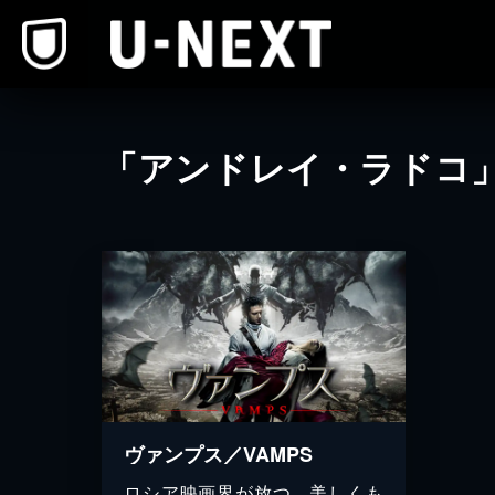
本文へスキップ
「アンドレイ・ラドコ
ヴァンプス／VAMPS
ロシア映画界が放つ、美しくも