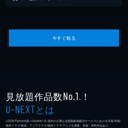
今すぐ観る
見放題作品数
！
No.1
※
とは
U-NEXT
※GEM Partners調べ/2026年7⽉ 国内の主要な定額制動画配信サービスにおける洋画/邦画/
海外ドラマ/韓流・アジアドラマ/国内ドラマ/アニメを調査。別途、有料作品あり。