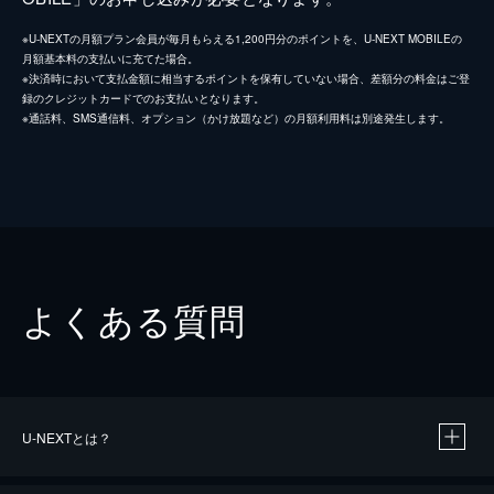
※U-NEXTの月額プラン会員が毎月もらえる1,200円分のポイントを、U-NEXT MOBILEの
月額基本料の支払いに充てた場合。
※決済時において支払金額に相当するポイントを保有していない場合、差額分の料金はご登
録のクレジットカードでのお支払いとなります。
※通話料、SMS通信料、オプション（かけ放題など）の月額利用料は別途発生します。
よくある質問
U-NEXTとは？