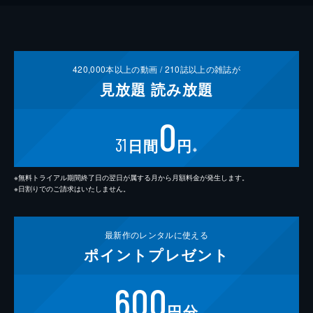
420,000
本以上の動画 /
210
誌以上の雑誌が
見放題
読み放題
0
31
日間
円
※
※無料トライアル期間終了日の翌日が属する月から月額料金が発生します。
※日割りでのご請求はいたしません。
最新作の
レンタルに使える
ポイント
プレゼント
600
円分