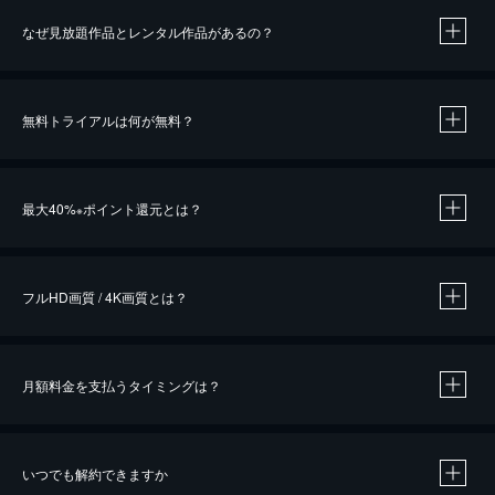
なぜ見放題作品とレンタル作品があるの？
無料トライアルは何が無料？
※
最大40%
ポイント還元とは？
※
※
作品によって必要なポイントが異なります。
フルHD画質 / 4K画質とは？
月額料金を支払うタイミングは？
※
40％ポイント還元の対象は、クレジットカード決済による作品の購入 / レンタルです。
※
iOSアプリのUコイン決済による作品の購入 / レンタルは、20％のポイント還元です。
※
還元の対象外となる決済方法や商品があります。くわしくは
こちら
をご確認ください。
いつでも解約できますか