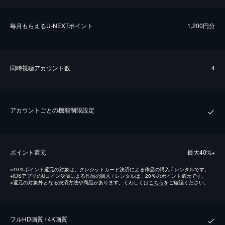
毎⽉もらえるU-NEXTポイント
1,200円分
同時視聴アカウント数
4
アカウントごとの機能制限設定
ポイント還元
最⼤40%
※
※
40％ポイント還元の対象は、クレジットカード決済による作品の購入 / レンタルです。
※
iOSアプリのUコイン決済による作品の購入 / レンタルは、20％のポイント還元です。
※
還元の対象外となる決済方法や商品があります。くわしくは
こちら
をご確認ください。
フルHD画質 / 4K画質