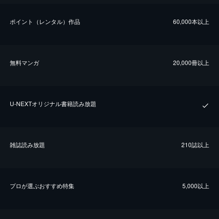
ポイント（レンタル）作品
60,000本以上
無料マンガ
20,000冊以上
U-NEXTオリジナル書籍読み放題
雑誌読み放題
210誌以上
プロが選ぶおすすめ特集
5,000以上