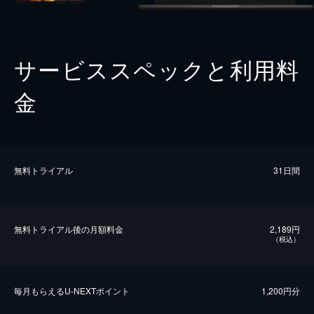
サービススペックと利用料
金
無料トライアル
31日間
無料トライアル後の⽉額料金
2,189円
（税込）
毎⽉もらえるU-NEXTポイント
1,200円分