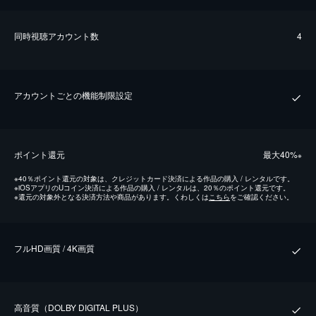
同時視聴アカウント数
4
アカウントごとの機能制限設定
ポイント還元
最⼤40%
※
※
40％ポイント還元の対象は、クレジットカード決済による作品の購入 / レンタルです。
※
iOSアプリのUコイン決済による作品の購入 / レンタルは、20％のポイント還元です。
※
還元の対象外となる決済方法や商品があります。くわしくは
こちら
をご確認ください。
フルHD画質 / 4K画質
⾼⾳質（DOLBY DIGITAL PLUS）