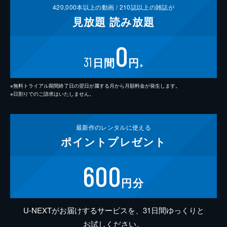
420,000
本以上の動画 /
210
誌以上の雑誌が
見放題
読み放題
0
31
日間
円
※
※無料トライアル期間終了日の翌日が属する月から月額料金が発生します。
※日割りでのご請求はいたしません。
最新作の
レンタルに使える
ポイント
プレゼント
600
円分
U-NEXTがお届けするサービスを、31日間ゆっくりと
お試しください。