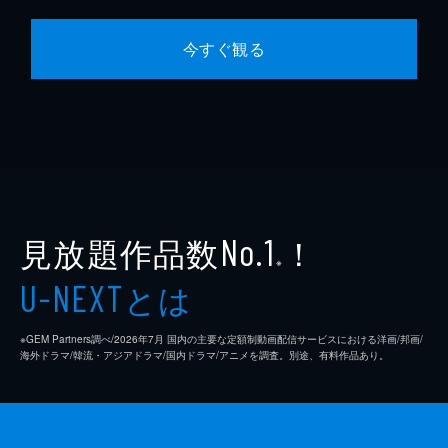
今すぐ観る
見放題作品数
！
No.1
※
とは
U-NEXT
※GEM Partners調べ/2026年7⽉ 国内の主要な定額制動画配信サービスにおける洋画/邦画/
海外ドラマ/韓流・アジアドラマ/国内ドラマ/アニメを調査。別途、有料作品あり。