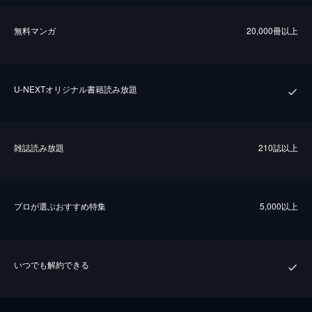
無料マンガ
20,000冊以上
U-NEXTオリジナル書籍読み放題
雑誌読み放題
210誌以上
プロが選ぶおすすめ特集
5,000以上
いつでも解約できる