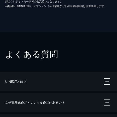
録のクレジットカードでのお支払いとなります。
※通話料、SMS通信料、オプション（かけ放題など）の月額利用料は別途発生します。
よくある質問
U-NEXTとは？
なぜ見放題作品とレンタル作品があるの？