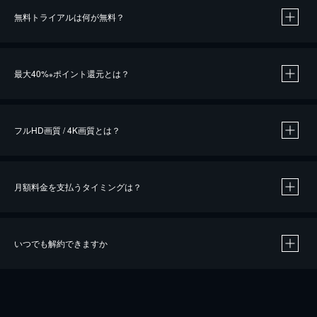
無料トライアルは何が無料？
※
最大40%
ポイント還元とは？
※
※
作品によって必要なポイントが異なります。
フルHD画質 / 4K画質とは？
月額料金を支払うタイミングは？
※
40％ポイント還元の対象は、クレジットカード決済による作品の購入 / レンタルです。
※
iOSアプリのUコイン決済による作品の購入 / レンタルは、20％のポイント還元です。
※
還元の対象外となる決済方法や商品があります。くわしくは
こちら
をご確認ください。
いつでも解約できますか