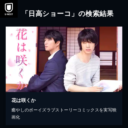
本文へスキップ
「日高ショーコ」の検索結果
花は咲くか
癒やしのボーイズラブストーリーコミックスを実写映
画化