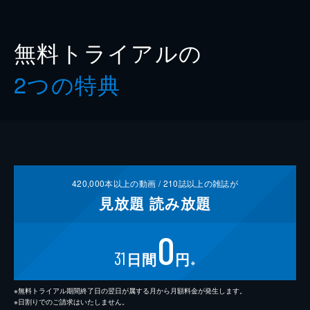
無料トライアルの
2つの特典
420,000
本以上の動画 /
210
誌以上の雑誌が
見放題
読み放題
0
31
日間
円
※
※無料トライアル期間終了日の翌日が属する月から月額料金が発生します。
※日割りでのご請求はいたしません。