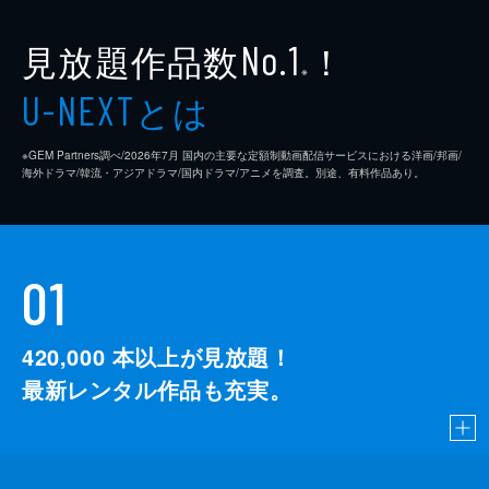
見放題作品数
！
No.1
※
とは
U-NEXT
※GEM Partners調べ/2026年7⽉ 国内の主要な定額制動画配信サービスにおける洋画/邦画/
海外ドラマ/韓流・アジアドラマ/国内ドラマ/アニメを調査。別途、有料作品あり。
01
420,000
本以上が見放題！
最新レンタル作品も充実。