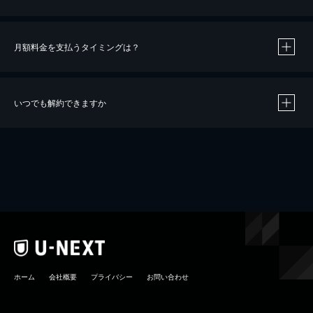
月額料金を支払うタイミングは？
※
40％ポイント還元の対象は、クレジットカード決済による作品の購入 / レンタルです。
※
iOSアプリのUコイン決済による作品の購入 / レンタルは、20％のポイント還元です。
※
還元の対象外となる決済方法や商品があります。くわしくは
こちら
をご確認ください。
いつでも解約できますか
こちら
ホーム
会社概要
プライバシー
お問い合わせ