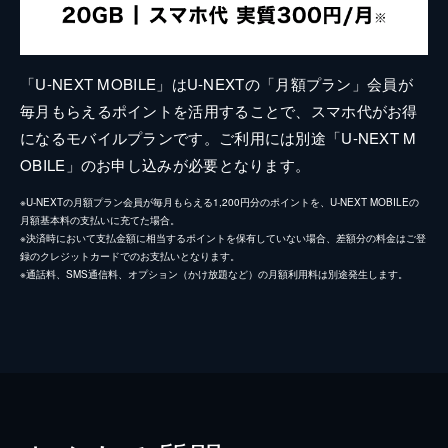
「U-NEXT MOBILE」はU-NEXTの「月額プラン」会員が
毎月もらえるポイントを活用することで、スマホ代がお得
になるモバイルプランです。ご利用には別途「U-NEXT M
OBILE」のお申し込みが必要となります。
※U-NEXTの月額プラン会員が毎月もらえる1,200円分のポイントを、U-NEXT MOBILEの
月額基本料の支払いに充てた場合。
※決済時において支払金額に相当するポイントを保有していない場合、差額分の料金はご登
録のクレジットカードでのお支払いとなります。
※通話料、SMS通信料、オプション（かけ放題など）の月額利用料は別途発生します。