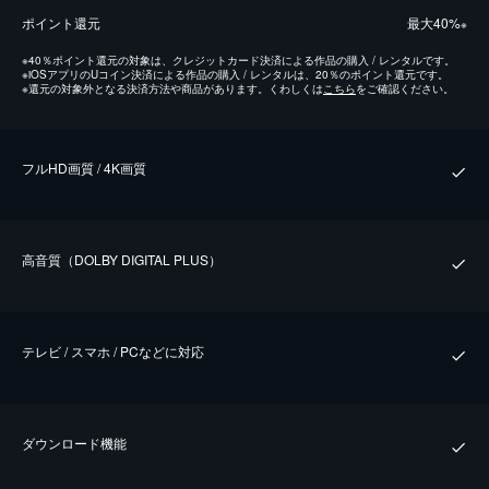
ポイント還元
最⼤40%
※
※
40％ポイント還元の対象は、クレジットカード決済による作品の購入 / レンタルです。
※
iOSアプリのUコイン決済による作品の購入 / レンタルは、20％のポイント還元です。
※
還元の対象外となる決済方法や商品があります。くわしくは
こちら
をご確認ください。
フルHD画質 / 4K画質
⾼⾳質（DOLBY DIGITAL PLUS）
テレビ / スマホ / PCなどに対応
ダウンロード機能