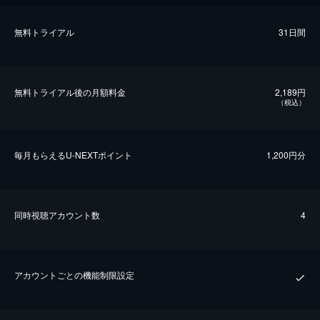
無料トライアル
31日間
無料トライアル後の⽉額料金
2,189円
（税込）
毎⽉もらえるU-NEXTポイント
1,200円分
同時視聴アカウント数
4
アカウントごとの機能制限設定