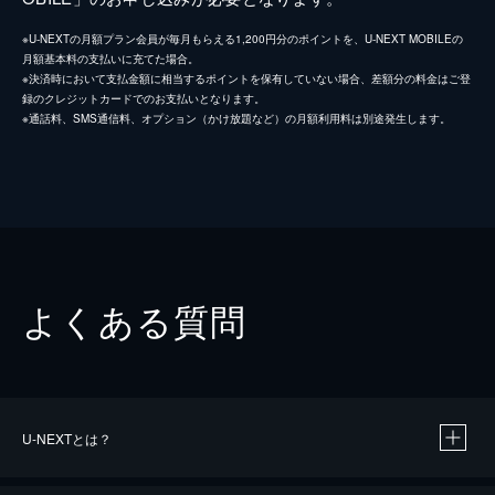
※U-NEXTの月額プラン会員が毎月もらえる1,200円分のポイントを、U-NEXT MOBILEの
月額基本料の支払いに充てた場合。
※決済時において支払金額に相当するポイントを保有していない場合、差額分の料金はご登
録のクレジットカードでのお支払いとなります。
※通話料、SMS通信料、オプション（かけ放題など）の月額利用料は別途発生します。
よくある質問
U-NEXTとは？