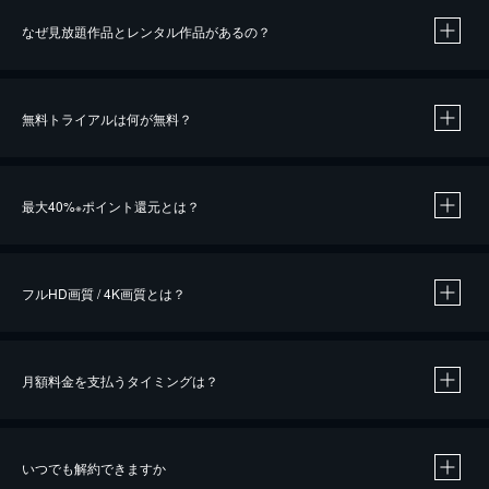
なぜ見放題作品とレンタル作品があるの？
無料トライアルは何が無料？
※
最大40%
ポイント還元とは？
※
※
作品によって必要なポイントが異なります。
フルHD画質 / 4K画質とは？
月額料金を支払うタイミングは？
※
40％ポイント還元の対象は、クレジットカード決済による作品の購入 / レンタルです。
※
iOSアプリのUコイン決済による作品の購入 / レンタルは、20％のポイント還元です。
※
還元の対象外となる決済方法や商品があります。くわしくは
こちら
をご確認ください。
いつでも解約できますか