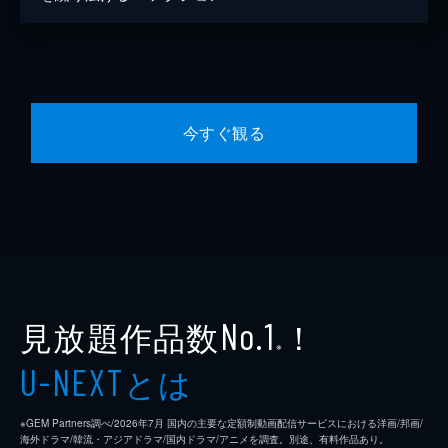
今すぐ観る
見放題作品数
！
No.1
※
とは
U-NEXT
※GEM Partners調べ/2026年7⽉ 国内の主要な定額制動画配信サービスにおける洋画/邦画/
海外ドラマ/韓流・アジアドラマ/国内ドラマ/アニメを調査。別途、有料作品あり。