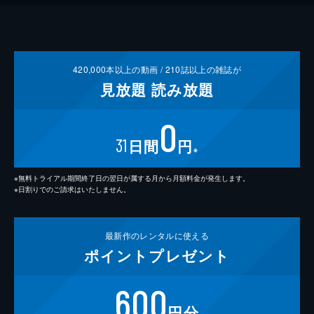
420,000
本以上の動画 /
210
誌以上の雑誌が
見放題
読み放題
0
31
日間
円
※
※無料トライアル期間終了日の翌日が属する月から月額料金が発生します。
※日割りでのご請求はいたしません。
最新作の
レンタルに使える
ポイント
プレゼント
600
円分