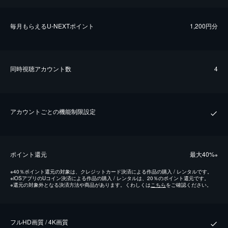
毎⽉もらえるU-NEXTポイント
1,200円分
同時視聴アカウント数
4
アカウントごとの機能制限設定
ポイント還元
最⼤40%
※
※
40％ポイント還元の対象は、クレジットカード決済による作品の購入 / レンタルです。
※
iOSアプリのUコイン決済による作品の購入 / レンタルは、20％のポイント還元です。
※
還元の対象外となる決済方法や商品があります。くわしくは
こちら
をご確認ください。
フルHD画質 / 4K画質