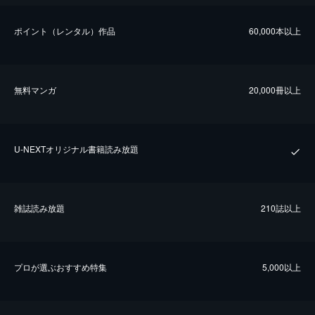
ポイント（レンタル）作品
60,000本以上
無料マンガ
20,000冊以上
U-NEXTオリジナル書籍読み放題
雑誌読み放題
210誌以上
プロが選ぶおすすめ特集
5,000以上