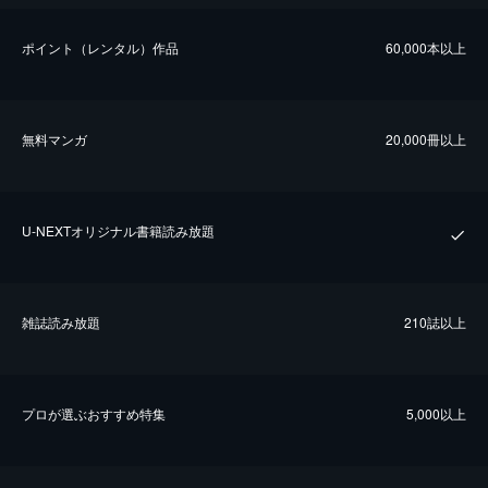
ポイント（レンタル）作品
60,000本以上
無料マンガ
20,000冊以上
U-NEXTオリジナル書籍読み放題
雑誌読み放題
210誌以上
プロが選ぶおすすめ特集
5,000以上