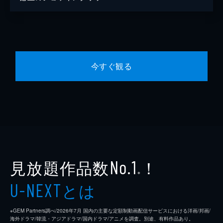
今すぐ観る
見放題作品数
！
No.1
※
とは
U-NEXT
※GEM Partners調べ/2026年7⽉ 国内の主要な定額制動画配信サービスにおける洋画/邦画/
海外ドラマ/韓流・アジアドラマ/国内ドラマ/アニメを調査。別途、有料作品あり。