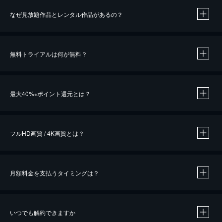
なぜ見放題作品とレンタル作品があるの？
無料トライアルは何が無料？
※
最大40%
ポイント還元とは？
※
※
作品によって必要なポイントが異なります。
フルHD画質 / 4K画質とは？
月額料金を支払うタイミングは？
※
40％ポイント還元の対象は、クレジットカード決済による作品の購入 / レンタルです。
※
iOSアプリのUコイン決済による作品の購入 / レンタルは、20％のポイント還元です。
※
還元の対象外となる決済方法や商品があります。くわしくは
こちら
をご確認ください。
いつでも解約できますか