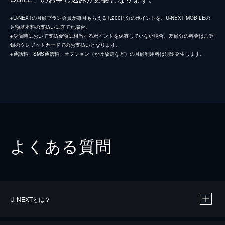
※U-NEXTの月額プラン会員が毎月もらえる1,200円分のポイントを、U-NEXT MOBILEの
月額基本料の支払いに充てた場合。
※決済時において支払金額に相当するポイントを保有していない場合、差額分の料金はご登
録のクレジットカードでのお支払いとなります。
※通話料、SMS通信料、オプション（かけ放題など）の月額利用料は別途発生します。
よくある質問
U-NEXTとは？