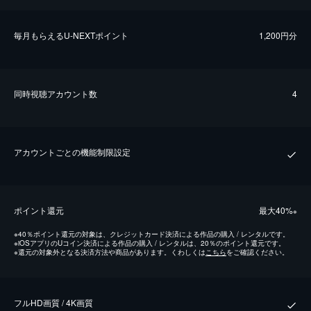
毎⽉もらえるU-NEXTポイント
1,200円分
同時視聴アカウント数
4
アカウントごとの機能制限設定
ポイント還元
最⼤40%
※
※
40％ポイント還元の対象は、クレジットカード決済による作品の購入 / レンタルです。
※
iOSアプリのUコイン決済による作品の購入 / レンタルは、20％のポイント還元です。
※
還元の対象外となる決済方法や商品があります。くわしくは
こちら
をご確認ください。
フルHD画質 / 4K画質