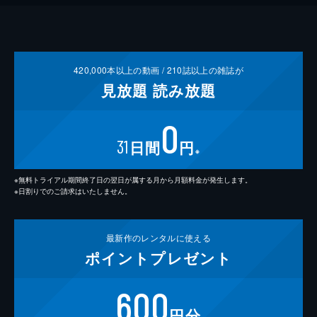
420,000
本以上の動画 /
210
誌以上の雑誌が
見放題
読み放題
0
31
日間
円
※
※無料トライアル期間終了日の翌日が属する月から月額料金が発生します。
※日割りでのご請求はいたしません。
最新作の
レンタルに使える
ポイント
プレゼント
600
円分