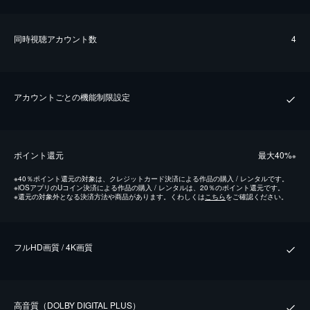
同時視聴アカウント数
4
アカウントごとの機能制限設定
ポイント還元
最⼤40%
※
※
40％ポイント還元の対象は、クレジットカード決済による作品の購入 / レンタルです。
※
iOSアプリのUコイン決済による作品の購入 / レンタルは、20％のポイント還元です。
※
還元の対象外となる決済方法や商品があります。くわしくは
こちら
をご確認ください。
フルHD画質 / 4K画質
⾼⾳質（DOLBY DIGITAL PLUS）