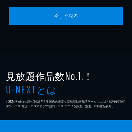
今すぐ観る
見放題作品数
！
No.1
※
とは
U-NEXT
※GEM Partners調べ/2026年7⽉ 国内の主要な定額制動画配信サービスにおける洋画/邦画/
海外ドラマ/韓流・アジアドラマ/国内ドラマ/アニメを調査。別途、有料作品あり。