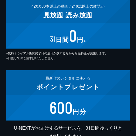
420,000
本以上の動画 /
210
誌以上の雑誌が
見放題
読み放題
0
31
日間
円
※
※無料トライアル期間終了日の翌日が属する月から月額料金が発生します。
※日割りでのご請求はいたしません。
最新作の
レンタルに使える
ポイント
プレゼント
600
円分
U-NEXTがお届けするサービスを、31日間ゆっくりと
お試しください。