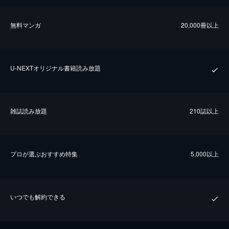
無料マンガ
20,000冊以上
U-NEXTオリジナル書籍読み放題
雑誌読み放題
210誌以上
プロが選ぶおすすめ特集
5,000以上
いつでも解約できる