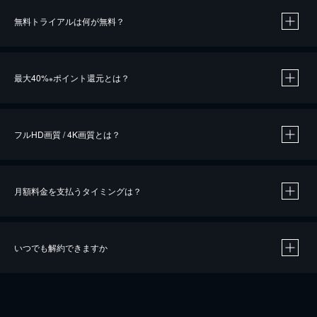
無料トライアルは何が無料？
※
最大40%
ポイント還元とは？
※
※
作品によって必要なポイントが異なります。
フルHD画質 / 4K画質とは？
月額料金を支払うタイミングは？
※
40％ポイント還元の対象は、クレジットカード決済による作品の購入 / レンタルです。
※
iOSアプリのUコイン決済による作品の購入 / レンタルは、20％のポイント還元です。
※
還元の対象外となる決済方法や商品があります。くわしくは
こちら
をご確認ください。
いつでも解約できますか