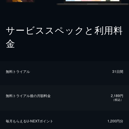
サービススペックと利用料
金
無料トライアル
31日間
無料トライアル後の⽉額料金
2,189円
（税込）
毎⽉もらえるU-NEXTポイント
1,200円分