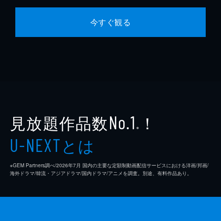
今すぐ観る
見放題作品数
！
No.1
※
とは
U-NEXT
※GEM Partners調べ/2026年7⽉ 国内の主要な定額制動画配信サービスにおける洋画/邦画/
海外ドラマ/韓流・アジアドラマ/国内ドラマ/アニメを調査。別途、有料作品あり。