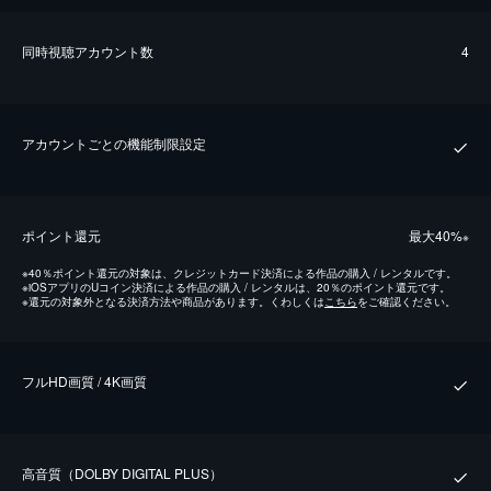
同時視聴アカウント数
4
アカウントごとの機能制限設定
ポイント還元
最⼤40%
※
※
40％ポイント還元の対象は、クレジットカード決済による作品の購入 / レンタルです。
※
iOSアプリのUコイン決済による作品の購入 / レンタルは、20％のポイント還元です。
※
還元の対象外となる決済方法や商品があります。くわしくは
こちら
をご確認ください。
フルHD画質 / 4K画質
⾼⾳質（DOLBY DIGITAL PLUS）