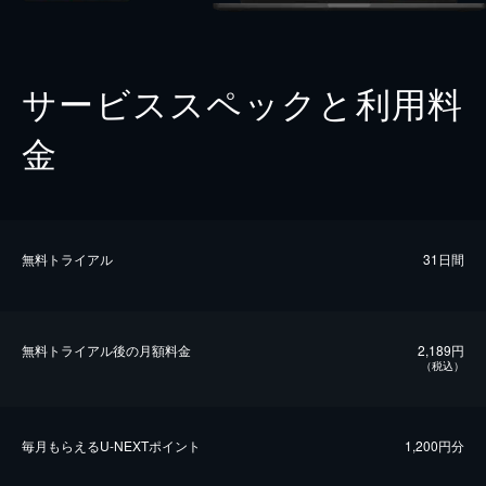
サービススペックと利用料
金
無料トライアル
31日間
無料トライアル後の⽉額料金
2,189円
（税込）
毎⽉もらえるU-NEXTポイント
1,200円分