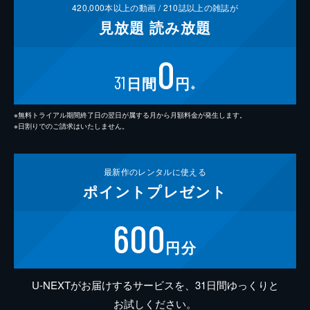
420,000
本以上の動画 /
210
誌以上の雑誌が
見放題
読み放題
0
31
日間
円
※
※無料トライアル期間終了日の翌日が属する月から月額料金が発生します。
※日割りでのご請求はいたしません。
最新作の
レンタルに使える
ポイント
プレゼント
600
円分
U-NEXTがお届けするサービスを、31日間ゆっくりと
お試しください。