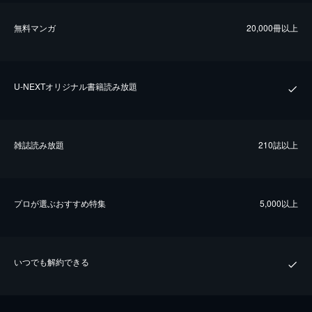
無料マンガ
20,000冊以上
U-NEXTオリジナル書籍読み放題
雑誌読み放題
210誌以上
プロが選ぶおすすめ特集
5,000以上
いつでも解約できる