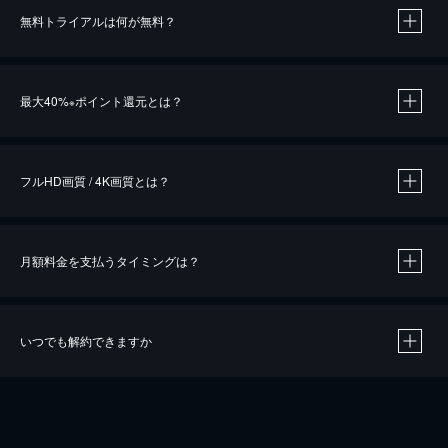
無料トライアルは何が無料？
※
最大40%
ポイント還元とは？
※
※
作品によって必要なポイントが異なります。
フルHD画質 / 4K画質とは？
月額料金を支払うタイミングは？
※
40％ポイント還元の対象は、クレジットカード決済による作品の購入 / レンタルです。
※
iOSアプリのUコイン決済による作品の購入 / レンタルは、20％のポイント還元です。
※
還元の対象外となる決済方法や商品があります。くわしくは
こちら
をご確認ください。
いつでも解約できますか