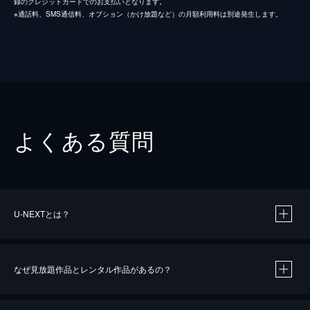
録のクレジットカードでのお支払いとなります。
※通話料、SMS通信料、オプション（かけ放題など）の月額利用料は別途発生します。
よくある質問
U-NEXTとは？
なぜ見放題作品とレンタル作品があるの？