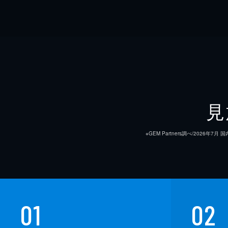
見
※GEM Partners調べ/20
01
02