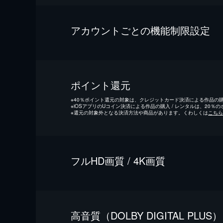
アカウントごとの機能制限設定
ポイント還元
※
40％ポイント還元の対象は、クレジットカード決済による作品の購入
※
iOSアプリのUコイン決済による作品の購入 / レンタルは、20％
※
還元の対象外となる決済方法や商品があります。くわしくは
こちら
フルHD画質 / 4K画質
⾼⾳質（DOLBY DIGITAL PLUS）