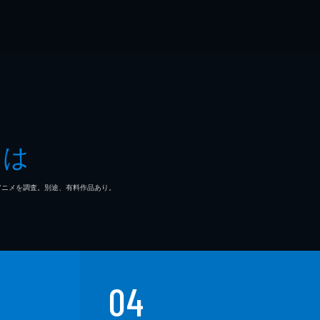
とは
マ/アニメを調査。別途、有料作品あり。
04