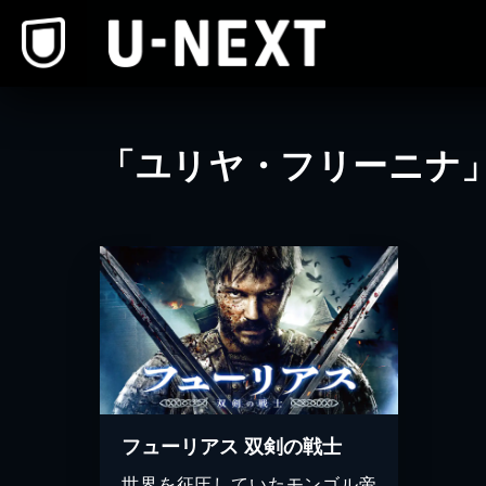
本文へスキップ
「ユリヤ・フリーニナ
フューリアス 双剣の戦士
世界を征圧していたモンゴル帝