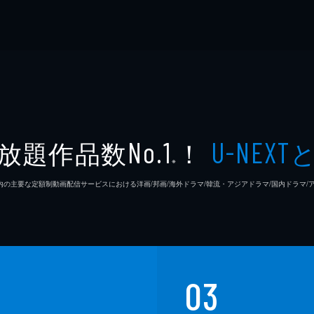
放題作品数
！
No.1
U-NEXT
※
26年7⽉ 国内の主要な定額制動画配信サービスにおける洋画/邦画/海外ドラマ/韓流・アジアドラマ/国内ドラ
03