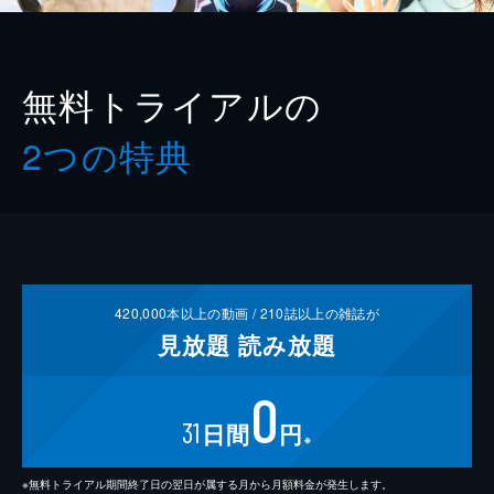
無料トライアルの
2つの特典
420,000
本以上の動画 /
210
誌以上の雑誌が
見放題
読み放題
0
31
日間
円
※
※無料トライアル期間終了日の翌日が属する月から月額料金が発生します。