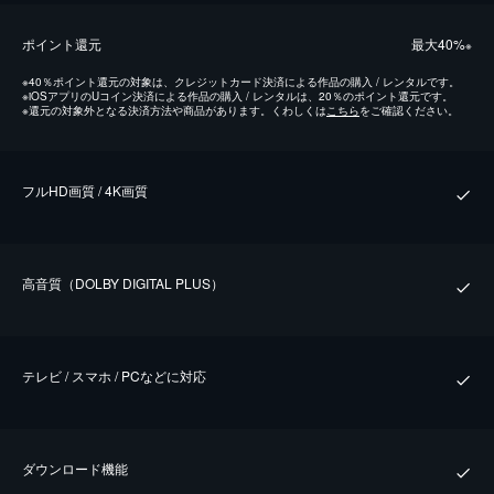
ポイント還元
最⼤40%
※
※
40％ポイント還元の対象は、クレジットカード決済による作品の購入 / レンタルです。
※
iOSアプリのUコイン決済による作品の購入 / レンタルは、20％のポイント還元です。
※
還元の対象外となる決済方法や商品があります。くわしくは
こちら
をご確認ください。
フルHD画質 / 4K画質
⾼⾳質（DOLBY DIGITAL PLUS）
テレビ / スマホ / PCなどに対応
ダウンロード機能