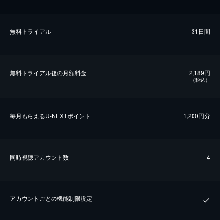
無料トライアル
31日間
無料トライアル後の⽉額料金
2,189円
（税込）
毎⽉もらえるU-NEXTポイント
1,200円分
同時視聴アカウント数
4
アカウントごとの機能制限設定