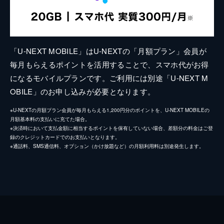
「U-NEXT MOBILE」はU-NEXTの「月額プラン」会員が
毎月もらえるポイントを活用することで、スマホ代がお得
になるモバイルプランです。ご利用には別途「U-NEXT M
OBILE」のお申し込みが必要となります。
※U-NEXTの月額プラン会員が毎月もらえる1,200円分のポイントを、U-NEXT MOBILEの
月額基本料の支払いに充てた場合。
※決済時において支払金額に相当するポイントを保有していない場合、差額分の料金はご登
録のクレジットカードでのお支払いとなります。
※通話料、SMS通信料、オプション（かけ放題など）の月額利用料は別途発生します。