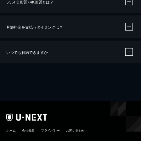
フルHD画質 / 4K画質とは？
月額料金を支払うタイミングは？
※
40％ポイント還元の対象は、クレジットカード決済による作品の購入 / レンタルです。
※
iOSアプリのUコイン決済による作品の購入 / レンタルは、20％のポイント還元です。
※
還元の対象外となる決済方法や商品があります。くわしくは
こちら
をご確認ください。
いつでも解約できますか
こちら
ホーム
会社概要
プライバシー
お問い合わせ