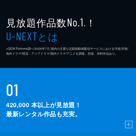
見放題作品数
！
No.1
※
とは
U-NEXT
※GEM Partners調べ/2026年7⽉ 国内の主要な定額制動画配信サービスにおける洋画/邦画/
海外ドラマ/韓流・アジアドラマ/国内ドラマ/アニメを調査。別途、有料作品あり。
01
420,000
本以上が見放題！
最新レンタル作品も充実。