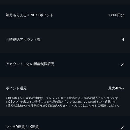
毎⽉もらえるU-NEXTポイント
1,200円分
同時視聴アカウント数
4
アカウントごとの機能制限設定
ポイント還元
最⼤40%
※
※
40％ポイント還元の対象は、クレジットカード決済による作品の購入 / レンタルです。
※
iOSアプリのUコイン決済による作品の購入 / レンタルは、20％のポイント還元です。
※
還元の対象外となる決済方法や商品があります。くわしくは
こちら
をご確認ください。
フルHD画質 / 4K画質