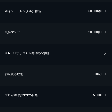
ポイント（レンタル）作品
60,000本以上
無料マンガ
20,000冊以上
U-NEXTオリジナル書籍読み放題
雑誌読み放題
210誌以上
プロが選ぶおすすめ特集
5,000以上