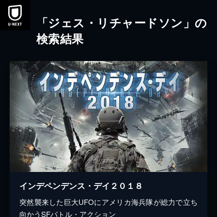
本文へスキップ
「ジェス・リチャードソン」の
検索結果
インデペンデンス・デイ２０１８
突然襲来した巨大UFOにアメリカ海兵隊が総力で立ち
向かうSFバトル・アクション