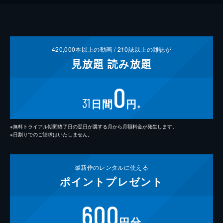
420,000
本以上の動画 /
210
誌以上の雑誌が
見放題
読み放題
0
31
日間
円
※
※無料トライアル期間終了日の翌日が属する月から月額料金が発生します。
※日割りでのご請求はいたしません。
最新作の
レンタルに使える
ポイント
プレゼント
600
円分