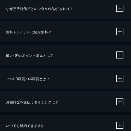
なぜ見放題作品とレンタル作品があるの？
無料トライアルは何が無料？
※
最大40%
ポイント還元とは？
※
※
作品によって必要なポイントが異なります。
フルHD画質 / 4K画質とは？
月額料金を支払うタイミングは？
※
40％ポイント還元の対象は、クレジットカード決済による作品の購入 / レンタルです。
※
iOSアプリのUコイン決済による作品の購入 / レンタルは、20％のポイント還元です。
※
還元の対象外となる決済方法や商品があります。くわしくは
こちら
をご確認ください。
いつでも解約できますか