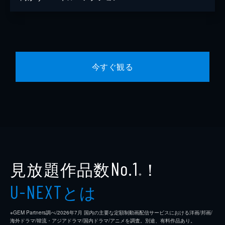
今すぐ観る
見放題作品数
！
No.1
※
とは
U-NEXT
※GEM Partners調べ/2026年7⽉ 国内の主要な定額制動画配信サービスにおける洋画/邦画/
海外ドラマ/韓流・アジアドラマ/国内ドラマ/アニメを調査。別途、有料作品あり。