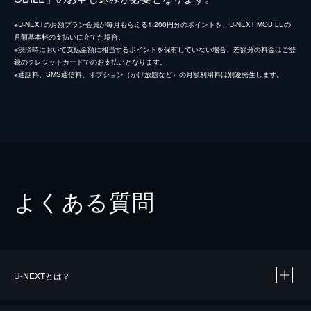
※U-NEXTの月額プラン会員が毎月もらえる1,200円分のポイントを、U-NEXT MOBILEの
月額基本料の支払いに充てた場合。
※決済時において支払金額に相当するポイントを保有していない場合、差額分の料金はご登
録のクレジットカードでのお支払いとなります。
※通話料、SMS通信料、オプション（かけ放題など）の月額利用料は別途発生します。
よくある質問
U-NEXTとは？