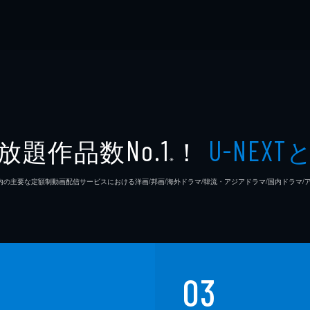
放題作品数
！
No.1
U-NEXT
※
26年7⽉ 国内の主要な定額制動画配信サービスにおける洋画/邦画/海外ドラマ/韓流・アジアドラマ/国内ドラ
03