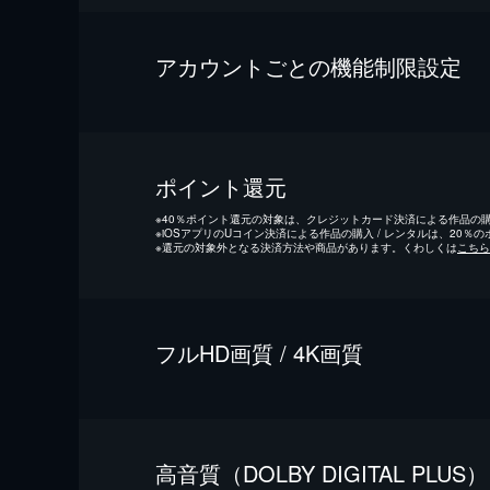
アカウントごとの機能制限設定
ポイント還元
※
40％ポイント還元の対象は、クレジットカード決済による作品の購入
※
iOSアプリのUコイン決済による作品の購入 / レンタルは、20％
※
還元の対象外となる決済方法や商品があります。くわしくは
こちら
フルHD画質 / 4K画質
⾼⾳質（DOLBY DIGITAL PLUS）