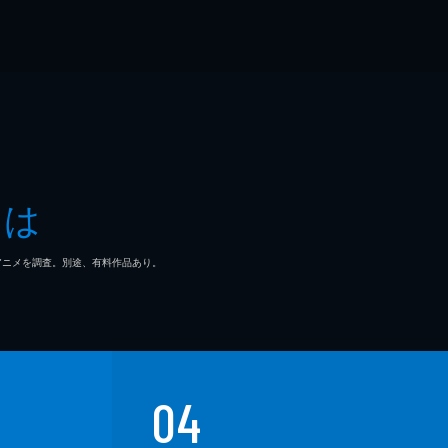
とは
マ/アニメを調査。別途、有料作品あり。
04