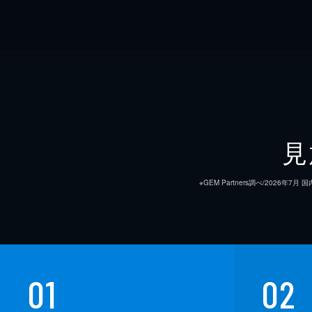
見
※GEM Partners調べ/20
01
02