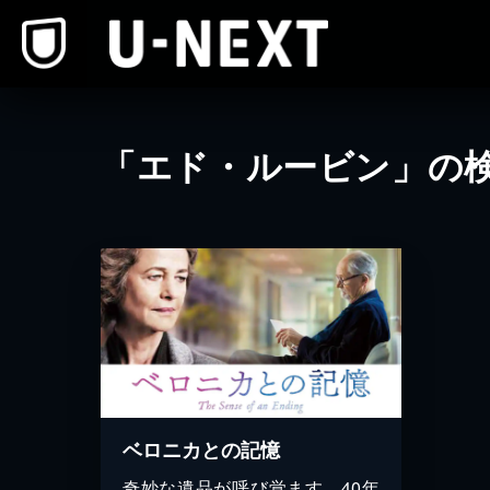
本文へスキップ
「エド・ルービン」の
ベロニカとの記憶
奇妙な遺品が呼び覚ます、40年