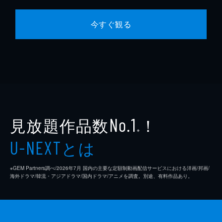
今すぐ観る
見放題作品数
！
No.1
※
とは
U-NEXT
※GEM Partners調べ/2026年7⽉ 国内の主要な定額制動画配信サービスにおける洋画/邦画/
海外ドラマ/韓流・アジアドラマ/国内ドラマ/アニメを調査。別途、有料作品あり。