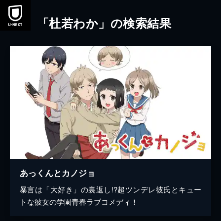
本文へスキップ
「杜若わか」の検索結果
あっくんとカノジョ
暴言は「大好き」の裏返し!?超ツンデレ彼氏とキュー
トな彼女の学園青春ラブコメディ！