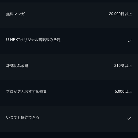
無料マンガ
20,000冊以上
U-NEXTオリジナル書籍読み放題
雑誌読み放題
210誌以上
プロが選ぶおすすめ特集
5,000以上
いつでも解約できる