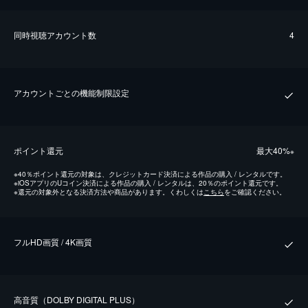
同時視聴アカウント数
4
アカウントごとの機能制限設定
ポイント還元
最⼤40%
※
※
40％ポイント還元の対象は、クレジットカード決済による作品の購入 / レンタルです。
※
iOSアプリのUコイン決済による作品の購入 / レンタルは、20％のポイント還元です。
※
還元の対象外となる決済方法や商品があります。くわしくは
こちら
をご確認ください。
フルHD画質 / 4K画質
⾼⾳質（DOLBY DIGITAL PLUS）