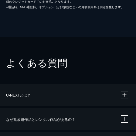
録のクレジットカードでのお支払いとなります。
※通話料、SMS通信料、オプション（かけ放題など）の月額利用料は別途発生します。
よくある質問
U-NEXTとは？
なぜ見放題作品とレンタル作品があるの？