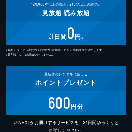
420,000
本以上の動画 /
210
誌以上の雑誌が
見放題
読み放題
0
31
日間
円
※
※無料トライアル期間終了日の翌日が属する月から月額料金が発生します。
※日割りでのご請求はいたしません。
最新作の
レンタルに使える
ポイント
プレゼント
600
円分
U-NEXTがお届けするサービスを、31日間ゆっくりと
お試しください。