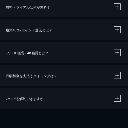
無料トライアルは何が無料？
※
最大40%
ポイント還元とは？
※
※
作品によって必要なポイントが異なります。
フルHD画質 / 4K画質とは？
月額料金を支払うタイミングは？
※
40％ポイント還元の対象は、クレジットカード決済による作品の購入 / レンタルです。
※
iOSアプリのUコイン決済による作品の購入 / レンタルは、20％のポイント還元です。
※
還元の対象外となる決済方法や商品があります。くわしくは
こちら
をご確認ください。
いつでも解約できますか