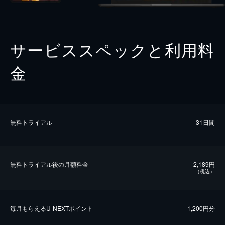
サービススペックと利用料
金
無料トライアル
31日間
無料トライアル後の⽉額料金
2,189円
（税込）
毎⽉もらえるU-NEXTポイント
1,200円分