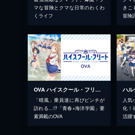
マな冒険とクマな日常のわくわ
きこ
くライフ
冒険
OVA ハイスクール・フリート
「晴風」乗員達に再びピンチが
人気小
訪れる…!?「青春×海洋学園」要
化！
素満載のOVA
活躍す