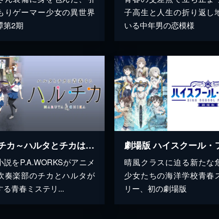
もりゲーマー少女の異世界
子高生と人生の折り返し
譚第2期
いる中年男の恋模様
ハルチカ～ハルタとチカは青春する～
説をP.A.WORKSがアニメ
晴風クラスに迫る新たな
吹奏楽部のチカとハルタが
少女たちの海洋学校青春
る青春ミステリ...
リー、初の劇場版