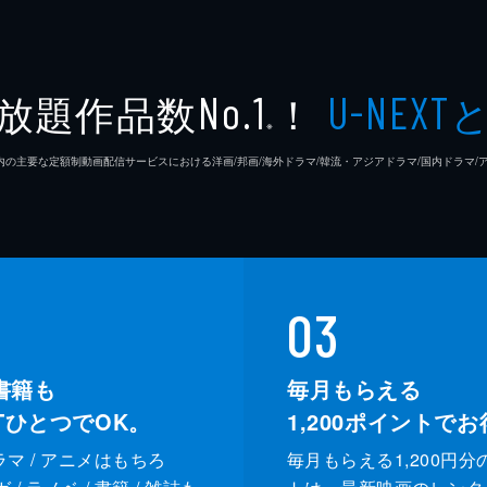
放題作品数
！
No.1
U-NEXT
※
26年7⽉ 国内の主要な定額制動画配信サービスにおける洋画/邦画/海外ドラマ/韓流・アジアドラマ/国内ドラ
03
書籍も
毎月もらえる
XTひとつでOK。
1,200
ポイントでお
ドラマ / アニメはもちろ
毎月もらえる1,200円分