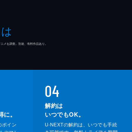
とは
マ/アニメを調査。別途、有料作品あり。
04
解約は
得に。
いつでもOK。
のポイン
U-NEXTの解約は、いつでも手続