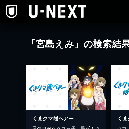
本文へスキップ
「宮島えみ」の検索結
くまクマ熊ベアー
くま
最強無敵なクマっ子、爆誕！ク
クマ