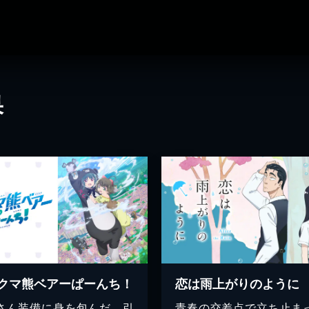
果
クマ熊ベアーぱーんち！
恋は雨上がりのように
さん装備に身を包んだ、引
青春の交差点で立ち止ま