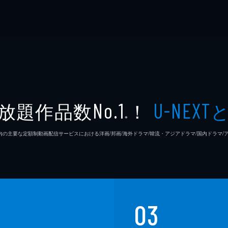
放題作品数
！
No.1
U-NEXT
※
26年7⽉ 国内の主要な定額制動画配信サービスにおける洋画/邦画/海外ドラマ/韓流・アジアドラマ/国内ドラ
03