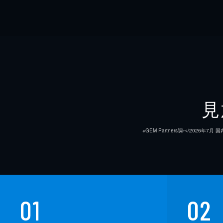
見
※GEM Partners調べ/20
01
02