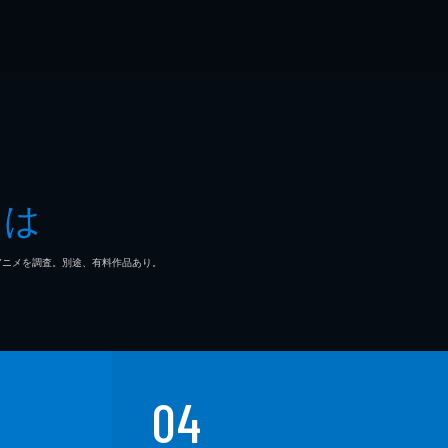
とは
マ/アニメを調査。別途、有料作品あり。
04