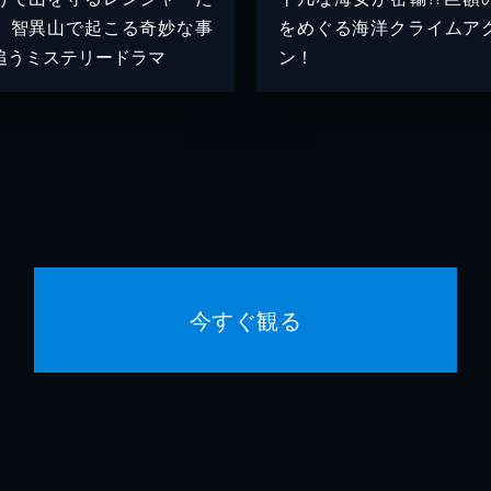
、智異山で起こる奇妙な事
をめぐる海洋クライムア
追うミステリードラマ
ン！
今すぐ観る