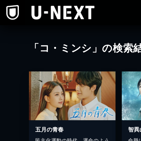
本文へスキップ
「コ・ミンシ」の検索
五月の青春
民主化運動の時代、運命のよう
命懸