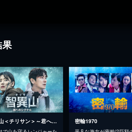
結果
智異山＜チリサン＞～君へのシグナル～
密輸1970
けで山を守るレンジャーた
平凡な海女が密輸!?巨額