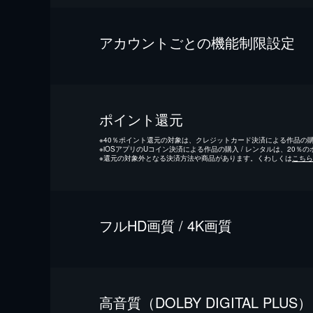
アカウントごとの機能制限設定
ポイント還元
※
40％ポイント還元の対象は、クレジットカード決済による作品の購入
※
iOSアプリのUコイン決済による作品の購入 / レンタルは、20％
※
還元の対象外となる決済方法や商品があります。くわしくは
こちら
フルHD画質 / 4K画質
⾼⾳質（DOLBY DIGITAL PLUS）