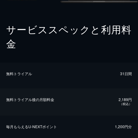
サービススペックと利用料
金
無料トライアル
31日間
無料トライアル後の⽉額料金
2,189円
（税込）
毎⽉もらえるU-NEXTポイント
1,200円分