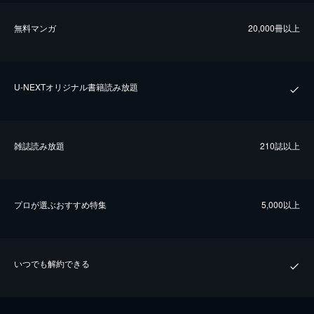
無料マンガ
20,000冊以上
U-NEXTオリジナル書籍読み放題
雑誌読み放題
210誌以上
プロが選ぶおすすめ特集
5,000以上
いつでも解約できる