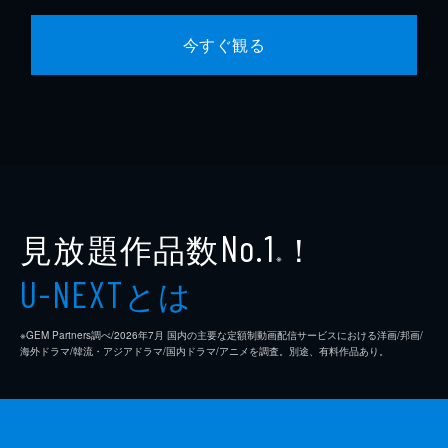
今すぐ観る
見放題作品数
！
No.1
※
とは
U-NEXT
※GEM Partners調べ/2026年7⽉ 国内の主要な定額制動画配信サービスにおける洋画/邦画/
海外ドラマ/韓流・アジアドラマ/国内ドラマ/アニメを調査。別途、有料作品あり。