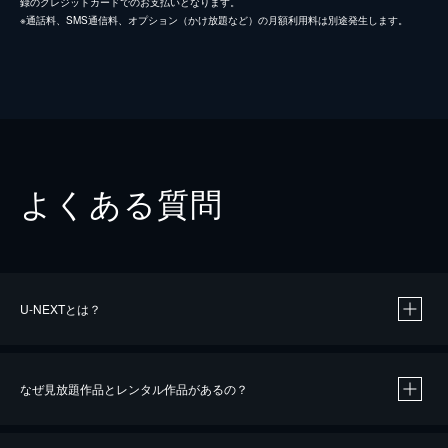
録のクレジットカードでのお支払いとなります。
※通話料、SMS通信料、オプション（かけ放題など）の月額利用料は別途発生します。
よくある質問
U-NEXTとは？
なぜ見放題作品とレンタル作品があるの？