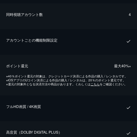
同時視聴アカウント数
4
アカウントごとの機能制限設定
ポイント還元
最⼤40%
※
※
40％ポイント還元の対象は、クレジットカード決済による作品の購入 / レンタルです。
※
iOSアプリのUコイン決済による作品の購入 / レンタルは、20％のポイント還元です。
※
還元の対象外となる決済方法や商品があります。くわしくは
こちら
をご確認ください。
フルHD画質 / 4K画質
⾼⾳質（DOLBY DIGITAL PLUS）