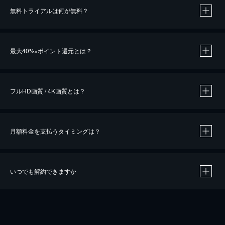
無料トライアルは何が無料？
※
最大40%
ポイント還元とは？
※
※
作品によって必要なポイントが異なります。
フルHD画質 / 4K画質とは？
月額料金を支払うタイミングは？
※
40％ポイント還元の対象は、クレジットカード決済による作品の購入 / レンタルです。
※
iOSアプリのUコイン決済による作品の購入 / レンタルは、20％のポイント還元です。
※
還元の対象外となる決済方法や商品があります。くわしくは
こちら
をご確認ください。
いつでも解約できますか