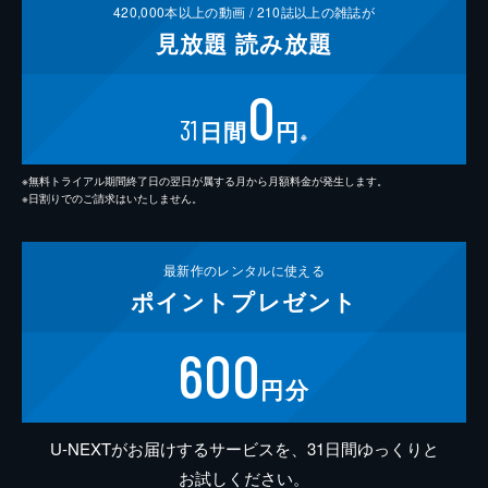
420,000
本以上の動画 /
210
誌以上の雑誌が
見放題
読み放題
0
31
日間
円
※
※無料トライアル期間終了日の翌日が属する月から月額料金が発生します。
※日割りでのご請求はいたしません。
最新作の
レンタルに使える
ポイント
プレゼント
600
円分
U-NEXTがお届けするサービスを、31日間ゆっくりと
お試しください。