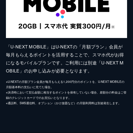
「U-NEXT MOBILE」はU-NEXTの「月額プラン」会員が
毎月もらえるポイントを活用することで、スマホ代がお得
になるモバイルプランです。ご利用には別途「U-NEXT M
OBILE」のお申し込みが必要となります。
※U-NEXTの月額プラン会員が毎月もらえる1,200円分のポイントを、U-NEXT MOBILEの
月額基本料の支払いに充てた場合。
※決済時において支払金額に相当するポイントを保有していない場合、差額分の料金はご登
録のクレジットカードでのお支払いとなります。
※通話料、SMS通信料、オプション（かけ放題など）の月額利用料は別途発生します。