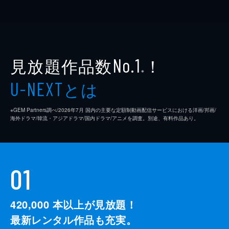
見放題作品数
！
No.1
※
とは
U-NEXT
※GEM Partners調べ/2026年7⽉ 国内の主要な定額制動画配信サービスにおける洋画/邦画/
海外ドラマ/韓流・アジアドラマ/国内ドラマ/アニメを調査。別途、有料作品あり。
01
420,000
本以上が見放題！
最新レンタル作品も充実。