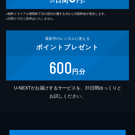
※
※無料トライアル期間終了日の翌日が属する月から月額料金が発生します。
※日割りでのご請求はいたしません。
最新作の
レンタルに使える
ポイント
プレゼント
600
円分
U-NEXTがお届けするサービスを、31日間ゆっくりと
お試しください。