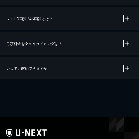
※
作品によって必要なポイントが異なります。
フルHD画質 / 4K画質とは？
月額料金を支払うタイミングは？
※
40％ポイント還元の対象は、クレジットカード決済による作品の購入 / レンタルです。
※
iOSアプリのUコイン決済による作品の購入 / レンタルは、20％のポイント還元です。
※
還元の対象外となる決済方法や商品があります。くわしくは
こちら
をご確認ください。
いつでも解約できますか
こちら