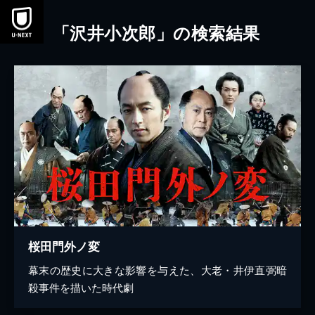
本文へスキップ
「沢井小次郎」の検索結果
桜田門外ノ変
幕末の歴史に大きな影響を与えた、大老・井伊直弼暗
殺事件を描いた時代劇