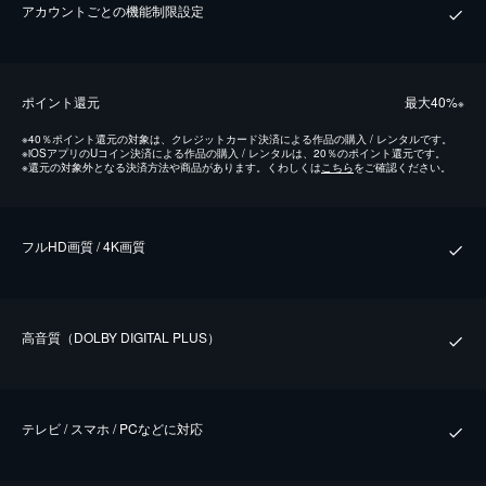
アカウントごとの機能制限設定
ポイント還元
最⼤40%
※
※
40％ポイント還元の対象は、クレジットカード決済による作品の購入 / レンタルです。
※
iOSアプリのUコイン決済による作品の購入 / レンタルは、20％のポイント還元です。
※
還元の対象外となる決済方法や商品があります。くわしくは
こちら
をご確認ください。
フルHD画質 / 4K画質
⾼⾳質（DOLBY DIGITAL PLUS）
テレビ / スマホ / PCなどに対応