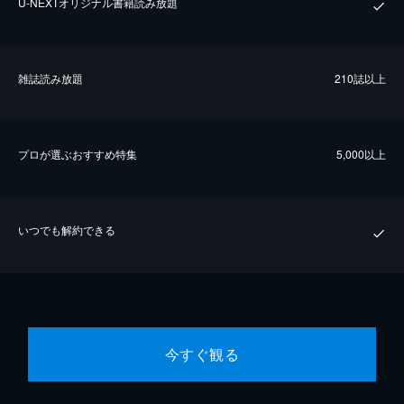
U-NEXTオリジナル書籍読み放題
雑誌読み放題
210誌以上
プロが選ぶおすすめ特集
5,000以上
いつでも解約できる
今すぐ観る