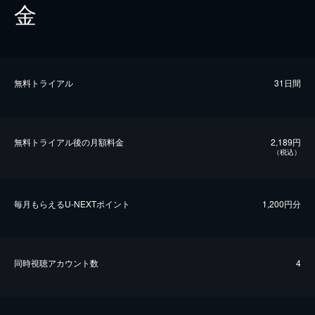
金
無料トライアル
31日間
無料トライアル後の⽉額料金
2,189円
（税込）
毎⽉もらえるU-NEXTポイント
1,200円分
同時視聴アカウント数
4