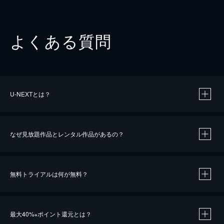
よくある質問
U-NEXTとは？
なぜ見放題作品とレンタル作品があるの？
無料トライアルは何が無料？
※
最大40%
ポイント還元とは？
※