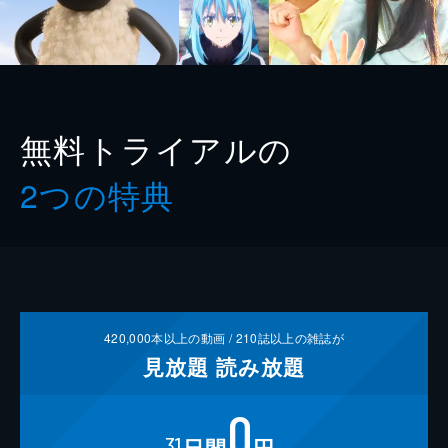
無料トライアルの
2つの特典
420,000
本以上の動画 /
210
誌以上の雑誌が
見放題
読み放題
0
31
日間
円