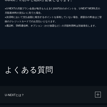
※U-NEXTの月額プラン会員が毎月もらえる1,200円分のポイントを、U-NEXT MOBILEの
月額基本料の支払いに充てた場合。
※決済時において支払金額に相当するポイントを保有していない場合、差額分の料金はご登
録のクレジットカードでのお支払いとなります。
※通話料、SMS通信料、オプション（かけ放題など）の月額利用料は別途発生します。
よくある質問
U-NEXTとは？