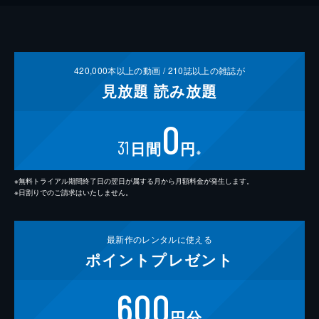
420,000
本以上の動画 /
210
誌以上の雑誌が
見放題
読み放題
0
31
日間
円
※
※無料トライアル期間終了日の翌日が属する月から月額料金が発生します。
※日割りでのご請求はいたしません。
最新作の
レンタルに使える
ポイント
プレゼント
600
円分