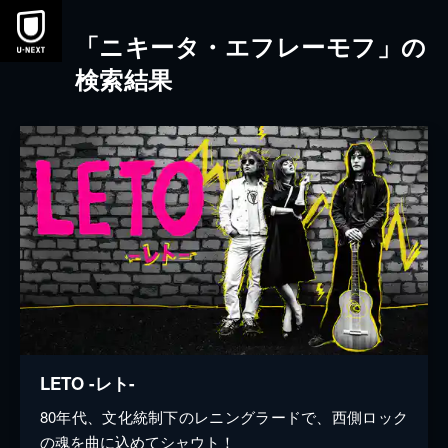
本文へスキップ
「ニキータ・エフレーモフ」の
検索結果
LETO -レト-
80年代、文化統制下のレニングラードで、西側ロック
の魂を曲に込めてシャウト！