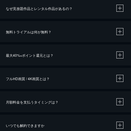
なぜ見放題作品とレンタル作品があるの？
無料トライアルは何が無料？
※
最大40%
ポイント還元とは？
※
※
作品によって必要なポイントが異なります。
フルHD画質 / 4K画質とは？
月額料金を支払うタイミングは？
※
40％ポイント還元の対象は、クレジットカード決済による作品の購入 / レンタルです。
※
iOSアプリのUコイン決済による作品の購入 / レンタルは、20％のポイント還元です。
※
還元の対象外となる決済方法や商品があります。くわしくは
こちら
をご確認ください。
いつでも解約できますか