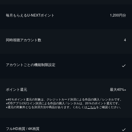
毎⽉もらえるU-NEXTポイント
1,200円分
同時視聴アカウント数
4
アカウントごとの機能制限設定
ポイント還元
最⼤40%
※
※
40％ポイント還元の対象は、クレジットカード決済による作品の購入 / レンタルです。
※
iOSアプリのUコイン決済による作品の購入 / レンタルは、20％のポイント還元です。
※
還元の対象外となる決済方法や商品があります。くわしくは
こちら
をご確認ください。
フルHD画質 / 4K画質