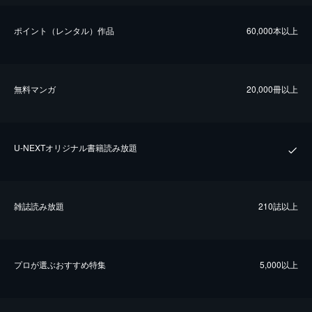
ポイント（レンタル）作品
60,000本以上
無料マンガ
20,000冊以上
U-NEXTオリジナル書籍読み放題
雑誌読み放題
210誌以上
プロが選ぶおすすめ特集
5,000以上