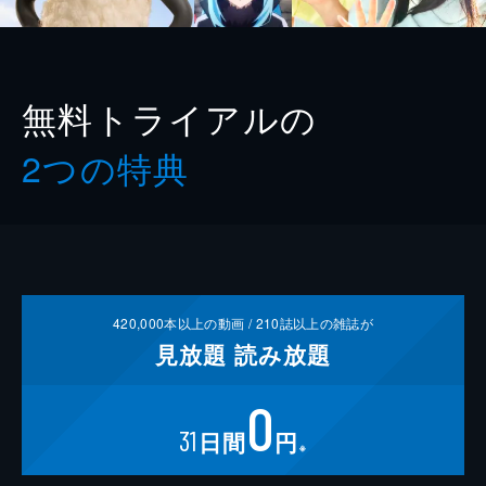
無料トライアルの
2つの特典
420,000
本以上の動画 /
210
誌以上の雑誌が
見放題
読み放題
0
31
日間
円
※