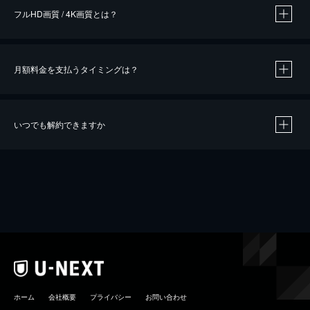
フルHD画質 / 4K画質とは？
月額料金を支払うタイミングは？
※
40％ポイント還元の対象は、クレジットカード決済による作品の購入 / レンタルです。
※
iOSアプリのUコイン決済による作品の購入 / レンタルは、20％のポイント還元です。
※
還元の対象外となる決済方法や商品があります。くわしくは
こちら
をご確認ください。
いつでも解約できますか
こちら
ホーム
会社概要
プライバシー
お問い合わせ