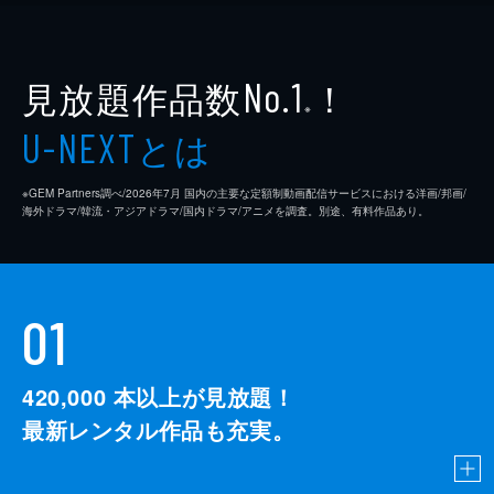
見放題作品数
！
No.1
※
とは
U-NEXT
※GEM Partners調べ/2026年7⽉ 国内の主要な定額制動画配信サービスにおける洋画/邦画/
海外ドラマ/韓流・アジアドラマ/国内ドラマ/アニメを調査。別途、有料作品あり。
01
420,000
本以上が見放題！
最新レンタル作品も充実。