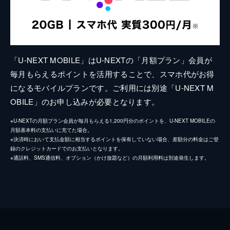
「U-NEXT MOBILE」はU-NEXTの「月額プラン」会員が
毎月もらえるポイントを活用することで、スマホ代がお得
になるモバイルプランです。ご利用には別途「U-NEXT M
OBILE」のお申し込みが必要となります。
※U-NEXTの月額プラン会員が毎月もらえる1,200円分のポイントを、U-NEXT MOBILEの
月額基本料の支払いに充てた場合。
※決済時において支払金額に相当するポイントを保有していない場合、差額分の料金はご登
録のクレジットカードでのお支払いとなります。
※通話料、SMS通信料、オプション（かけ放題など）の月額利用料は別途発生します。