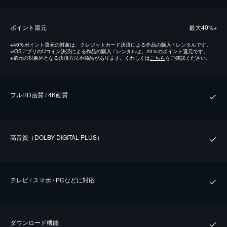
ポイント還元
最⼤40%
※
※
40％ポイント還元の対象は、クレジットカード決済による作品の購入 / レンタルです。
※
iOSアプリのUコイン決済による作品の購入 / レンタルは、20％のポイント還元です。
※
還元の対象外となる決済方法や商品があります。くわしくは
こちら
をご確認ください。
フルHD画質 / 4K画質
⾼⾳質（DOLBY DIGITAL PLUS）
テレビ / スマホ / PCなどに対応
ダウンロード機能