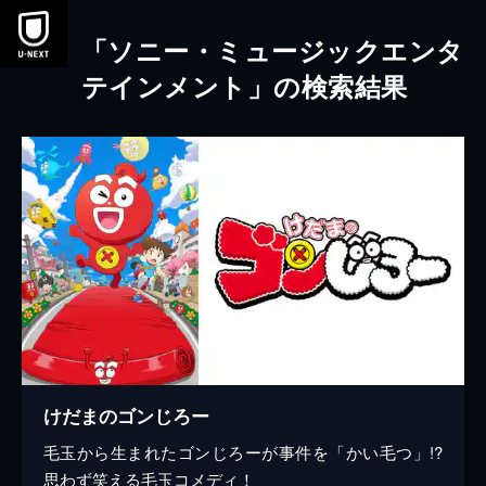
本文へスキップ
「ソニー・ミュージックエンタ
テインメント」の検索結果
けだまのゴンじろー
毛玉から生まれたゴンじろーが事件を「かい毛つ」!?
思わず笑える毛玉コメディ！