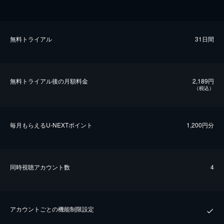
無料トライアル
31日間
無料トライアル後の⽉額料金
2,189円
（税込）
毎⽉もらえるU-NEXTポイント
1,200円分
同時視聴アカウント数
4
アカウントごとの機能制限設定