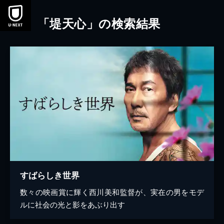
本文へスキップ
「堤天心」の検索結果
すばらしき世界
数々の映画賞に輝く西川美和監督が、実在の男をモデ
ルに社会の光と影をあぶり出す