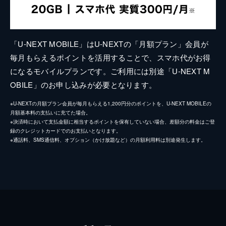
「U-NEXT MOBILE」はU-NEXTの「月額プラン」会員が
毎月もらえるポイントを活用することで、スマホ代がお得
になるモバイルプランです。ご利用には別途「U-NEXT M
OBILE」のお申し込みが必要となります。
※U-NEXTの月額プラン会員が毎月もらえる1,200円分のポイントを、U-NEXT MOBILEの
月額基本料の支払いに充てた場合。
※決済時において支払金額に相当するポイントを保有していない場合、差額分の料金はご登
録のクレジットカードでのお支払いとなります。
※通話料、SMS通信料、オプション（かけ放題など）の月額利用料は別途発生します。