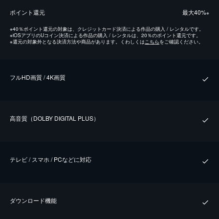
ポイント還元
最⼤40%
※
※
40％ポイント還元の対象は、クレジットカード決済による作品の購入 / レンタルです。
※
iOSアプリのUコイン決済による作品の購入 / レンタルは、20％のポイント還元です。
※
還元の対象外となる決済方法や商品があります。くわしくは
こちら
をご確認ください。
フルHD画質 / 4K画質
⾼⾳質（DOLBY DIGITAL PLUS）
テレビ / スマホ / PCなどに対応
ダウンロード機能