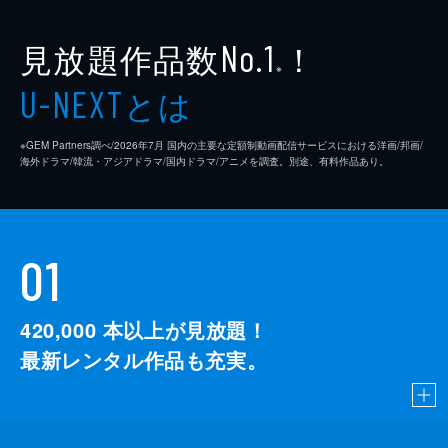
見放題作品数
！
No.1
※
とは
U-NEXT
※GEM Partners調べ/2026年7⽉ 国内の主要な定額制動画配信サービスにおける洋画/邦画/
海外ドラマ/韓流・アジアドラマ/国内ドラマ/アニメを調査。別途、有料作品あり。
01
420,000
本以上が見放題！
最新レンタル作品も充実。