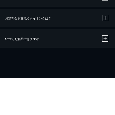
月額料金を支払うタイミングは？
※
40％ポイント還元の対象は、クレジットカード決済による作品の購入 / レンタルです。
※
iOSアプリのUコイン決済による作品の購入 / レンタルは、20％のポイント還元です。
※
還元の対象外となる決済方法や商品があります。くわしくは
こちら
をご確認ください。
いつでも解約できますか
こちら
ホーム
会社概要
プライバシー
お問い合わせ