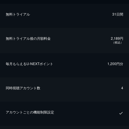
無料トライアル
31日間
無料トライアル後の⽉額料金
2,189円
（税込）
毎⽉もらえるU-NEXTポイント
1,200円分
同時視聴アカウント数
4
アカウントごとの機能制限設定