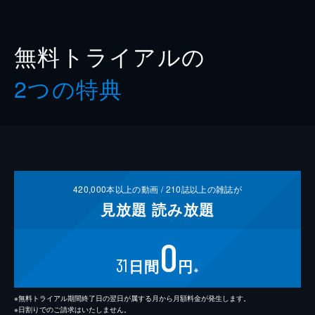
無料トライアルの
2つの特典
420,000
本以上の動画 /
210
誌以上の雑誌が
見放題
読み放題
0
31
日間
円
※
※無料トライアル期間終了日の翌日が属する月から月額料金が発生します。
※日割りでのご請求はいたしません。