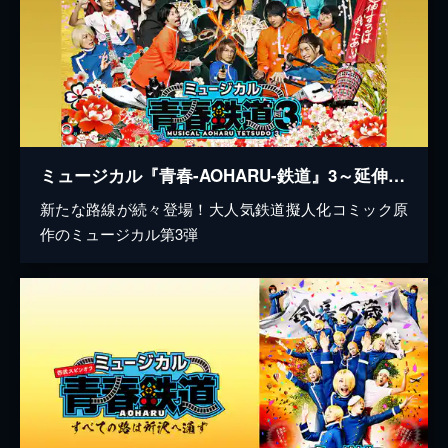
ミュージカル『青春-AOHARU-鉄道』3～延伸するは我にあり～
新たな路線が続々登場！大人気鉄道擬人化コミック原
作のミュージカル第3弾