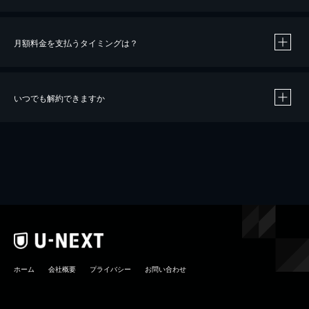
月額料金を支払うタイミングは？
※
40％ポイント還元の対象は、クレジットカード決済による作品の購入 / レンタルです。
※
iOSアプリのUコイン決済による作品の購入 / レンタルは、20％のポイント還元です。
※
還元の対象外となる決済方法や商品があります。くわしくは
こちら
をご確認ください。
いつでも解約できますか
こちら
ホーム
会社概要
プライバシー
お問い合わせ