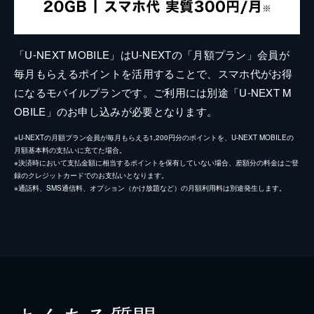
「U-NEXT MOBILE」はU-NEXTの「月額プラン」会員が
毎月もらえるポイントを活用することで、スマホ代がお得
になるモバイルプランです。ご利用には別途「U-NEXT M
OBILE」のお申し込みが必要となります。
※U-NEXTの月額プラン会員が毎月もらえる1,200円分のポイントを、U-NEXT MOBILEの
月額基本料の支払いに充てた場合。
※決済時において支払金額に相当するポイントを保有していない場合、差額分の料金はご登
録のクレジットカードでのお支払いとなります。
※通話料、SMS通信料、オプション（かけ放題など）の月額利用料は別途発生します。