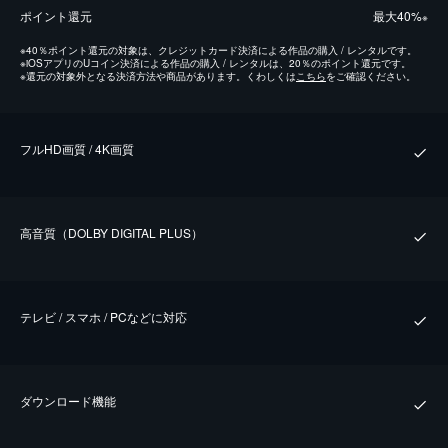
ポイント還元
最⼤40%
※
※
40％ポイント還元の対象は、クレジットカード決済による作品の購入 / レンタルです。
※
iOSアプリのUコイン決済による作品の購入 / レンタルは、20％のポイント還元です。
※
還元の対象外となる決済方法や商品があります。くわしくは
こちら
をご確認ください。
フルHD画質 / 4K画質
⾼⾳質（DOLBY DIGITAL PLUS）
テレビ / スマホ / PCなどに対応
ダウンロード機能