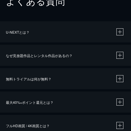
よくある質問
U-NEXTとは？
なぜ見放題作品とレンタル作品があるの？
無料トライアルは何が無料？
※
最大40%
ポイント還元とは？
※
※
作品によって必要なポイントが異なります。
フルHD画質 / 4K画質とは？