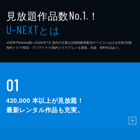
見放題作品数
！
No.1
※
とは
U-NEXT
※GEM Partners調べ/2026年7⽉ 国内の主要な定額制動画配信サービスにおける洋画/邦画/
海外ドラマ/韓流・アジアドラマ/国内ドラマ/アニメを調査。別途、有料作品あり。
01
420,000
本以上が見放題！
最新レンタル作品も充実。