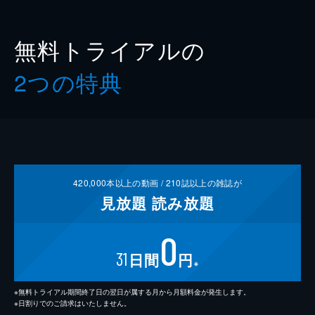
無料トライアルの
2つの特典
420,000
本以上の動画 /
210
誌以上の雑誌が
見放題
読み放題
0
31
日間
円
※
※無料トライアル期間終了日の翌日が属する月から月額料金が発生します。
※日割りでのご請求はいたしません。