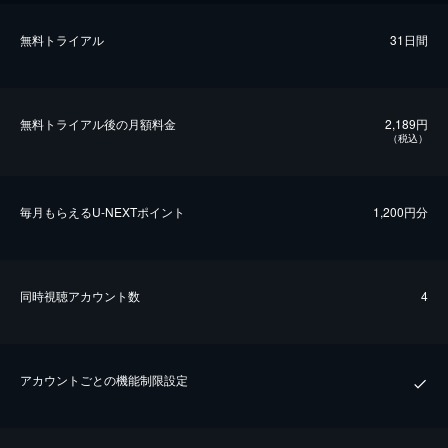
無料トライアル
31日間
無料トライアル後の⽉額料金
2,189円
（税込）
毎⽉もらえるU-NEXTポイント
1,200円分
同時視聴アカウント数
4
アカウントごとの機能制限設定