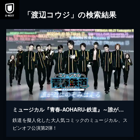
本文へスキップ
「渡辺コウジ」の検索結果
ミュージカル『青春-AOHARU-鉄道』～誰が為にのぞみは走る～
鉄道を擬人化した大人気コミックのミュージカル、ス
ピンオフ公演第2弾！