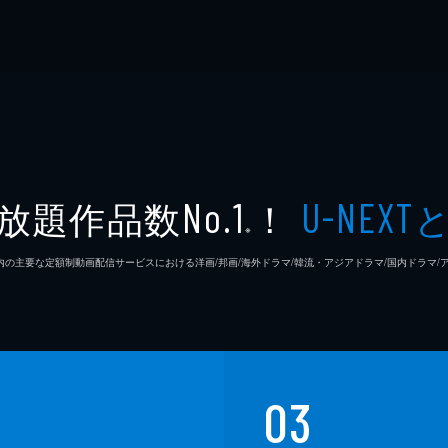
放題作品数
！
No.1
U-NEXT
※
26年7⽉ 国内の主要な定額制動画配信サービスにおける洋画/邦画/海外ドラマ/韓流・アジアドラマ/国内ドラ
03