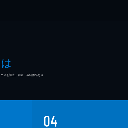
とは
マ/アニメを調査。別途、有料作品あり。
04