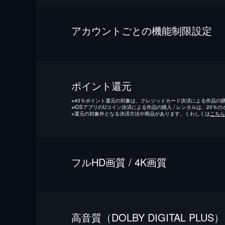
アカウントごとの機能制限設定
ポイント還元
※
40％ポイント還元の対象は、クレジットカード決済による作品の購入
※
iOSアプリのUコイン決済による作品の購入 / レンタルは、20％
※
還元の対象外となる決済方法や商品があります。くわしくは
こちら
フルHD画質 / 4K画質
⾼⾳質（DOLBY DIGITAL PLUS）