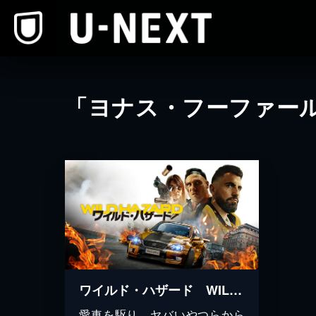
本文へスキップ
「ヨナス・フーファー
ワイルド・ハザード WILD HAZARD
愛車を駆り、ヤバいやつらから