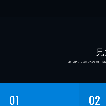
見
※GEM Partners調べ/20
01
02