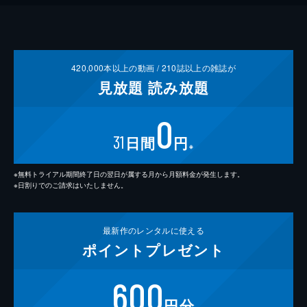
420,000
本以上の動画 /
210
誌以上の雑誌が
見放題
読み放題
0
31
日間
円
※
※無料トライアル期間終了日の翌日が属する月から月額料金が発生します。
※日割りでのご請求はいたしません。
最新作の
レンタルに使える
ポイント
プレゼント
600
円分