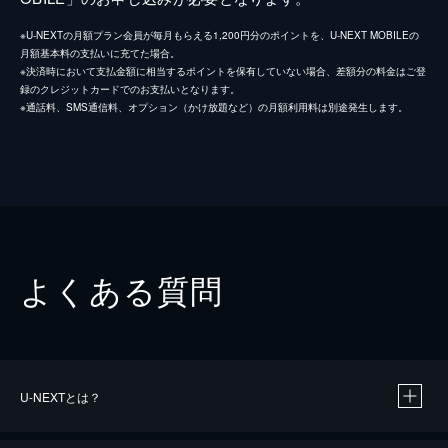
※U-NEXTの月額プラン会員が毎月もらえる1,200円分のポイントを、U-NEXT MOBILEの
月額基本料の支払いに充てた場合。
※決済時において支払金額に相当するポイントを保有していない場合、差額分の料金はご登
録のクレジットカードでのお支払いとなります。
※通話料、SMS通信料、オプション（かけ放題など）の月額利用料は別途発生します。
よくある質問
U-NEXTとは？