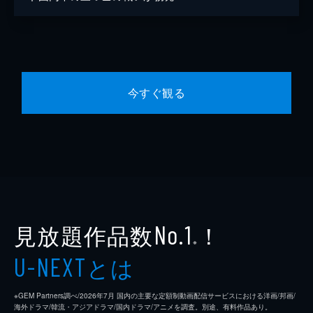
今すぐ観る
見放題作品数
！
No.1
※
とは
U-NEXT
※GEM Partners調べ/2026年7⽉ 国内の主要な定額制動画配信サービスにおける洋画/邦画/
海外ドラマ/韓流・アジアドラマ/国内ドラマ/アニメを調査。別途、有料作品あり。