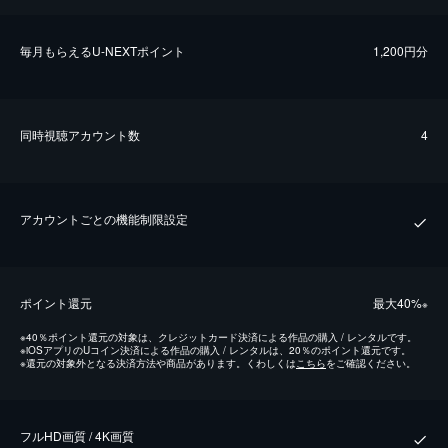
毎⽉もらえるU-NEXTポイント
1,200円分
同時視聴アカウント数
4
アカウントごとの機能制限設定
ポイント還元
最⼤40%
※
※
40％ポイント還元の対象は、クレジットカード決済による作品の購入 / レンタルです。
※
iOSアプリのUコイン決済による作品の購入 / レンタルは、20％のポイント還元です。
※
還元の対象外となる決済方法や商品があります。くわしくは
こちら
をご確認ください。
フルHD画質 / 4K画質