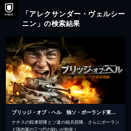
本文へスキップ
「アレクサンダー・ヴェルシー
ニン」の検索結果
ブリッジ・オブ・ヘル 独ソ・ポーランド東部戦線
ナチスの戦車部隊とソ連の砲兵部隊、さらにポーラン
ド国内軍の三つ巴の戦いが勃発！