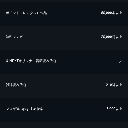
ポイント（レンタル）作品
60,000本以上
無料マンガ
20,000冊以上
U-NEXTオリジナル書籍読み放題
雑誌読み放題
210誌以上
プロが選ぶおすすめ特集
5,000以上