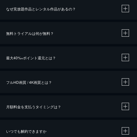
なぜ見放題作品とレンタル作品があるの？
無料トライアルは何が無料？
※
最大40%
ポイント還元とは？
※
※
作品によって必要なポイントが異なります。
フルHD画質 / 4K画質とは？
月額料金を支払うタイミングは？
※
40％ポイント還元の対象は、クレジットカード決済による作品の購入 / レンタルです。
※
iOSアプリのUコイン決済による作品の購入 / レンタルは、20％のポイント還元です。
※
還元の対象外となる決済方法や商品があります。くわしくは
こちら
をご確認ください。
いつでも解約できますか