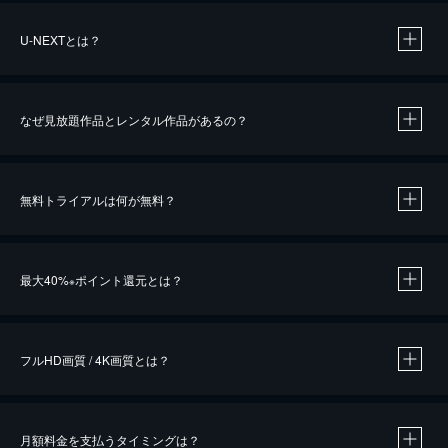
U-NEXTとは？
なぜ見放題作品とレンタル作品があるの？
無料トライアルは何が無料？
※
最大40%
ポイント還元とは？
※
※
作品によって必要なポイントが異なります。
フルHD画質 / 4K画質とは？
月額料金を支払うタイミングは？
※
40％ポイント還元の対象は、クレジットカード決済による作品の購入 / レンタルです。