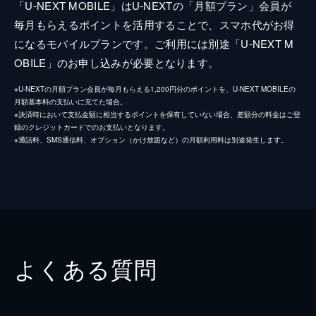
「U-NEXT MOBILE」はU-NEXTの「月額プラン」会員が
毎月もらえるポイントを活用することで、スマホ代がお得
になるモバイルプランです。ご利用には別途「U-NEXT M
OBILE」のお申し込みが必要となります。
※U-NEXTの月額プラン会員が毎月もらえる1,200円分のポイントを、U-NEXT MOBILEの
月額基本料の支払いに充てた場合。
※決済時において支払金額に相当するポイントを保有していない場合、差額分の料金はご登
録のクレジットカードでのお支払いとなります。
※通話料、SMS通信料、オプション（かけ放題など）の月額利用料は別途発生します。
よくある質問