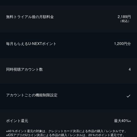
無料トライアル後の⽉額料金
2,189円
（税込）
毎⽉もらえるU-NEXTポイント
1,200円分
同時視聴アカウント数
4
アカウントごとの機能制限設定
ポイント還元
最⼤40%
※
※
40％ポイント還元の対象は、クレジットカード決済による作品の購入 / レンタルです。
※
iOSアプリのUコイン決済による作品の購入 / レンタルは、20％のポイント還元です。