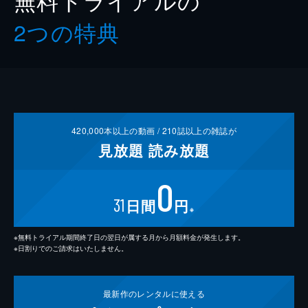
2つの特典
420,000
本以上の動画 /
210
誌以上の雑誌が
見放題
読み放題
0
31
日間
円
※
※無料トライアル期間終了日の翌日が属する月から月額料金が発生します。
※日割りでのご請求はいたしません。
最新作の
レンタルに使える