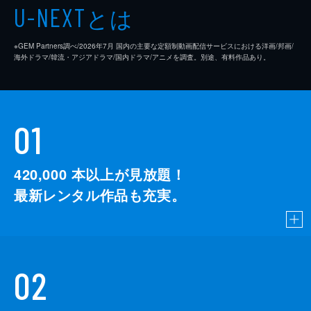
とは
U-NEXT
※GEM Partners調べ/2026年7⽉ 国内の主要な定額制動画配信サービスにおける洋画/邦画/
海外ドラマ/韓流・アジアドラマ/国内ドラマ/アニメを調査。別途、有料作品あり。
01
420,000
本以上が見放題！
最新レンタル作品も充実。
02