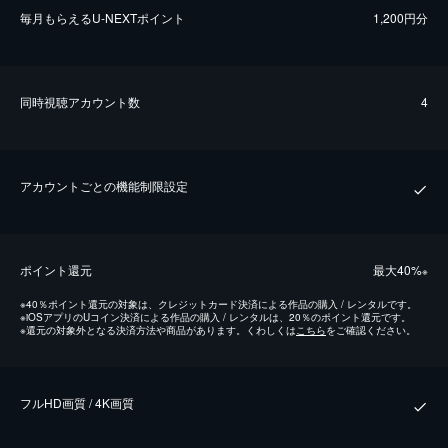
毎⽉もらえるU-NEXTポイント
1,200円分
同時視聴アカウント数
4
アカウントごとの機能制限設定
ポイント還元
最⼤40%
※
※
40％ポイント還元の対象は、クレジットカード決済による作品の購入 / レンタルです。
※
iOSアプリのUコイン決済による作品の購入 / レンタルは、20％のポイント還元です。
※
還元の対象外となる決済方法や商品があります。くわしくは
こちら
をご確認ください。
フルHD画質 / 4K画質