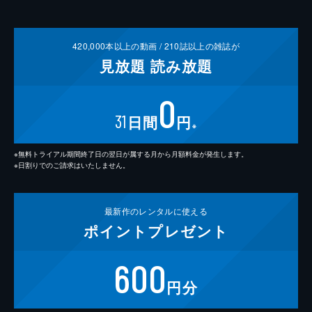
420,000
本以上の動画 /
210
誌以上の雑誌が
見放題
読み放題
0
31
日間
円
※
※無料トライアル期間終了日の翌日が属する月から月額料金が発生します。
※日割りでのご請求はいたしません。
最新作の
レンタルに使える
ポイント
プレゼント
600
円分