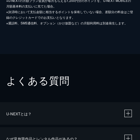
※U-NEXTの月額プラン会員が毎月もらえる1,200円分のポイントを、U-NEXT MOBILEの
月額基本料の支払いに充てた場合。
※決済時において支払金額に相当するポイントを保有していない場合、差額分の料金はご登
録のクレジットカードでのお支払いとなります。
※通話料、SMS通信料、オプション（かけ放題など）の月額利用料は別途発生します。
よくある質問
U-NEXTとは？
なぜ見放題作品とレンタル作品があるの？