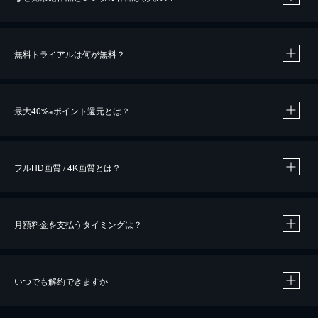
無料トライアルは何が無料？
※
最大40%
ポイント還元とは？
※
※
作品によって必要なポイントが異なります。
フルHD画質 / 4K画質とは？
月額料金を支払うタイミングは？
※
40％ポイント還元の対象は、クレジットカード決済による作品の購入 / レンタルです。
※
iOSアプリのUコイン決済による作品の購入 / レンタルは、20％のポイント還元です。
※
還元の対象外となる決済方法や商品があります。くわしくは
こちら
をご確認ください。
いつでも解約できますか