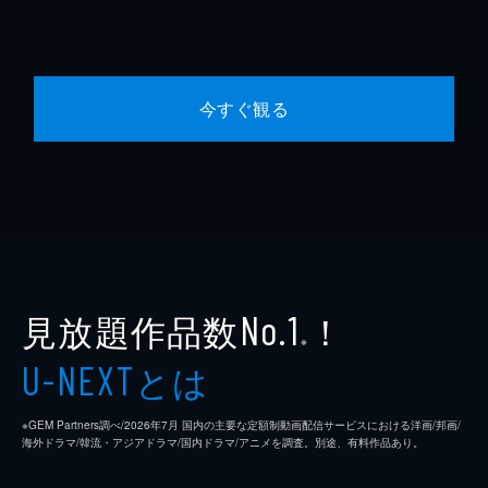
今すぐ観る
見放題作品数
！
No.1
※
とは
U-NEXT
※GEM Partners調べ/2026年7⽉ 国内の主要な定額制動画配信サービスにおける洋画/邦画/
海外ドラマ/韓流・アジアドラマ/国内ドラマ/アニメを調査。別途、有料作品あり。