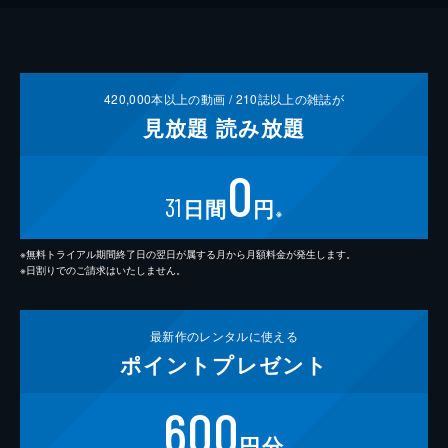
420,000
本以上の動画 /
210
誌以上の雑誌が
見放題
読み放題
0
31
日間
円
※
※無料トライアル期間終了日の翌日が属する月から月額料金が発生します。
※日割りでのご請求はいたしません。
最新作の
レンタルに使える
ポイント
プレゼント
600
円分