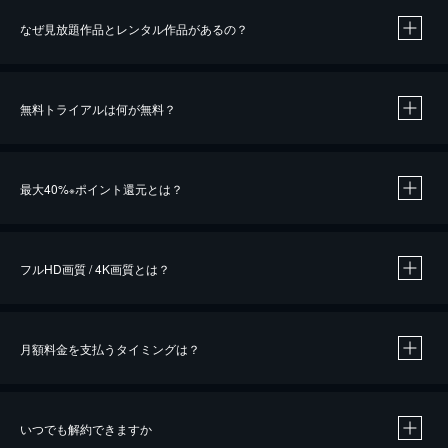
なぜ見放題作品とレンタル作品があるの？
無料トライアルは何が無料？
※
最大40%
ポイント還元とは？
※
※
作品によって必要なポイントが異なります。
フルHD画質 / 4K画質とは？
月額料金を支払うタイミングは？
※
40％ポイント還元の対象は、クレジットカード決済による作品の購入 / レンタルです。
※
iOSアプリのUコイン決済による作品の購入 / レンタルは、20％のポイント還元です。
※
還元の対象外となる決済方法や商品があります。くわしくは
こちら
をご確認ください。
いつでも解約できますか