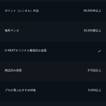
ポイント（レンタル）作品
60,000本以上
無料マンガ
20,000冊以上
U-NEXTオリジナル書籍読み放題
雑誌読み放題
210誌以上
プロが選ぶおすすめ特集
5,000以上