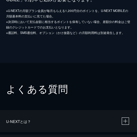
※U-NEXTの月額プラン会員が毎月もらえる1,200円分のポイントを、U-NEXT MOBILEの
月額基本料の支払いに充てた場合。
※決済時において支払金額に相当するポイントを保有していない場合、差額分の料金はご登
録のクレジットカードでのお支払いとなります。
※通話料、SMS通信料、オプション（かけ放題など）の月額利用料は別途発生します。
よくある質問
U-NEXTとは？