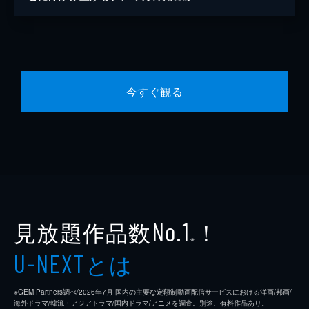
今すぐ観る
見放題作品数
！
No.1
※
とは
U-NEXT
※GEM Partners調べ/2026年7⽉ 国内の主要な定額制動画配信サービスにおける洋画/邦画/
海外ドラマ/韓流・アジアドラマ/国内ドラマ/アニメを調査。別途、有料作品あり。