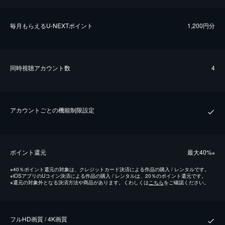
毎⽉もらえるU-NEXTポイント
1,200円分
同時視聴アカウント数
4
アカウントごとの機能制限設定
ポイント還元
最⼤40%
※
※
40％ポイント還元の対象は、クレジットカード決済による作品の購入 / レンタルです。
※
iOSアプリのUコイン決済による作品の購入 / レンタルは、20％のポイント還元です。
※
還元の対象外となる決済方法や商品があります。くわしくは
こちら
をご確認ください。
フルHD画質 / 4K画質