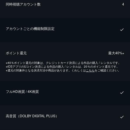
同時視聴アカウント数
4
アカウントごとの機能制限設定
ポイント還元
最⼤40%
※
※
40％ポイント還元の対象は、クレジットカード決済による作品の購入 / レンタルです。
※
iOSアプリのUコイン決済による作品の購入 / レンタルは、20％のポイント還元です。
※
還元の対象外となる決済方法や商品があります。くわしくは
こちら
をご確認ください。
フルHD画質 / 4K画質
⾼⾳質（DOLBY DIGITAL PLUS）