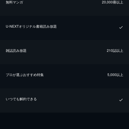
無料マンガ
20,000冊以上
U-NEXTオリジナル書籍読み放題
雑誌読み放題
210誌以上
プロが選ぶおすすめ特集
5,000以上
いつでも解約できる