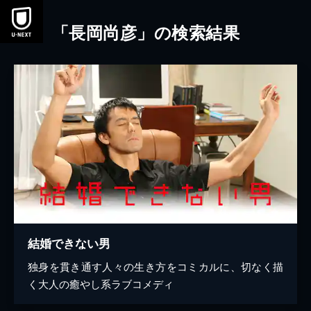
本文へスキップ
「長岡尚彦」の検索結果
結婚できない男
独身を貫き通す人々の生き方をコミカルに、切なく描
く大人の癒やし系ラブコメディ