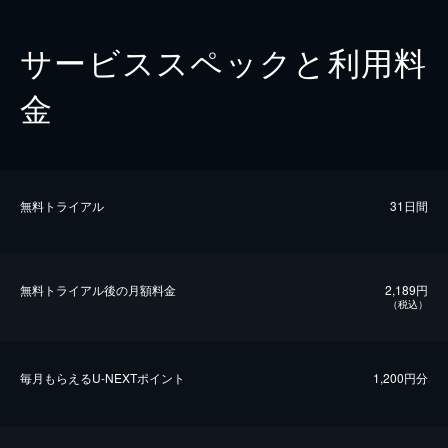
サービススペックと利用料
金
無料トライアル
31日間
無料トライアル後の⽉額料金
2,189円
（税込）
毎⽉もらえるU-NEXTポイント
1,200円分