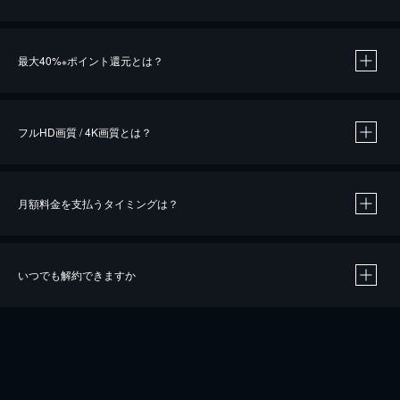
※
最大40%
ポイント還元とは？
※
※
作品によって必要なポイントが異なります。
フルHD画質 / 4K画質とは？
月額料金を支払うタイミングは？
※
40％ポイント還元の対象は、クレジットカード決済による作品の購入 / レンタルです。
※
iOSアプリのUコイン決済による作品の購入 / レンタルは、20％のポイント還元です。
※
還元の対象外となる決済方法や商品があります。くわしくは
こちら
をご確認ください。
いつでも解約できますか
こちら