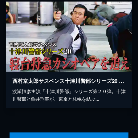
西村京太郎サスペンス十津川警部シリーズ20 寝台特急カシオペアを追え
渡瀬恒彦主演「十津川警部」シリーズ第２０弾。十津
川警部と亀井刑事が、東京と札幌を結ぶ...