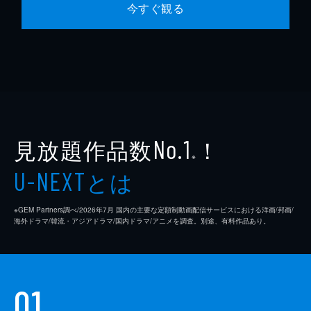
今すぐ観る
見放題作品数
！
No.1
※
とは
U-NEXT
※GEM Partners調べ/2026年7⽉ 国内の主要な定額制動画配信サービスにおける洋画/邦画/
海外ドラマ/韓流・アジアドラマ/国内ドラマ/アニメを調査。別途、有料作品あり。
01