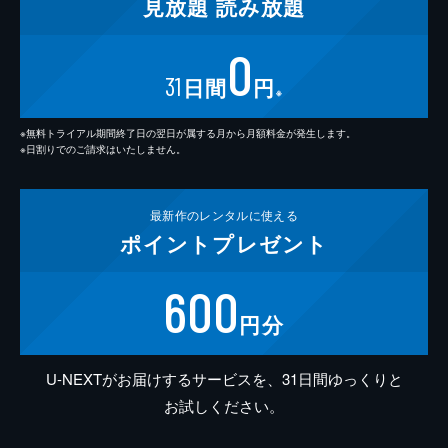
見放題
読み放題
0
31
日間
円
※
※無料トライアル期間終了日の翌日が属する月から月額料金が発生します。
※日割りでのご請求はいたしません。
最新作の
レンタルに使える
ポイント
プレゼント
600
円分
U-NEXTがお届けするサービスを、31日間ゆっくりと
お試しください。