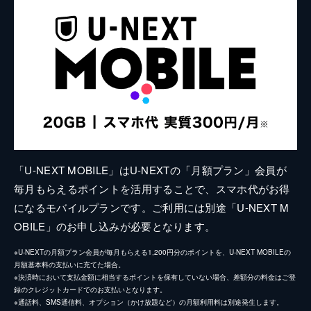
「U-NEXT MOBILE」はU-NEXTの「月額プラン」会員が
毎月もらえるポイントを活用することで、スマホ代がお得
になるモバイルプランです。ご利用には別途「U-NEXT M
OBILE」のお申し込みが必要となります。
※U-NEXTの月額プラン会員が毎月もらえる1,200円分のポイントを、U-NEXT MOBILEの
月額基本料の支払いに充てた場合。
※決済時において支払金額に相当するポイントを保有していない場合、差額分の料金はご登
録のクレジットカードでのお支払いとなります。
※通話料、SMS通信料、オプション（かけ放題など）の月額利用料は別途発生します。