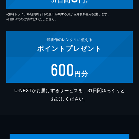
※
※無料トライアル期間終了日の翌日が属する月から月額料金が発生します。
※日割りでのご請求はいたしません。
最新作の
レンタルに使える
ポイント
プレゼント
600
円分
U-NEXTがお届けするサービスを、31日間ゆっくりと
お試しください。