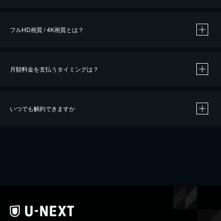
※
作品によって必要なポイントが異なります。
フルHD画質 / 4K画質とは？
月額料金を支払うタイミングは？
※
40％ポイント還元の対象は、クレジットカード決済による作品の購入 / レンタルです。
※
iOSアプリのUコイン決済による作品の購入 / レンタルは、20％のポイント還元です。
※
還元の対象外となる決済方法や商品があります。くわしくは
こちら
をご確認ください。
いつでも解約できますか
こちら