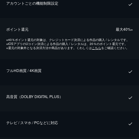
アカウントごとの機能制限設定
ポイント還元
最⼤40%
※
※
40％ポイント還元の対象は、クレジットカード決済による作品の購入 / レンタルです。
※
iOSアプリのUコイン決済による作品の購入 / レンタルは、20％のポイント還元です。
※
還元の対象外となる決済方法や商品があります。くわしくは
こちら
をご確認ください。
フルHD画質 / 4K画質
⾼⾳質（DOLBY DIGITAL PLUS）
テレビ / スマホ / PCなどに対応