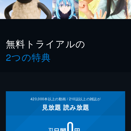
無料トライアルの
2つの特典
420,000
本以上の動画 /
210
誌以上の雑誌が
見放題
読み放題
0
31
日間
円