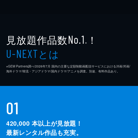
見放題作品数
！
No.1
※
とは
U-NEXT
※GEM Partners調べ/2026年7⽉ 国内の主要な定額制動画配信サービスにおける洋画/邦画/
海外ドラマ/韓流・アジアドラマ/国内ドラマ/アニメを調査。別途、有料作品あり。
01
420,000
本以上が見放題！
最新レンタル作品も充実。