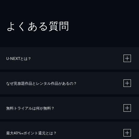
よくある質問
U-NEXTとは？
なぜ見放題作品とレンタル作品があるの？
無料トライアルは何が無料？
※
最大40%
ポイント還元とは？
※