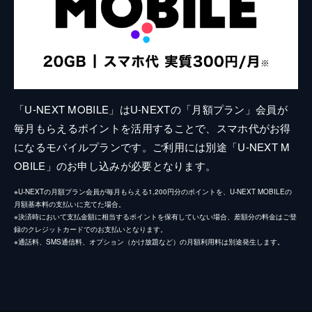
「U-NEXT MOBILE」はU-NEXTの「月額プラン」会員が
毎月もらえるポイントを活用することで、スマホ代がお得
になるモバイルプランです。ご利用には別途「U-NEXT M
OBILE」のお申し込みが必要となります。
※U-NEXTの月額プラン会員が毎月もらえる1,200円分のポイントを、U-NEXT MOBILEの
月額基本料の支払いに充てた場合。
※決済時において支払金額に相当するポイントを保有していない場合、差額分の料金はご登
録のクレジットカードでのお支払いとなります。
※通話料、SMS通信料、オプション（かけ放題など）の月額利用料は別途発生します。