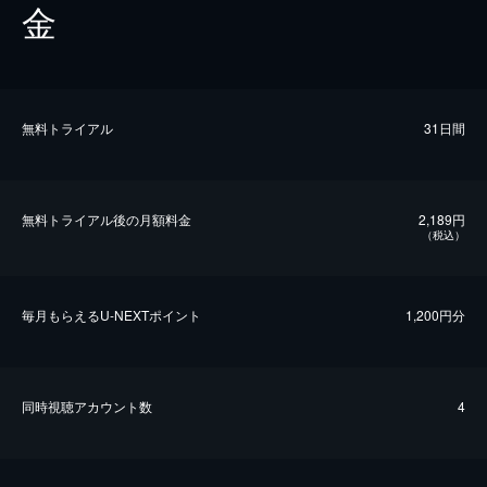
金
無料トライアル
31日間
無料トライアル後の⽉額料金
2,189円
（税込）
毎⽉もらえるU-NEXTポイント
1,200円分
同時視聴アカウント数
4