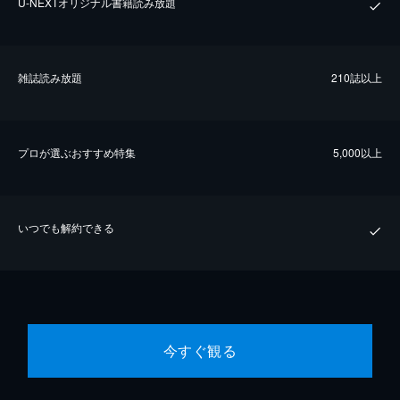
U-NEXTオリジナル書籍読み放題
雑誌読み放題
210誌以上
プロが選ぶおすすめ特集
5,000以上
いつでも解約できる
今すぐ観る