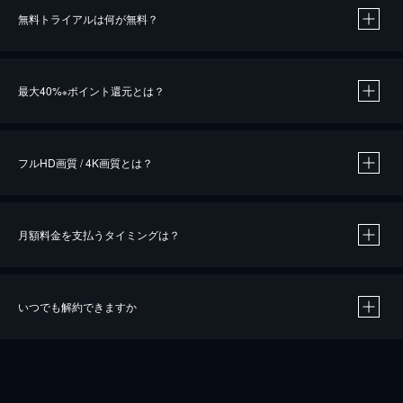
無料トライアルは何が無料？
※
最大40%
ポイント還元とは？
※
※
作品によって必要なポイントが異なります。
フルHD画質 / 4K画質とは？
月額料金を支払うタイミングは？
※
40％ポイント還元の対象は、クレジットカード決済による作品の購入 / レンタルです。
※
iOSアプリのUコイン決済による作品の購入 / レンタルは、20％のポイント還元です。
※
還元の対象外となる決済方法や商品があります。くわしくは
こちら
をご確認ください。
いつでも解約できますか