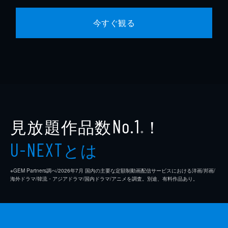
今すぐ観る
見放題作品数
！
No.1
※
とは
U-NEXT
※GEM Partners調べ/2026年7⽉ 国内の主要な定額制動画配信サービスにおける洋画/邦画/
海外ドラマ/韓流・アジアドラマ/国内ドラマ/アニメを調査。別途、有料作品あり。