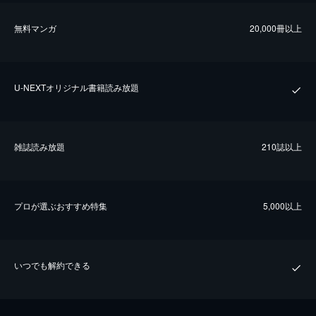
無料マンガ
20,000冊以上
U-NEXTオリジナル書籍読み放題
雑誌読み放題
210誌以上
プロが選ぶおすすめ特集
5,000以上
いつでも解約できる