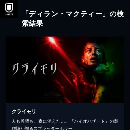
本文へスキップ
「ディラン・マクティー」の検
索結果
クライモリ
人も希望も、森に消えた…。『バイオハザード』の製
作陣が贈るスプラッターホラー