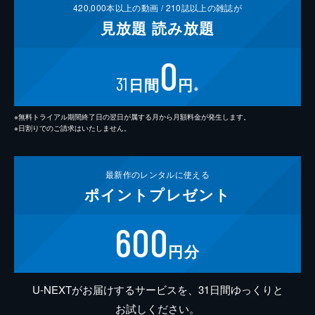
420,000
本以上の動画 /
210
誌以上の雑誌が
見放題
読み放題
0
31
日間
円
※
※無料トライアル期間終了日の翌日が属する月から月額料金が発生します。
※日割りでのご請求はいたしません。
最新作の
レンタルに使える
ポイント
プレゼント
600
円分
U-NEXTがお届けするサービスを、31日間ゆっくりと
お試しください。