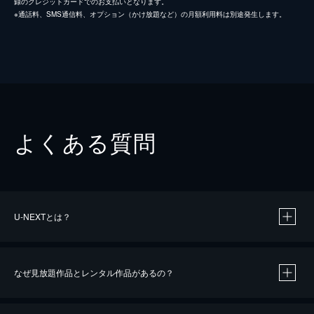
録のクレジットカードでのお支払いとなります。
※通話料、SMS通信料、オプション（かけ放題など）の月額利用料は別途発生します。
よくある質問
U-NEXTとは？
なぜ見放題作品とレンタル作品があるの？