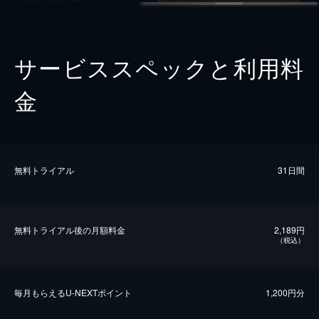
サービススペックと利用料
金
無料トライアル
31日間
無料トライアル後の⽉額料金
2,189円
（税込）
毎⽉もらえるU-NEXTポイント
1,200円分