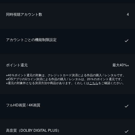
同時視聴アカウント数
4
アカウントごとの機能制限設定
ポイント還元
最⼤40%
※
※
40％ポイント還元の対象は、クレジットカード決済による作品の購入 / レンタルです。
※
iOSアプリのUコイン決済による作品の購入 / レンタルは、20％のポイント還元です。
※
還元の対象外となる決済方法や商品があります。くわしくは
こちら
をご確認ください。
フルHD画質 / 4K画質
⾼⾳質（DOLBY DIGITAL PLUS）