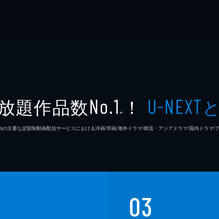
放題作品数
！
No.1
U-NEXT
※
26年7⽉ 国内の主要な定額制動画配信サービスにおける洋画/邦画/海外ドラマ/韓流・アジアドラマ/国内ドラ
03