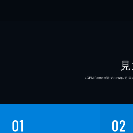
見
※GEM Partners調べ/20
01
02