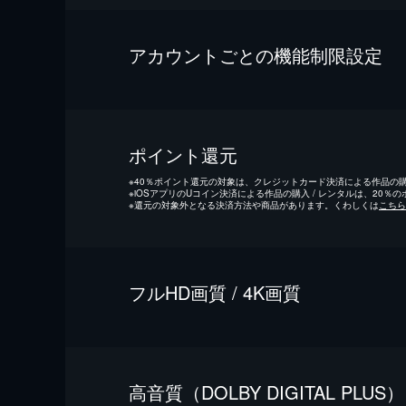
アカウントごとの機能制限設定
ポイント還元
※
40％ポイント還元の対象は、クレジットカード決済による作品の購入
※
iOSアプリのUコイン決済による作品の購入 / レンタルは、20％
※
還元の対象外となる決済方法や商品があります。くわしくは
こちら
フルHD画質 / 4K画質
⾼⾳質（DOLBY DIGITAL PLUS）