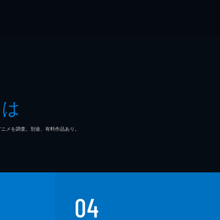
とは
マ/アニメを調査。別途、有料作品あり。
04