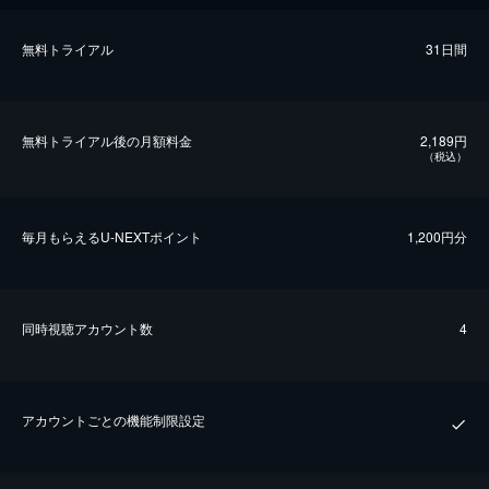
無料トライアル
31日間
無料トライアル後の⽉額料金
2,189円
（税込）
毎⽉もらえるU-NEXTポイント
1,200円分
同時視聴アカウント数
4
アカウントごとの機能制限設定