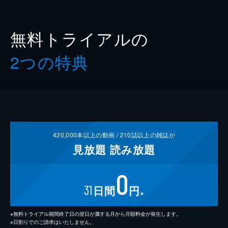
無料トライアルの
2つの特典
420,000
本以上の動画 /
210
誌以上の雑誌が
見放題
読み放題
0
31
日間
円
※
※無料トライアル期間終了日の翌日が属する月から月額料金が発生します。
※日割りでのご請求はいたしません。