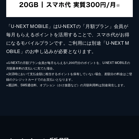
「U-NEXT MOBILE」はU-NEXTの「月額プラン」会員が
毎月もらえるポイントを活用することで、スマホ代がお得
になるモバイルプランです。ご利用には別途「U-NEXT M
OBILE」のお申し込みが必要となります。
※U-NEXTの月額プラン会員が毎月もらえる1,200円分のポイントを、U-NEXT MOBILEの
月額基本料の支払いに充てた場合。
※決済時において支払金額に相当するポイントを保有していない場合、差額分の料金はご登
録のクレジットカードでのお支払いとなります。
※通話料、SMS通信料、オプション（かけ放題など）の月額利用料は別途発生します。