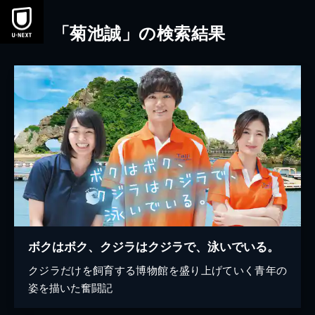
本文へスキップ
「菊池誠」の検索結果
ボクはボク、クジラはクジラで、泳いでいる。
クジラだけを飼育する博物館を盛り上げていく青年の
姿を描いた奮闘記