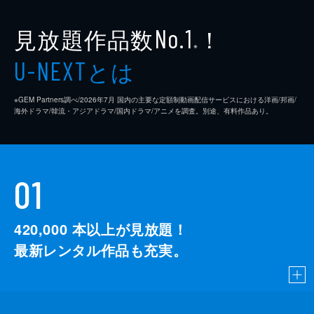
見放題作品数
！
No.1
※
とは
U-NEXT
※GEM Partners調べ/2026年7⽉ 国内の主要な定額制動画配信サービスにおける洋画/邦画/
海外ドラマ/韓流・アジアドラマ/国内ドラマ/アニメを調査。別途、有料作品あり。
01
420,000
本以上が見放題！
最新レンタル作品も充実。