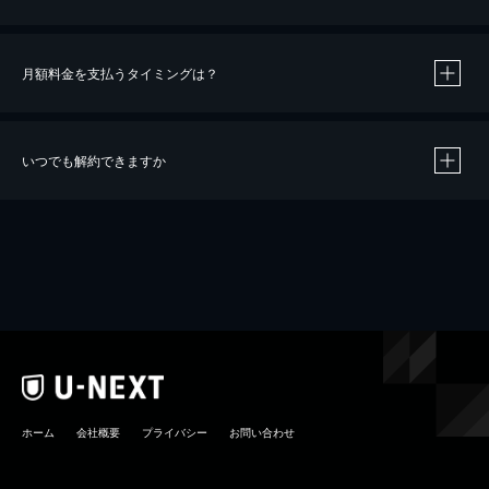
月額料金を支払うタイミングは？
※
40％ポイント還元の対象は、クレジットカード決済による作品の購入 / レンタルです。
※
iOSアプリのUコイン決済による作品の購入 / レンタルは、20％のポイント還元です。
※
還元の対象外となる決済方法や商品があります。くわしくは
こちら
をご確認ください。
いつでも解約できますか
こちら
ホーム
会社概要
プライバシー
お問い合わせ