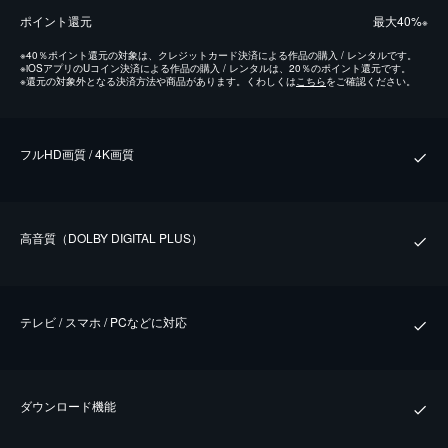
ポイント還元
最⼤40%
※
※
40％ポイント還元の対象は、クレジットカード決済による作品の購入 / レンタルです。
※
iOSアプリのUコイン決済による作品の購入 / レンタルは、20％のポイント還元です。
※
還元の対象外となる決済方法や商品があります。くわしくは
こちら
をご確認ください。
フルHD画質 / 4K画質
⾼⾳質（DOLBY DIGITAL PLUS）
テレビ / スマホ / PCなどに対応
ダウンロード機能