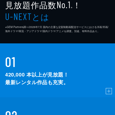
見放題作品数
！
No.1
※
とは
U-NEXT
※GEM Partners調べ/2026年7⽉ 国内の主要な定額制動画配信サービスにおける洋画/邦画/
海外ドラマ/韓流・アジアドラマ/国内ドラマ/アニメを調査。別途、有料作品あり。
01
420,000
本以上が見放題！
最新レンタル作品も充実。