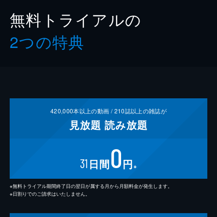
無料トライアルの
2つの特典
420,000
本以上の動画 /
210
誌以上の雑誌が
見放題
読み放題
0
31
日間
円
※
※無料トライアル期間終了日の翌日が属する月から月額料金が発生します。
※日割りでのご請求はいたしません。