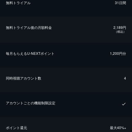
無料トライアル
31日間
無料トライアル後の⽉額料金
2,189円
（税込）
毎⽉もらえるU-NEXTポイント
1,200円分
同時視聴アカウント数
4
アカウントごとの機能制限設定
ポイント還元
最⼤40%
※