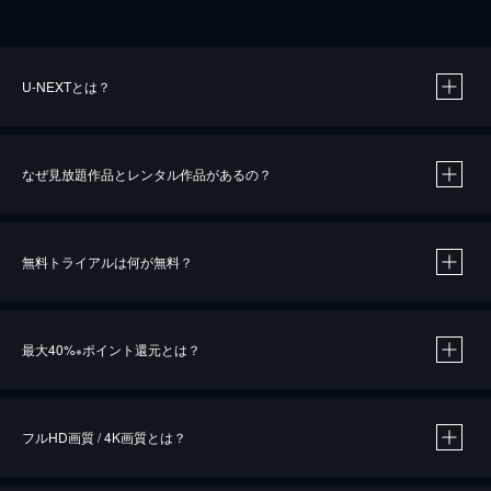
U-NEXTとは？
なぜ見放題作品とレンタル作品があるの？
無料トライアルは何が無料？
※
最大40%
ポイント還元とは？
※
※
作品によって必要なポイントが異なります。
フルHD画質 / 4K画質とは？