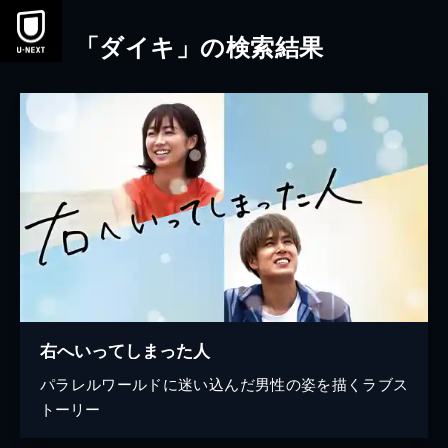
本文へスキップ
「ダイキ」の検索結果
右へいってしまった人
パラレルワールドに迷い込んだ男性の姿を描くラブス
トーリー