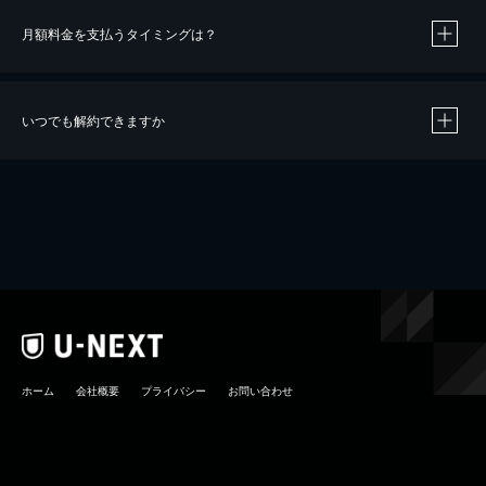
月額料金を支払うタイミングは？
※
40％ポイント還元の対象は、クレジットカード決済による作品の購入 / レンタルです。
※
iOSアプリのUコイン決済による作品の購入 / レンタルは、20％のポイント還元です。
※
還元の対象外となる決済方法や商品があります。くわしくは
こちら
をご確認ください。
いつでも解約できますか
こちら
ホーム
会社概要
プライバシー
お問い合わせ